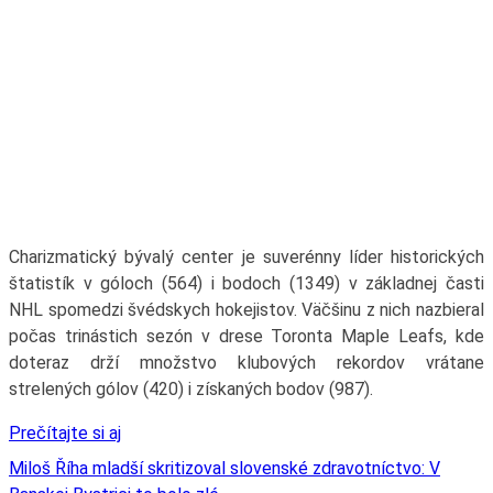
Charizmatický bývalý center je suverénny líder historických
štatistík v góloch (564) i bodoch (1349) v základnej časti
NHL spomedzi švédskych hokejistov. Väčšinu z nich nazbieral
počas trinástich sezón v drese Toronta Maple Leafs, kde
doteraz drží množstvo klubových rekordov vrátane
strelených gólov (420) i získaných bodov (987).
Prečítajte si aj
Miloš Říha mladší skritizoval slovenské zdravotníctvo: V