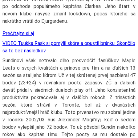
po odchode populárneho kapitána Clarkea. Jeho štart v
novom klube navyše zmaril lockdown, počas ktorého sa
nakrátko vrátil do Djurgardenu.
Prečítajte si aj
VIDEO Tuukka Rask si pomýlil skóre a opustil bránku: Skončilo
sa to bez následkov
Sundinovi však netrvalo dlho presvedčiť fanúšikov Maple
Leafs o svojich kvalitách a prínose pre tím a na ďalších 13
sezón sa stal jeho lídrom. Už v tej skrátenej prvej nazbieral 47
bodov (23+24) v rovnakom počte zápasov ZČ a ďalších
deväť pridal v siedmich dueloch play off. Jeho konzistentná
produktivita pokračovala aj v ďalších rokoch. Z trinástich
sezón, ktoré strávil v Toronte, bol až v dvanástich
najproduktívnejší hráč klubu. Toto prvenstvo mu zobral jedine
v ročníku 2002/03 Rus Alexander Mogiľnyj, keď o sedem
bodov vylepšil jeho 72 bodov. To už pôsobil Sundin niekoľko
rokov ako kapitán tímu. Tejto pocty sa mu dostalo po