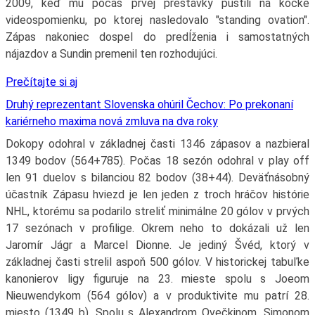
2009, keď mu počas prvej prestávky pustili na kocke
videospomienku, po ktorej nasledovalo "standing ovation".
Zápas nakoniec dospel do predĺženia i samostatných
nájazdov a Sundin premenil ten rozhodujúci.
Prečítajte si aj
Druhý reprezentant Slovenska ohúril Čechov: Po prekonaní
kariérneho maxima nová zmluva na dva roky
Dokopy odohral v základnej časti 1346 zápasov a nazbieral
1349 bodov (564+785). Počas 18 sezón odohral v play off
len 91 duelov s bilanciou 82 bodov (38+44). Deväťnásobný
účastník Zápasu hviezd je len jeden z troch hráčov histórie
NHL, ktorému sa podarilo streliť minimálne 20 gólov v prvých
17 sezónach v profilige. Okrem neho to dokázali už len
Jaromír Jágr a Marcel Dionne. Je jediný Švéd, ktorý v
základnej časti strelil aspoň 500 gólov. V historickej tabuľke
kanonierov ligy figuruje na 23. mieste spolu s Joeom
Nieuwendykom (564 gólov) a v produktivite mu patrí 28.
miesto (1349 b). Spolu s Alexandrom Ovečkinom, Simonom