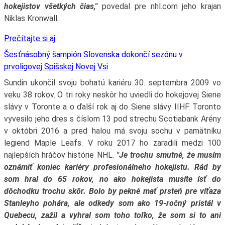
hokejistov všetkých čias,"
povedal pre nhl.com jeho krajan
Niklas Kronwall.
Prečítajte si aj
Šesťnásobný šampión Slovenska dokončí sezónu v
prvoligovej Spišskej Novej Vsi
Sundin ukončil svoju bohatú kariéru 30. septembra 2009 vo
veku 38 rokov. O tri roky neskôr ho uviedli do hokejovej Siene
slávy v Toronte a o ďalší rok aj do Siene slávy IIHF. Toronto
vyvesilo jeho dres s číslom 13 pod strechu Scotiabank Arény
v októbri 2016 a pred halou má svoju sochu v pamätníku
legiend Maple Leafs. V roku 2017 ho zaradili medzi 100
najlepších hráčov histórie NHL.
"Je trochu smutné, že musím
oznámiť koniec kariéry profesionálneho hokejistu. Rád by
som hral do 65 rokov, no ako hokejista musíte ísť do
dôchodku trochu skôr. Bolo by pekné mať prsteň pre víťaza
Stanleyho pohára, ale odkedy som ako 19-ročný pristál v
Quebecu, zažil a vyhral som toho toľko, že som si to ani