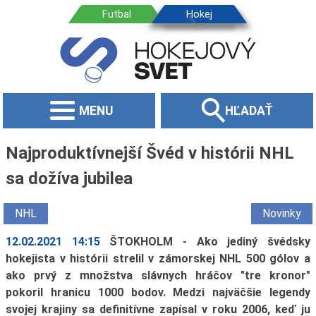
MENU
HĽADAŤ
Najproduktívnejší Švéd v histórii NHL
sa dožíva jubilea
NHL
Novinky
12.02.2021 14:15
ŠTOKHOLM - Ako jediný švédsky
hokejista v histórii strelil v zámorskej NHL 500 gólov a
ako prvý z množstva slávnych hráčov "tre kronor"
pokoril hranicu 1000 bodov. Medzi najväčšie legendy
svojej krajiny sa definitívne zapísal v roku 2006, keď ju