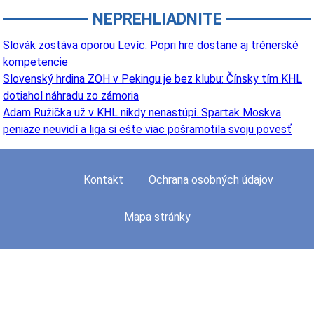
NEPREHLIADNITE
Slovák zostáva oporou Levíc. Popri hre dostane aj trénerské
kompetencie
Slovenský hrdina ZOH v Pekingu je bez klubu: Čínsky tím KHL
dotiahol náhradu zo zámoria
Adam Ružička už v KHL nikdy nenastúpi. Spartak Moskva
peniaze neuvidí a liga si ešte viac pošramotila svoju povesť
Kontakt
Ochrana osobných údajov
Mapa stránky