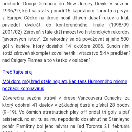
odchode Douga Gilmoura do New Jersey Devils v sezóne
1996/97, keď sa stal v poradí 16. kapitánom Toronta a prvým
z Európy. Céčko na drese nosil dlhých desať rokov a klub
priviedol dvakrát do konferenčného finále (1998/99,
2001/02). Zároveň stále drží množstvo historických rekordov
"javorových listov". Za rekordný sa dá považovať aj jeho 500.
gól v kariére, ktorý dosiahol 14. októbra 2006. Sundin ním
totiž zároveň skompletizoval hetrik i víťazstvo 5:4 v predĺžení
nad Calgary Flames a to všetko v oslabení.
Prečítajte si aj
Môj dom, môj hrad stále neplatí, kapitána Humenného mierne
poznačil koronavírus
Záverečnú sezónu strávil v drese Vancouveru Canucks, za
ktorý odohral 41 duelov v základnej časti a získal 28 bodov
(9+19). Vo ôsmich stretnutiach play off pridal tri góly a päť
asistencií, no ani tu sa mu nepodarilo dosiahnuť na Stanleyho
pohár. Pamätný bol jeho návrat na ľad Toronta 21. februára