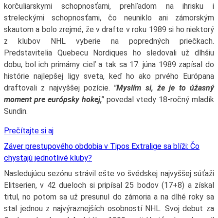
korčuliarskymi schopnosťami, prehľadom na ihrisku i
streleckými schopnosťami, čo neuniklo ani zámorským
skautom a bolo zrejmé, že v drafte v roku 1989 si ho niektorý
z klubov NHL vyberie na popredných priečkach.
Predstavitelia Quebecu Nordiques ho sledovali už dlhšiu
dobu, bol ich primárny cieľ a tak sa 17. júna 1989 zapísal do
histórie najlepšej ligy sveta, keď ho ako prvého Európana
draftovali z najvyššej pozície.
"Myslím si, že je to úžasný
moment pre európsky hokej,"
povedal vtedy 18-ročný mladík
Sundin.
Prečítajte si aj
Záver prestupového obdobia v Tipos Extralige sa blíži: Čo
chystajú jednotlivé kluby?
Nasledujúcu sezónu strávil ešte vo švédskej najvyššej súťaži
Elitserien, v 42 dueloch si pripísal 25 bodov (17+8) a získal
titul, no potom sa už presunul do zámoria a na dlhé roky sa
stal jednou z najvýraznejších osobností NHL. Svoj debut za