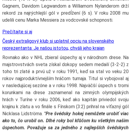
Gagnem, Davidom Legwandom a Williamom Nylanderom drží
rekord za najrýchlejší gól v predĺžení (6 s). V roku 2008 mu
udelili cenu Marka Messiera za vodcovské schopnosti.
Prečítajte si aj
Český extraligový klub si uplatnil opciu na slovenského
reprezentanta: Je našou istotou, chváli jeho krajan
Rovnako ako v NHL zbieral úspechy aj v národnom drese. Na
majstrovstvách sveta získal dokopy sedem medailí (3-2-2) z
toho tri zlaté a prvú už v roku 1991, keď sa stal vo veku 20
rokov najproduktívnejším hráčom turnaja. Titul si vybojoval aj
v nasledujúcej sezóne a v roku 1998. Najväčší úspech s tromi
korunkami na drese zaznamenal na zimných olympijských
hrách v Turíne v roku 2006, keď ako kapitán priviedol svoju
krajinu k zlatu a vo finále s Fínskom (3:2) prihral na víťazný gól
Nicklasa Lidströma.
"Pre švédsky hokej nemôžete urobiť viac
ako to, čo urobil on. Dlhé roky bol kľúčom ku všetkým našim
úspechom. Považuje sa za jedného z najlepších švédskych