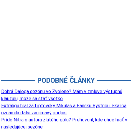
PODOBNÉ ČLÁNKY
Dohrá Ďaloga sezónu vo Zvolene? Mám v zmluve výstupnú
klauzulu, môže sa stať všetko
Extraligu hral za Liptovský Mikuláš a Banskú Bystricu. Skalica
oznámila ďalší zaujímavý podpis
Príde Nitra o autora zlatého gólu? Prehovoril, kde chce hrať v
nasledujúcej sezóne