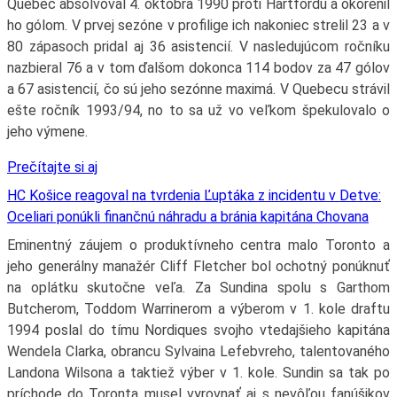
Quebec absolvoval 4. októbra 1990 proti Hartfordu a okorenil
ho gólom. V prvej sezóne v profilige ich nakoniec strelil 23 a v
80 zápasoch pridal aj 36 asistencií. V nasledujúcom ročníku
nazbieral 76 a v tom ďalšom dokonca 114 bodov za 47 gólov
a 67 asistencií, čo sú jeho sezónne maximá. V Quebecu strávil
ešte ročník 1993/94, no to sa už vo veľkom špekulovalo o
jeho výmene.
Prečítajte si aj
HC Košice reagoval na tvrdenia Ľuptáka z incidentu v Detve:
Oceliari ponúkli finančnú náhradu a bránia kapitána Chovana
Eminentný záujem o produktívneho centra malo Toronto a
jeho generálny manažér Cliff Fletcher bol ochotný ponúknuť
na oplátku skutočne veľa. Za Sundina spolu s Garthom
Butcherom, Toddom Warrinerom a výberom v 1. kole draftu
1994 poslal do tímu Nordiques svojho vtedajšieho kapitána
Wendela Clarka, obrancu Sylvaina Lefebvreho, talentovaného
Landona Wilsona a taktiež výber v 1. kole. Sundin sa tak po
príchode do Toronta musel vyrovnať aj s nevôľou fanúšikov