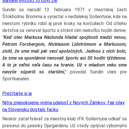
Banskej Bystrici to bolo zlé
Sundin sa narodil 13. februára 1971 v mestskej časti
Štokholmu Bromma a vyrastal v neďalekej Sollentune, kde na
miestom rybníku robil aj prvé kroky na korčuliach. Od útleho
detstva sa venoval športu a strávil ním niekoľko hodín denne.
"Keď otec Markusa Näslunda hľadal spojitosti medzi mnou,
Petrom Forsbergom, Nicklasom Lidströmom a Markusom,
zistil, že sme mali pár vecí spoločných. Jednou z nich bolo,
že sme sa spontánne venovali športu asi 30 hodín týždenne.
A to je veľmi veľa času na hranie. Už v mladom veku sme
navyše súperili so staršími,"
povedal Sundin vlani pre
Sportkanalen.
Prečítajte si aj
Nitra znepokojene vníma udalosť z Nových Zámkov: Fair-play
na Slovensku dostalo facku
Neskôr začal hrávať za miestny klub IFK Sollentuna odkiaľ sa
presunul do juniorky Djurgardenu. Už vtedy oplýval výbornými