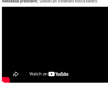
nedokázal predstaviť,"
uviedol pri oznámení konca kariéry.