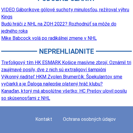
VIDEO Gáboríkove gólové suchoty minulosťou, režíroval výhru
Kings
Budú hráči z NHL na ZOH 2022? Rozhodnúť sa môže do
jedného roka
Mike Babcock volá po radikálnej zmene v NHL
NEPREHLIADNITE
Treťoligový tím HK ESMARK Košice masívne zbrojí. Oznámil tri
zaujímavé posily, dve z nich sú extraligoví šampióni
Výkonný riaditeľ HKM Zvolen Brumerčík: Špekulantov sme
vyčiarkli a je Ďaloga najlepšie platený hráč klubu?
Kanaďan, ktorý má absolútne všetko: HC Prešov ulovil posilu
so skúsenosťami z NHL
Kontakt
Ochrana osobných údajov