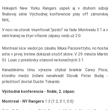
Hokejisti New Yorku Rangers uspeli aj v druhom súboji
finálovej série Východnej konferencie play off zámorskej
NHL.
V noci na utorok triumfovali "jazdci" na ľade Montrealu 3:1 a v
sérii hranej na štyri víťazné zápasy vedú už 2:0.
Montreal síce viedol po zásahu Maxa Paciorettyho, no hostia
ešte v prvej tretine dokázali otočiť skóre. V 29. minúte Martin
St. Louis z presilovky stanovil na konečných 3:1.
Kanadskému tímu výrazne chýbal brankár Carey Price,
ktorého medzi žrďami nenahradil Slovák Peter Budaj -
príležitosť dostal Dustin Tokarski.
Východná konferencia - finále, 2. zápas:
Montreal - NY Rangers
1:3 (1:2, 0:1, 0:0)