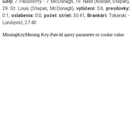
Góly:
7. Pacioretty - 7. McDonagh, 19. Nash (Kreider, Stepan),
29. St. Louis (Stepan, McDonagh),
vylúčení:
5:6,
presilovky:
0:1,
oslabenia:
0:0,
počet striel:
30:41,
Brankári:
Tokarski -
Lundqvist, 27:40