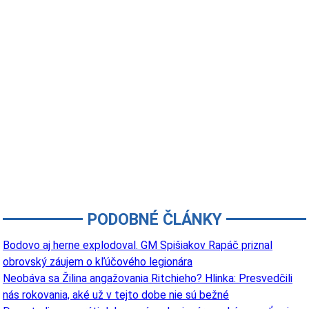
PODOBNÉ ČLÁNKY
Bodovo aj herne explodoval. GM Spišiakov Rapáč priznal
obrovský záujem o kľúčového legionára
Neobáva sa Žilina angažovania Ritchieho? Hlinka: Presvedčili
nás rokovania, aké už v tejto dobe nie sú bežné