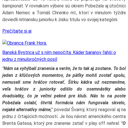
šampionát. V rovnakom výbere sú okrem Pobežala aj útočníci
Adam Nemec a Tomáš Chrenko ml., ktorí v minulom týždni
doviedli nitriansku juniorku k zisku titulu vo svojej kategórii.
Prečítajte si aj
Banská Bystrica už s ním nepočíta: Káder baranov ľahší o
jednu z minuloročných posíl
"Nám sa vyhýbali zranenia a verím, že to tak aj zostane. To bol
jeden z kľúčových momentov, že päťky mohli zostať spolu,
nemuseli sme hráčov rotovať. Šírku kádra už nezmeníme,
veľa hráčov z juniorky odišlo do osemnástky alebo
dvadsiatky, čo je veľmi pekné pre klub. Nás to na poste
Pobežala oslabí, štvrtá formácia nám fungovala skvelo,
nejaké alternatívy máme,"
povedal Švarný, ktorý reagoval aj na
jednu z črtajúcich možností. Je ňou návrat amerického centra
Brenta Gatesa, ktorý pre zranenie zatiaľ v play off nehral:
"O