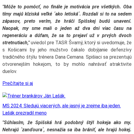
"Môže to pomôcť, no finále je motivácia pre všetkých. Oba
tímy majú klziská veľké ´ako letiská´. Rozdali si to na sedem
zápasov, preto verím, že hráči Spišskej budú unavení.
Naopak, my sme mali o jeden až dva dni viac času na
regeneráciu a dúfam, že sa to prejaví už v prvých dvoch
stretnutiach,"
uviedol pre TASR Švarný, ktorý si uvedomuje, že
s Košicami by jeho mužstvo čakalo dobýjanie defenzívy
tradičného štýlu trénera Dana Cemana. Spišiaci sa prezentujú
otvorenejším hokejom, to by mohlo nahrávať atraktivite
duelov.
Prečítajte si aj
MS 2024: Sledujú viacerých, ale jasný je zrejme iba jeden.
Lašák prezradil meno
"Súhlasím, že Spišská hrá podobný štýl hokeja ako my.
Nehrajú ´zanďoura´, nesnažia sa iba brániť, ale hrajú hokej.