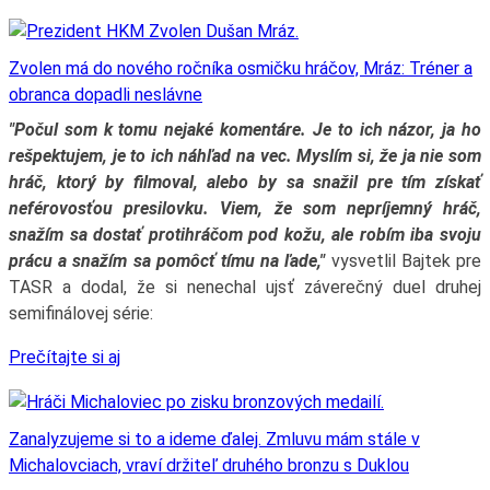
Zvolen má do nového ročníka osmičku hráčov, Mráz: Tréner a
obranca dopadli neslávne
"Počul som k tomu nejaké komentáre. Je to ich názor, ja ho
rešpektujem, je to ich náhľad na vec. Myslím si, že ja nie som
hráč, ktorý by filmoval, alebo by sa snažil pre tím získať
neférovosťou presilovku. Viem, že som nepríjemný hráč,
snažím sa dostať protihráčom pod kožu, ale robím iba svoju
prácu a snažím sa pomôcť tímu na ľade,"
vysvetlil Bajtek pre
TASR a dodal, že si nenechal ujsť záverečný duel druhej
semifinálovej série:
Prečítajte si aj
Zanalyzujeme si to a ideme ďalej. Zmluvu mám stále v
Michalovciach, vraví držiteľ druhého bronzu s Duklou