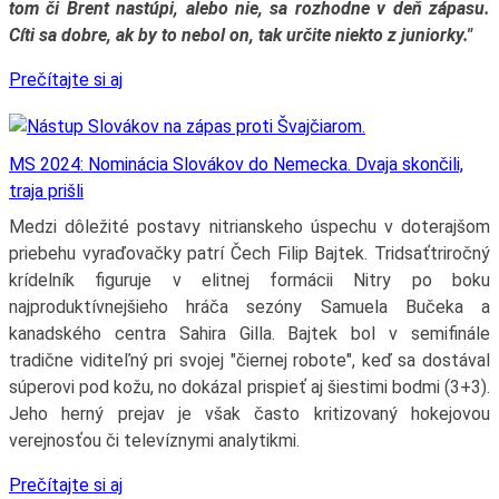
tom či Brent nastúpi, alebo nie, sa rozhodne v deň zápasu.
Cíti sa dobre, ak by to nebol on, tak určite niekto z juniorky."
Prečítajte si aj
MS 2024: Nominácia Slovákov do Nemecka. Dvaja skončili,
traja prišli
Medzi dôležité postavy nitrianskeho úspechu v doterajšom
priebehu vyraďovačky patrí Čech Filip Bajtek. Tridsaťtriročný
krídelník figuruje v elitnej formácii Nitry po boku
najproduktívnejšieho hráča sezóny Samuela Bučeka a
kanadského centra Sahira Gilla. Bajtek bol v semifinále
tradične viditeľný pri svojej "čiernej robote", keď sa dostával
súperovi pod kožu, no dokázal prispieť aj šiestimi bodmi (3+3).
Jeho herný prejav je však často kritizovaný hokejovou
verejnosťou či televíznymi analytikmi.
Prečítajte si aj