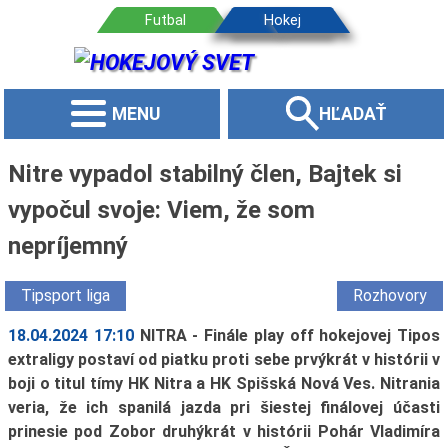
MENU
HĽADAŤ
Nitre vypadol stabilný člen, Bajtek si
vypočul svoje: Viem, že som
nepríjemný
Tipsport liga
Rozhovory
18.04.2024 17:10
NITRA - Finále play off hokejovej Tipos
extraligy postaví od piatku proti sebe prvýkrát v histórii v
boji o titul tímy HK Nitra a HK Spišská Nová Ves. Nitrania
veria, že ich spanilá jazda pri šiestej finálovej účasti
prinesie pod Zobor druhýkrát v histórii Pohár Vladimíra