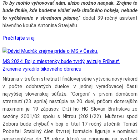
To by mohlo vyhovovať nám, alebo možno naopak. Zrejme to
bude finále, kde budeme vidieť veľa útočného hokeja, nebude
to vyčkávanie v strednom pásme,
" dodal 39-ročný asistent
hlavného kouča Antonína Stavjaňu.
Prečítajte si aj
MS 2024: Boj o miestenky bude tvrdý, avizuje Frühauf.
Zranenie vyradilo šikovného obrancu
Nitrania v treťom stretnutí finálovej série vytvoria nový rekord
v počte odohratých duelov v jednej vyraďovacej časti
najvyššej slovenskej súťaže. "Corgoni" v prvom domácom
stretnutí (23. apríla) nastúpia na 20. duel, pričom doterajším
maximom je 19 zápasov. Drží ho HC Slovan Bratislava zo
sezóny 2001/02 spolu s Nitrou (2021/22). Mužstvu spod
Zobora bude chýbať v boji o titul 17-ročný útočník Tomáš
Pobežal. Stabilný člen štvrtej formácie figuruje v nominácii
reprezentácie do 18 rokov, ktorá sa pripravuje na svetový