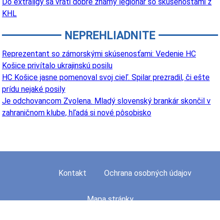
Do extraligy sa vráti dobre známy legionár so skúsenosťami z
KHL
NEPREHLIADNITE
Reprezentant so zámorskými skúsenosťami: Vedenie HC
Košice privítalo ukrajinskú posilu
HC Košice jasne pomenoval svoj cieľ. Spilar prezradil, či ešte
prídu nejaké posily
Je odchovancom Zvolena. Mladý slovenský brankár skončil v
zahraničnom klube, hľadá si nové pôsobisko
Kontakt
Ochrana osobných údajov
Mapa stránky