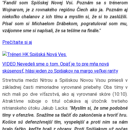
"Fandil som Spišskej Novej Vsi. Poznám sa s trénerom
Wojnarom, je z rovnakého regiónu Čiech ako ja. Poznám aj
niekoľko chalanov z ich tímu a myslím si, že si to zaslúžili.
Písal som si Michaelom Drábekom, pogratuloval som mu,
vzájomne sme si napísali, že sa tešíme na finále."
Prečítajte si aj
VIDEO Nevedeli sme o tom. Opäť je to pre mňa nová
skúsenosť, hlási jeden zo Spišiakov na margo veľkej rarity
Stretnutia medzi Nitrou a Spišskou Novou Vsou priniesli v
základnej časti mimoriadne vyrovnané priebehy. Oba tímy v
nich mali po dve víťazstvá, ako aj vyrovnané skóre (10:10).
Atraktívne súboje o titul očakáva aj útočník tretieho
nitrianskeho útoku Jakub Lacka:
"Myslím si, že sme podobné
tímy v ofenzíve. Snažíme sa tlačiť do zakončenia a tvoriť hru.
Košice sú defenzívnejší tím, vyspelejší a proti nim sa nám
hralo ťažko, keďže hrali z obrany. Proti Spišiakom už počas