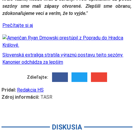
sezóny sme mali zápasy otvorené. Zlepšili sme obranu,
zdokonaľujeme veci a verím, že to vyjde."
Prečítajte si aj
Slovenská extraliga stratila výraznú postavu tejto sezóny.
Kanonier odchádza za lepším
Zdieľajte:
Pridal:
Redakcia HS
Zdroj informácií:
TASR
DISKUSIA