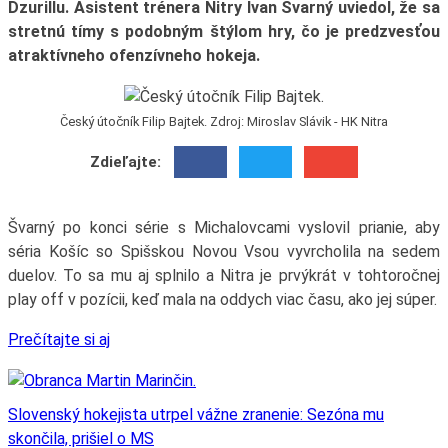
Dzurillu. Asistent trénera Nitry Ivan Švarný uviedol, že sa
stretnú tímy s podobným štýlom hry, čo je predzvesťou
atraktívneho ofenzívneho hokeja.
Český útočník Filip Bajtek. Zdroj: Miroslav Slávik - HK Nitra
Zdieľajte:
Švarný po konci série s Michalovcami vyslovil prianie, aby
séria Košíc so Spišskou Novou Vsou vyvrcholila na sedem
duelov. To sa mu aj splnilo a Nitra je prvýkrát v tohtoročnej
play off v pozícii, keď mala na oddych viac času, ako jej súper.
Prečítajte si aj
Slovenský hokejista utrpel vážne zranenie: Sezóna mu
skončila, prišiel o MS