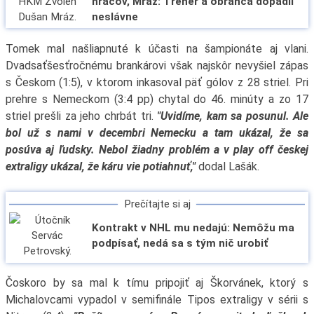
hráčov, Mráz: Tréner a obranca dopadli
neslávne
Tomek mal našliapnuté k účasti na šampionáte aj vlani.
Dvadsaťšesťročnému brankárovi však najskôr nevyšiel zápas
s Českom (1:5), v ktorom inkasoval päť gólov z 28 striel. Pri
prehre s Nemeckom (3:4 pp) chytal do 46. minúty a zo 17
striel prešli za jeho chrbát tri.
"Uvidíme, kam sa posunul. Ale
bol už s nami v decembri Nemecku a tam ukázal, že sa
posúva aj ľudsky. Nebol žiadny problém a v play off českej
extraligy ukázal, že káru vie potiahnuť,"
dodal Lašák.
Prečítajte si aj
Kontrakt v NHL mu nedajú: Nemôžu ma
podpísať, nedá sa s tým nič urobiť
Čoskoro by sa mal k tímu pripojiť aj Škorvánek, ktorý s
Michalovcami vypadol v semifinále Tipos extraligy v sérii s