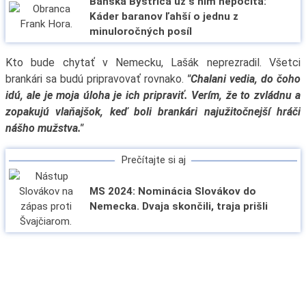
Banská Bystrica už s ním nepočíta:
Káder baranov ľahší o jednu z
minuloročných posíl
Kto bude chytať v Nemecku, Lašák neprezradil. Všetci
brankári sa budú pripravovať rovnako.
"Chalani vedia, do čoho
idú, ale je moja úloha je ich pripraviť. Verím, že to zvládnu a
zopakujú vlaňajšok, keď boli brankári najužitočnejší hráči
nášho mužstva."
Prečítajte si aj
MS 2024: Nominácia Slovákov do
Nemecka. Dvaja skončili, traja prišli