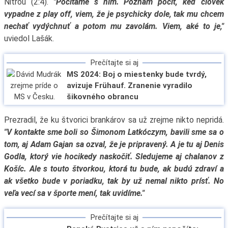
Nitrou (2:4).
"Počítame s ním. Poznám pocit, keď človek
vypadne z play off, viem, že je psychicky dole, tak mu chcem
nechať vydýchnuť a potom mu zavolám. Viem, aké to je,"
uviedol Lašák.
Prečítajte si aj
MS 2024: Boj o miestenky bude tvrdý,
avizuje Frühauf. Zranenie vyradilo
šikovného obrancu
Prezradil, že ku štvorici brankárov sa už zrejme nikto nepridá.
"V kontakte sme boli so Šimonom Latkóczym, bavili sme sa o
tom, aj Adam Gajan sa ozval, že je pripravený. A je tu aj Denis
Godla, ktorý vie hocikedy naskočiť. Sledujeme aj chalanov z
Košíc. Ale s touto štvorkou, ktorá tu bude, ak budú zdraví a
ak všetko bude v poriadku, tak by už nemal nikto prísť. No
veľa vecí sa v športe mení, tak uvidíme."
Prečítajte si aj