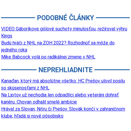
PODOBNÉ ČLÁNKY
VIDEO Gáboríkove gólové suchoty minulosťou, režíroval výhru
Kings
Budú hráči z NHL na ZOH 2022? Rozhodnúť sa môže do
jedného roka
Mike Babcock volá po radikálnej zmene v NHL
NEPREHLIADNITE
Kanaďan, ktorý má absolútne všetko: HC Prešov ulovil posilu
so skúsenosťami z NHL
Na Liptov už nechodia len odpadlíci alebo veteráni dohrať
kariéru. Chovan odhalil smelé ambície
Hrával za Slovan, Nitru či Prešov. Slovák končí v zahraničnom
klube, hľadá si nové pôsobisko