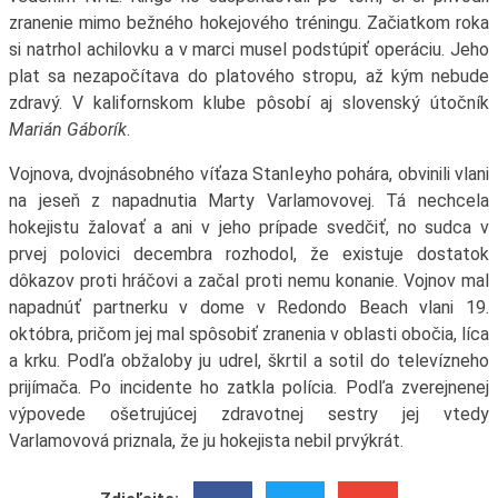
zranenie mimo bežného hokejového tréningu. Začiatkom roka
si natrhol achilovku a v marci musel podstúpiť operáciu. Jeho
plat sa nezapočítava do platového stropu, až kým nebude
zdravý. V kalifornskom klube pôsobí aj slovenský útočník
Marián Gáborík
.
Vojnova, dvojnásobného víťaza Stanleyho pohára, obvinili vlani
na jeseň z napadnutia Marty Varlamovovej. Tá nechcela
hokejistu žalovať a ani v jeho prípade svedčiť, no sudca v
prvej polovici decembra rozhodol, že existuje dostatok
dôkazov proti hráčovi a začal proti nemu konanie. Vojnov mal
napadnúť partnerku v dome v Redondo Beach vlani 19.
októbra, pričom jej mal spôsobiť zranenia v oblasti obočia, líca
a krku. Podľa obžaloby ju udrel, škrtil a sotil do televízneho
prijímača. Po incidente ho zatkla polícia. Podľa zverejnenej
výpovede ošetrujúcej zdravotnej sestry jej vtedy
Varlamovová priznala, že ju hokejista nebil prvýkrát.