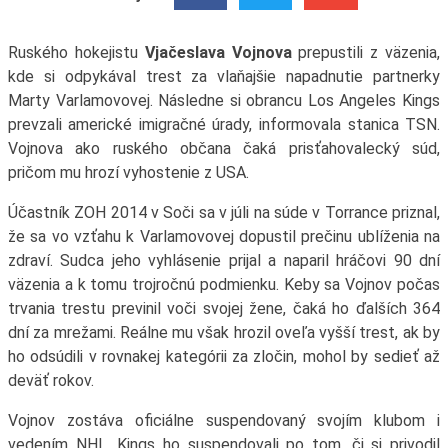
Ruského hokejistu
Vjačeslava Vojnova
prepustili z väzenia,
kde si odpykával trest za vlaňajšie napadnutie partnerky
Marty Varlamovovej. Následne si obrancu Los Angeles Kings
prevzali americké imigračné úrady, informovala stanica TSN.
Vojnova ako ruského občana čaká prisťahovalecký súd,
pričom mu hrozí vyhostenie z USA.
Účastník ZOH 2014 v Soči sa v júli na súde v Torrance priznal,
že sa vo vzťahu k Varlamovovej dopustil prečinu ublíženia na
zdraví. Sudca jeho vyhlásenie prijal a naparil hráčovi 90 dní
väzenia a k tomu trojročnú podmienku. Keby sa Vojnov počas
trvania trestu previnil voči svojej žene, čaká ho ďalších 364
dní za mrežami. Reálne mu však hrozil oveľa vyšší trest, ak by
ho odsúdili v rovnakej kategórii za zločin, mohol by sedieť až
deväť rokov.
Vojnov zostáva oficiálne suspendovaný svojím klubom i
vedením NHL. Kings ho suspendovali po tom, či si privodil