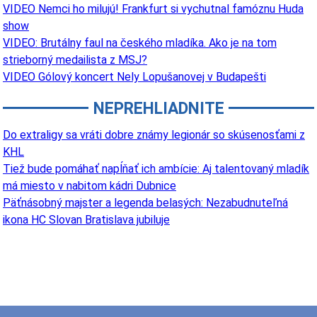
VIDEO Nemci ho milujú! Frankfurt si vychutnal famóznu Huda
show
VIDEO: Brutálny faul na českého mladíka. Ako je na tom
strieborný medailista z MSJ?
VIDEO Gólový koncert Nely Lopušanovej v Budapešti
NEPREHLIADNITE
Do extraligy sa vráti dobre známy legionár so skúsenosťami z
KHL
Tiež bude pomáhať napĺňať ich ambície: Aj talentovaný mladík
má miesto v nabitom kádri Dubnice
Päťnásobný majster a legenda belasých: Nezabudnuteľná
ikona HC Slovan Bratislava jubiluje