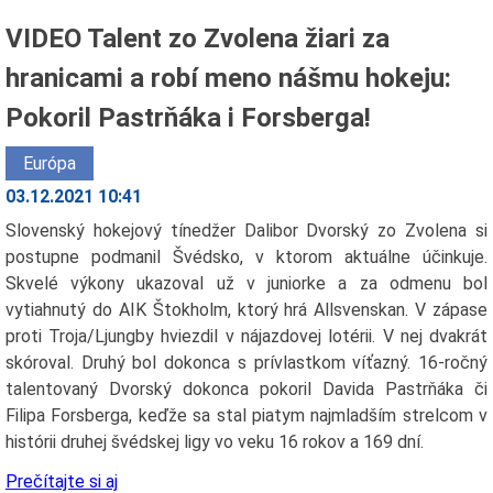
VIDEO Talent zo Zvolena žiari za
hranicami a robí meno nášmu hokeju:
Pokoril Pastrňáka i Forsberga!
Európa
03.12.2021 10:41
Slovenský hokejový tínedžer Dalibor Dvorský zo Zvolena si
postupne podmanil Švédsko, v ktorom aktuálne účinkuje.
Skvelé výkony ukazoval už v juniorke a za odmenu bol
vytiahnutý do AIK Štokholm, ktorý hrá Allsvenskan. V zápase
proti Troja/Ljungby hviezdil v nájazdovej lotérii. V nej dvakrát
skóroval. Druhý bol dokonca s prívlastkom víťazný. 16-ročný
talentovaný Dvorský dokonca pokoril Davida Pastrňáka či
Filipa Forsberga, keďže sa stal piatym najmladším strelcom v
histórii druhej švédskej ligy vo veku 16 rokov a 169 dní.
Prečítajte si aj