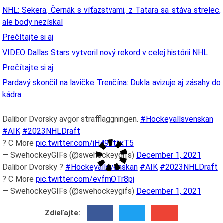
NHL: Sekera, Černák s víťazstvami, z Tatara sa stáva strelec,
ale body nezískal
Prečítajte si aj
VIDEO Dallas Stars vytvoril nový rekord v celej histórii NHL
Prečítajte si aj
Pardavý skončil na lavičke Trenčína: Dukla avizuje aj zásahy do
kádra
Dalibor Dvorsky avgör straffläggningen.
#Hockeyallsvenskan
#AIK
#2023NHLDraft
? C More
pic.twitter.com/iH497ttxT5
— SwehockeyGIFs (@swehockeygifs)
December 1, 2021
Dalibor Dvorsky ?
#Hockeyallsvenskan
#AIK
#2023NHLDraft
? C More
pic.twitter.com/evfmOTr8pj
— SwehockeyGIFs (@swehockeygifs)
December 1, 2021
Zdieľajte: