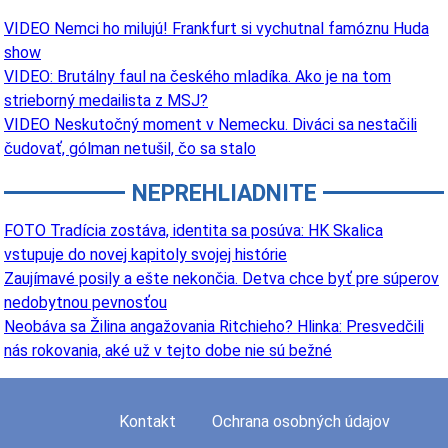
VIDEO Nemci ho milujú! Frankfurt si vychutnal famóznu Huda
show
VIDEO: Brutálny faul na českého mladíka. Ako je na tom
strieborný medailista z MSJ?
VIDEO Neskutočný moment v Nemecku. Diváci sa nestačili
čudovať, gólman netušil, čo sa stalo
NEPREHLIADNITE
FOTO Tradícia zostáva, identita sa posúva: HK Skalica
vstupuje do novej kapitoly svojej histórie
Zaujímavé posily a ešte nekončia. Detva chce byť pre súperov
nedobytnou pevnosťou
Neobáva sa Žilina angažovania Ritchieho? Hlinka: Presvedčili
nás rokovania, aké už v tejto dobe nie sú bežné
Kontakt
Ochrana osobných údajov