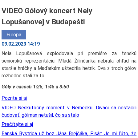
VIDEO Gólový koncert Nely
Lopušanovej v Budapešti
Európa
09.02.2023 14:19
Nela Lopušanová explodovala pri premiére za ženskú
seniorskú reprezentáciu. Mladá Žilinčanka nebrala ohľad na
staršie hráčky a Maďarkám uštedrila hetrik. Dva z troch gólov
rozhodne stáli za to.
Góly v časoch 1:25, 1:45 a 3:50
Pozrite si aj
VIDEO Neskutočný moment v Nemecku. Diváci sa nestačili
čudovať, gólman netušil, čo sa stalo
Prečítajte si aj
Banská Bystrica už bez Jána Brejčáka, Pisár: Je mi ľúto, že