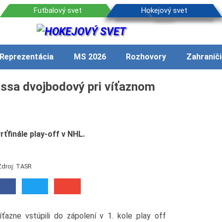
Reprezentácia
MS 2026
Rozhovory
Zahraniči
ossa dvojbodový pri víťaznom
rťfinále play-off v NHL.
Zdroj: TASR
íťazne vstúpili do zápolení v 1. kole play off