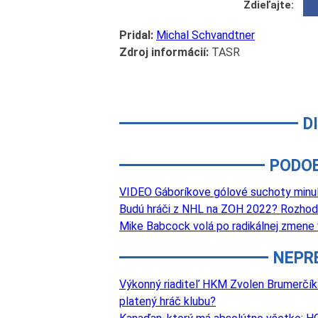
Zdieľajte:
Pridal:
Michal Schvandtner
Zdroj informácií:
TASR
D
PODO
VIDEO Gáboríkove gólové suchoty minulo
Budú hráči z NHL na ZOH 2022? Rozhod
Mike Babcock volá po radikálnej zmene
NEPR
Výkonný riaditeľ HKM Zvolen Brumerčík: 
platený hráč klubu?