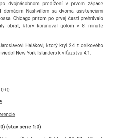
 po dvojnásobnom predĺžení v prvom zápase
ad domácim Nashvillom sa dvoma asistenciami
ossa. Chicago pritom po prvej časti prehrávalo
alý obrat, ktorý korunoval gólom v 8. minúte
i Jaroslavovi Halákovi, ktorý kryl 24 z celkového
iviedol New York Islanders k víťazstvu 4:1.
9 0+0
25
erencie
) (stav série 1:0)