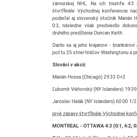
zámorskej NHL. Na ich triumfe 4:3
štvrťfinále Východnej konferencie n
podieľal aj slovenský útočník Marián H
0:3, následne však predviedlo dokon
druhého predĺženia Duncan Keith.
Darilo sa aj jeho krajanovi - brankárov
počtu 25 striel hráčov Washingtonu a pr
Slováci v akcii:
Marián Hossa (Chicago) 29:33 0+2
Ľubomír Višňovský (NY Islanders) 19:3
Jaroslav Halák (NY Islanders) 60:00 1/
prvé zápasy štvrťfinále Východnej konf
MONTREAL - OTTAWA 4:3 (0:1, 4:2, 0:0