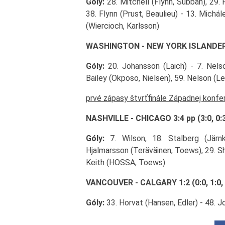
Góly:
28. Mitchell (Flynn, Subban), 29. 
38. Flynn (Prust, Beaulieu) - 13. Michále
(Wiercioch, Karlsson)
WASHINGTON - NEW YORK ISLANDERS 1:4
Góly:
20. Johansson (Laich) - 7. Nelso
Bailey (Okposo, Nielsen), 59. Nelson (Le
prvé zápasy štvrťfinále Západnej konfe
NASHVILLE - CHICAGO 3:4 pp (3:0, 0:3,
Góly:
7. Wilson, 18. Stalberg (Järnkr
Hjalmarsson (Teräväinen, Toews), 29. S
Keith (HOSSA, Toews)
VANCOUVER - CALGARY 1:2 (0:0, 1:0, 0
Góly:
33. Horvat (Hansen, Edler) - 48. J