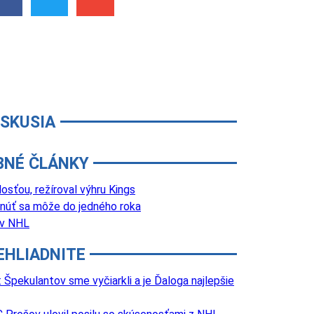
ISKUSIA
BNÉ ČLÁNKY
sťou, režíroval výhru Kings
núť sa môže do jedného roka
 v NHL
EHLIADNITE
Špekulantov sme vyčiarkli a je Ďaloga najlepšie