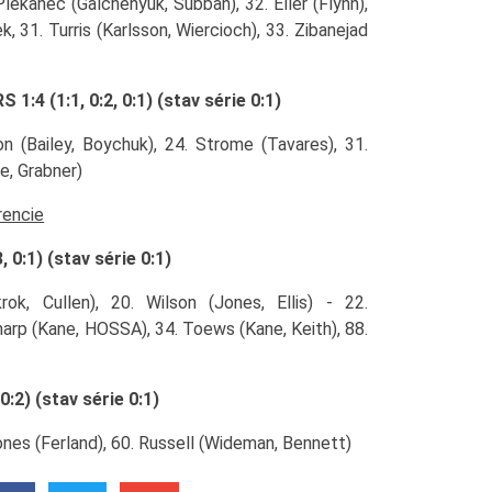
Plekanec (Galchenyuk, Subban), 32. Eller (Flynn),
k, 31. Turris (Karlsson, Wiercioch), 33. Zibanejad
 (1:1, 0:2, 0:1) (stav série 0:1)
n (Bailey, Boychuk), 24. Strome (Tavares), 31.
e, Grabner)
rencie
 0:1) (stav série 0:1)
ok, Cullen), 20. Wilson (Jones, Ellis) - 22.
harp (Kane, HOSSA), 34. Toews (Kane, Keith), 88.
:2) (stav série 0:1)
ones (Ferland), 60. Russell (Wideman, Bennett)