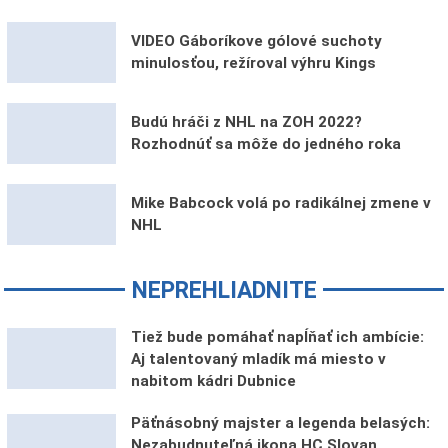
VIDEO Gáboríkove gólové suchoty
minulosťou, režíroval výhru Kings
Budú hráči z NHL na ZOH 2022?
Rozhodnúť sa môže do jedného roka
Mike Babcock volá po radikálnej zmene v
NHL
NEPREHLIADNITE
Tiež bude pomáhať napĺňať ich ambície:
Aj talentovaný mladík má miesto v
nabitom kádri Dubnice
Päťnásobný majster a legenda belasých:
Nezabudnuteľná ikona HC Slovan