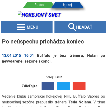
MENU
HĽADAŤ
Po neúspechu prichádza koniec
13.04.2015 16:04
Buffalo je bez trénera, Nolan po
nevydarenej sezóne skončil.
Zdroj: TASR
Zdieľajte:
Vedenie klubu zámorskej hokejovej NHL Buffalo Sabres po
neúspešnej sezóne prepustilo trénera
Teda Nolana
. V tíme