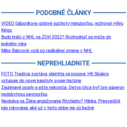
PODOBNÉ ČLÁNKY
VIDEO Gáboríkove gólové suchoty minulosťou, režíroval výhru
Kings
Budú hráči z NHL na ZOH 2022? Rozhodnúť sa môže do
jedného roka
Mike Babcock volá po radikálnej zmene v NHL
NEPREHLIADNITE
FOTO Tradícia zostáva, identita sa posúva: HK Skalica
vstupuje do novej kapitoly svojej histórie
Zaujímavé posily a ešte nekončia. Detva chce byť pre súperov
nedobytnou pevnosťou
Neobáva sa Žilina angažovania Ritchieho? Hlinka: Presvedčili
nás rokovania, aké už v tejto dobe nie sú bežné