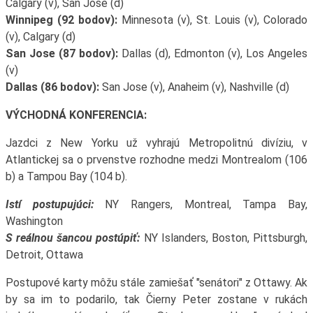
Calgary (v), San Jose (d)
Winnipeg (92 bodov):
Minnesota (v), St. Louis (v), Colorado
(v), Calgary (d)
San Jose (87 bodov):
Dallas (d), Edmonton (v), Los Angeles
(v)
Dallas (86 bodov):
San Jose (v), Anaheim (v), Nashville (d)
VÝCHODNÁ KONFERENCIA:
Jazdci z New Yorku už vyhrajú Metropolitnú divíziu, v
Atlantickej sa o prvenstve rozhodne medzi Montrealom (106
b) a Tampou Bay (104 b).
Istí postupujúci:
NY Rangers, Montreal, Tampa Bay,
Washington
S reálnou šancou postúpiť:
NY Islanders, Boston, Pittsburgh,
Detroit, Ottawa
Postupové karty môžu stále zamiešať "senátori" z Ottawy. Ak
by sa im to podarilo, tak Čierny Peter zostane v rukách