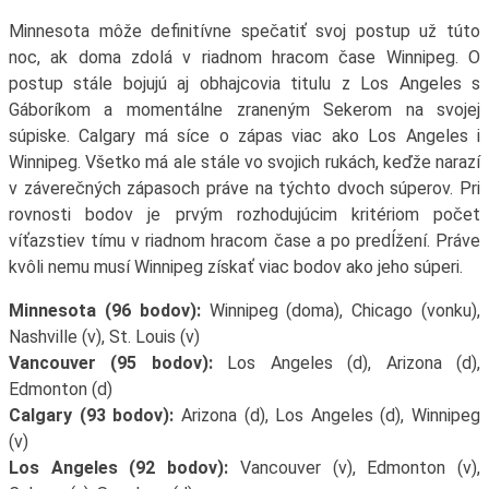
Minnesota môže definitívne spečatiť svoj postup už túto
noc, ak doma zdolá v riadnom hracom čase Winnipeg. O
postup stále bojujú aj obhajcovia titulu z Los Angeles s
Gáboríkom a momentálne zraneným Sekerom na svojej
súpiske. Calgary má síce o zápas viac ako Los Angeles i
Winnipeg. Všetko má ale stále vo svojich rukách, keďže narazí
v záverečných zápasoch práve na týchto dvoch súperov. Pri
rovnosti bodov je prvým rozhodujúcim kritériom počet
víťazstiev tímu v riadnom hracom čase a po predĺžení. Práve
kvôli nemu musí Winnipeg získať viac bodov ako jeho súperi.
Minnesota (96 bodov):
Winnipeg (doma), Chicago (vonku),
Nashville (v), St. Louis (v)
Vancouver (95 bodov):
Los Angeles (d), Arizona (d),
Edmonton (d)
Calgary (93 bodov):
Arizona (d), Los Angeles (d), Winnipeg
(v)
Los Angeles (92 bodov):
Vancouver (v), Edmonton (v),