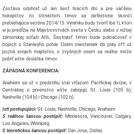
Zostáva odohrať už len šesť hracích dní a pre väčšinu
hokejistov zo štrnástich tímov sa definitívne skončí
prebiehajúca sezóna 2014/15. Výnimku budú tvoriť iba tí, ktorí
si ju predĺžia na Majstrovstvách sveta v Česku alebo v nižšej
zámorskej súťaži AHL. Šestnásť tímov bude pokračovať v
bojoch o Stanleyho pohár. Osem miesteniek do play off už
pozná svojich majiteľov, o zvyšných osem sa reálne môže
pobiť ešte desiatka tímov.
ZÁPADNÁ KONFERENCIA:
Anaheim sa už v predstihu stal víťazom Pacifickej divízie, v
Centrálnej o prvenstvo ešte zabojujú St. Louis (105 b),
Nashville (104 b) i Chicago (102 b).
Istí postupujúci:
St. Louis, Nashville, Chicago, Anaheim
S reálnou šancou postúpiť:
Minnesota, Vancouver, Calgary,
Los Angeles, Winnipeg
S teoretickou šancou postúpiť:
San Jose, Dallas