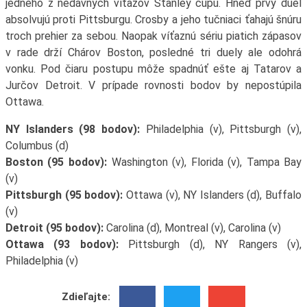
jedného z nedávnych víťazov Stanley cupu. Hneď prvý duel
absolvujú proti Pittsburgu. Crosby a jeho tučniaci ťahajú šnúru
troch prehier za sebou. Naopak víťaznú sériu piatich zápasov
v rade drží Chárov Boston, posledné tri duely ale odohrá
vonku. Pod čiaru postupu môže spadnúť ešte aj Tatarov a
Jurčov Detroit. V prípade rovnosti bodov by nepostúpila
Ottawa.
NY Islanders (98 bodov):
Philadelphia (v), Pittsburgh (v),
Columbus (d)
Boston (95 bodov):
Washington (v), Florida (v), Tampa Bay
(v)
Pittsburgh (95 bodov):
Ottawa (v), NY Islanders (d), Buffalo
(v)
Detroit (95 bodov):
Carolina (d), Montreal (v), Carolina (v)
Ottawa (93 bodov):
Pittsburgh (d), NY Rangers (v),
Philadelphia (v)
Zdieľajte: