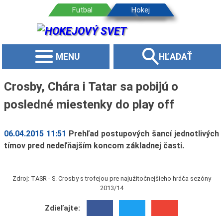
MENU
HĽADAŤ
Crosby, Chára i Tatar sa pobijú o
posledné miestenky do play off
06.04.2015 11:51
Prehľad postupových šancí jednotlivých
tímov pred nedeľňajším koncom základnej časti.
Zdroj: TASR - S. Crosby s trofejou pre najužitočnejšieho hráča sezóny
2013/14
Zdieľajte: