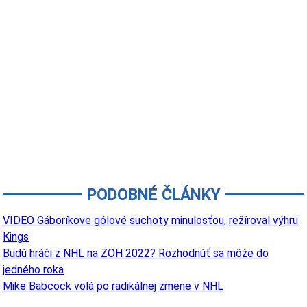
PODOBNÉ ČLÁNKY
VIDEO Gáboríkove gólové suchoty minulosťou, režíroval výhru
Kings
Budú hráči z NHL na ZOH 2022? Rozhodnúť sa môže do
jedného roka
Mike Babcock volá po radikálnej zmene v NHL