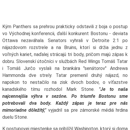
Kým Panthers sa prehrou prakticky odstavili z boja o postup
vo Východnej konferencii, ďalší konkurent Bostonu - deviata
Ottawa nezaváhala. Senators vyhrali v Detroite 2:1 po
nájazdovom rozstrele a na Bruins, ktorí si držia jednu z
voľných kariet, naďalej strácajú tri body, pričom majú zápas k
dobru. Slovenskí útočníci v službách Red Wings Tomáš Tatar
i Tomáš Jurčo vyslali na brankára "senátorov" Andrewa
Hammonda dve strely. Tatar premenil druhý nájazd, no
napokon to nestačilo na zisk dvoch bodov, o víťazstve
kanadského tímu rozhodol Mark Stone.
"Je to naša
najcennejšia výhra v sezóne. Po triumfe Bostonu sme
potrebovali dva body. Každý zápas je teraz pre nás
mimoriadne dôležitý,"
vyjadril sa pre zámorské médiá hrdina
duelu Stone.
K postupovej miestenke sa priblížil Washington, ktorý si doma