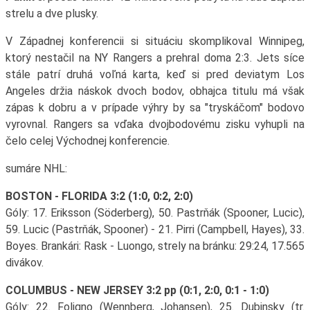
strelu a dve plusky.
V Západnej konferencii si situáciu skomplikoval Winnipeg,
ktorý nestačil na NY Rangers a prehral doma 2:3. Jets síce
stále patrí druhá voľná karta, keď si pred deviatym Los
Angeles držia náskok dvoch bodov, obhajca titulu má však
zápas k dobru a v prípade výhry by sa "tryskáčom" bodovo
vyrovnal. Rangers sa vďaka dvojbodovému zisku vyhupli na
čelo celej Východnej konferencie.
sumáre NHL:
BOSTON - FLORIDA 3:2 (1:0, 0:2, 2:0)
Góly: 17. Eriksson (Söderberg), 50. Pastrňák (Spooner, Lucic),
59. Lucic (Pastrňák, Spooner) - 21. Pirri (Campbell, Hayes), 33.
Boyes. Brankári: Rask - Luongo, strely na bránku: 29:24, 17.565
divákov.
COLUMBUS - NEW JERSEY 3:2 pp (0:1, 2:0, 0:1 - 1:0)
Góly: 22. Foligno (Wennberg, Johansen), 25. Dubinsky (tr.