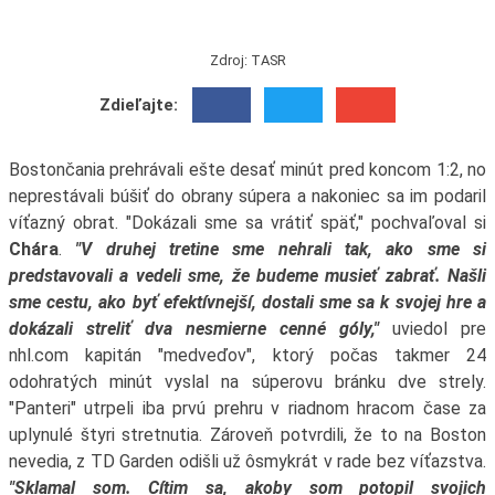
Zdroj: TASR
Zdieľajte:
Bostončania prehrávali ešte desať minút pred koncom 1:2, no
neprestávali búšiť do obrany súpera a nakoniec sa im podaril
víťazný obrat. "Dokázali sme sa vrátiť späť," pochvaľoval si
Chára
.
"V druhej tretine sme nehrali tak, ako sme si
predstavovali a vedeli sme, že budeme musieť zabrať. Našli
sme cestu, ako byť efektívnejší, dostali sme sa k svojej hre a
dokázali streliť dva nesmierne cenné góly,"
uviedol pre
nhl.com kapitán "medveďov", ktorý počas takmer 24
odohratých minút vyslal na súperovu bránku dve strely.
"Panteri" utrpeli iba prvú prehru v riadnom hracom čase za
uplynulé štyri stretnutia. Zároveň potvrdili, že to na Boston
nevedia, z TD Garden odišli už ôsmykrát v rade bez víťazstva.
"Sklamal som. Cítim sa, akoby som potopil svojich