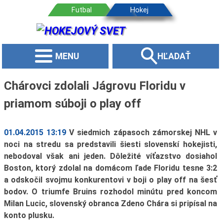
MENU
HĽADAŤ
Chárovci zdolali Jágrovu Floridu v
priamom súboji o play off
01.04.2015 13:19
V siedmich zápasoch zámorskej NHL v
noci na stredu sa predstavili šiesti slovenskí hokejisti,
nebodoval však ani jeden. Dôležité víťazstvo dosiahol
Boston, ktorý zdolal na domácom ľade Floridu tesne 3:2
a odskočil svojmu konkurentovi v boji o play off na šesť
bodov. O triumfe Bruins rozhodol minútu pred koncom
Milan Lucic, slovenský obranca Zdeno Chára si pripísal na
konto plusku.