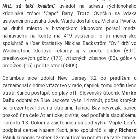
NHL sú takí kvalitní,"
uviedol na adresu rýchlonohého
krídelníka tréner "Caps" Barry Trotz. Ovečkin sa vďaka
asistencii pri zásahu Joela Warda dostal cez Michala Pivoňku
na druhé miesto v historickom klubovom poradí medzi
nahrávačmi, na konte má 419 asistencií, o tri menej ako
spoluhráč a líder štatistiky Nicklas Backström. "Ovi" drží vo
Washingtone klubové rekordy aj v počte bodov (891),
presilovkových gólov (173), víťazných zásahov (80), gólov v
predĺžení (15) i počte striel (3809).
Columbus síce zdolal New Jersey 3:2 po predĺžení a
zaznamenal siedme víťazstvo v rade, napriek tomu definitívne
stratil šancu postúpiť do play off. Slovenský útočník
Marko
Daňo
odohral za Blue Jackets vyše 14 minút, počas ktorých
sa prezentoval dvoma strelami. Tampa Bay nevyužila šancu
poskočiť na čelo Atlantickej divízie, keď podľahla slabučkému
Torontu 1:3. Gólom a asistenciou sa pod výhru Maple Leafs
podpísal center Nazem Kadri, jeho spoluhráč z lajny
Richard
Pánik
si počas takmer 12-minútového pobytu na ľade zapísal