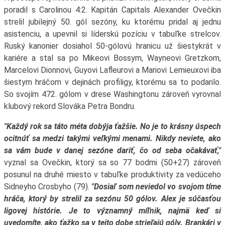
poradil s Carolinou 4:2. Kapitán Capitals Alexander Ovečkin
strelil jubilejný 50. gól sezóny, ku ktorému pridal aj jednu
asistenciu, a upevnil si líderskú pozíciu v tabuľke strelcov.
Ruský kanonier dosiahol 50-gólovú hranicu už šiestykrát v
kariére a stal sa po Mikeovi Bossym, Wayneovi Gretzkom,
Marcelovi Dionnovi, Guyovi Lafleurovi a Mariovi Lemieuxovi iba
šiestym hráčom v dejinách profiligy, ktorému sa to podarilo.
So svojím 472. gólom v drese Washingtonu zároveň vyrovnal
klubový rekord Slováka Petra Bondru.
"Každý rok sa táto méta dobýja ťažšie. No je to krásny úspech
ocitnúť sa medzi takými veľkými menami. Nikdy neviete, ako
sa vám bude v danej sezóne dariť, čo od seba očakávať,"
vyznal sa Ovečkin, ktorý sa so 77 bodmi (50+27) zároveň
posunul na druhé miesto v tabuľke produktivity za vedúceho
Sidneyho Crosbyho (79).
"Dosiaľ som neviedol vo svojom tíme
hráča, ktorý by strelil za sezónu 50 gólov. Alex je súčasťou
ligovej histórie. Je to významný míľnik, najmä keď si
uvedomíte, ako ťažko sa v tejto dobe strieľajú góly. Brankári v