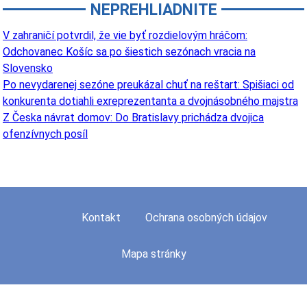
NEPREHLIADNITE
V zahraničí potvrdil, že vie byť rozdielovým hráčom:
Odchovanec Košíc sa po šiestich sezónach vracia na
Slovensko
Po nevydarenej sezóne preukázal chuť na reštart: Spišiaci od
konkurenta dotiahli exreprezentanta a dvojnásobného majstra
Z Česka návrat domov: Do Bratislavy prichádza dvojica
ofenzívnych posíl
Kontakt
Ochrana osobných údajov
Mapa stránky