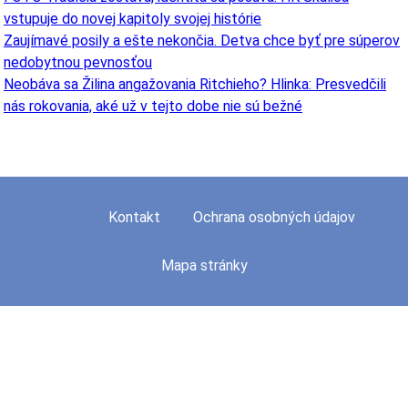
vstupuje do novej kapitoly svojej histórie
Zaujímavé posily a ešte nekončia. Detva chce byť pre súperov
nedobytnou pevnosťou
Neobáva sa Žilina angažovania Ritchieho? Hlinka: Presvedčili
nás rokovania, aké už v tejto dobe nie sú bežné
Kontakt
Ochrana osobných údajov
Mapa stránky