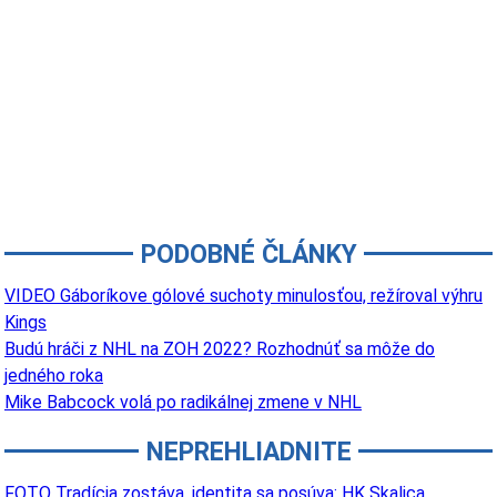
PODOBNÉ ČLÁNKY
VIDEO Gáboríkove gólové suchoty minulosťou, režíroval výhru
Kings
Budú hráči z NHL na ZOH 2022? Rozhodnúť sa môže do
jedného roka
Mike Babcock volá po radikálnej zmene v NHL
NEPREHLIADNITE
FOTO Tradícia zostáva, identita sa posúva: HK Skalica