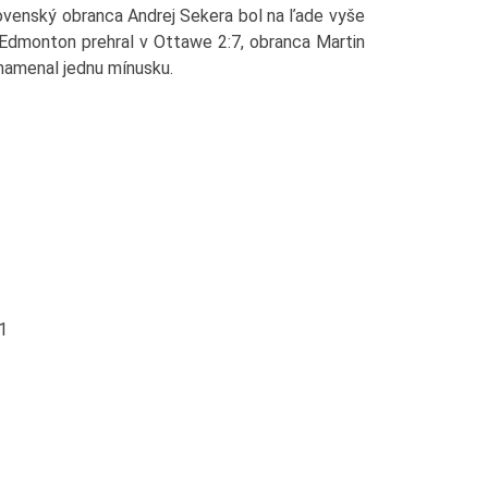
slovenský obranca Andrej Sekera bol na ľade vyše
i. Edmonton prehral v Ottawe 2:7, obranca Martin
namenal jednu mínusku.
1
1