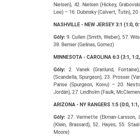
Nielsen), 42. Nielsen (Hickey, Grabovskij
Lee) – 16. Dubinsky (Calvert, Ťutin), 20.
NASHVILLE - NEW JERSEY 3:1 (1:0, 0:1
Góly:
9. Cullen (Smith, Weber), 57. Wilso
38. Bernier (Gelinas, Gomez)
MINNESOTA - CAROLINA 6:3 (3:1, 1:2,
Góly:
2. Vanek (Granlund, Fontaine),
(Scandella, Spurgeon), 23. Prosser (Vane
Parise (Spurgeon, Koivu) – 20. Nestra
Jordán), 27. Lindholm (Faulk, McClemen
ARIZONA - NY RANGERS 1:5 (0:0, 1:1, 
Góly:
27. Vermette (Ekman-Larsson, Le
(Klein, Brassard), 52. Hayes, 55. Staal
Moore)