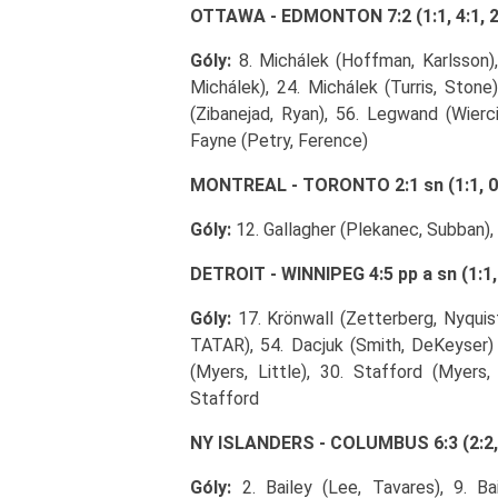
OTTAWA - EDMONTON 7:2 (1:1, 4:1, 2
Góly:
8. Michálek (Hoffman, Karlsson), 
Michálek), 24. Michálek (Turris, Stone
(Zibanejad, Ryan), 56. Legwand (Wierc
Fayne (Petry, Ference)
MONTREAL - TORONTO 2:1 sn (1:1, 0:0,
Góly:
12. Gallagher (Plekanec, Subban), 
DETROIT - WINNIPEG 4:5 pp a sn (1:1, 2:
Góly:
17. Krönwall (Zetterberg, Nyquis
TATAR), 54. Dacjuk (Smith, DeKeyser) 
(Myers, Little), 30. Stafford (Myers, F
Stafford
NY ISLANDERS - COLUMBUS 6:3 (2:2, 1
Góly:
2. Bailey (Lee, Tavares), 9. B