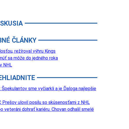
ISKUSIA
BNÉ ČLÁNKY
sťou, režíroval výhru Kings
núť sa môže do jedného roka
 v NHL
EHLIADNITE
Špekulantov sme vyčiarkli a je Ďaloga najlepšie
 Prešov ulovil posilu so skúsenosťami z NHL
o veteráni dohrať kariéru. Chovan odhalil smelé