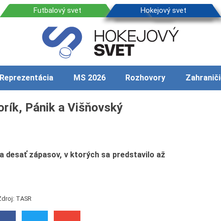
Reprezentácia
MS 2026
Rozhovory
Zahraniči
orík, Pánik a Višňovský
 desať zápasov, v ktorých sa predstavilo až
Zdroj: TASR