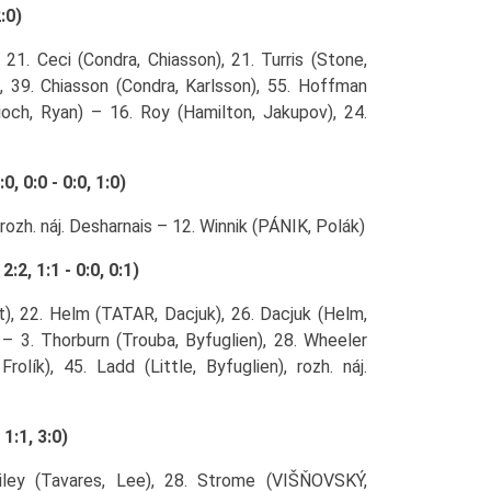
:0)
21. Ceci (Condra, Chiasson), 21. Turris (Stone,
), 39. Chiasson (Condra, Karlsson), 55. Hoffman
ioch, Ryan) – 16. Roy (Hamilton, Jakupov), 24.
 0:0 - 0:0, 1:0)
rozh. náj. Desharnais – 12. Winnik (PÁNIK, Polák)
2, 1:1 - 0:0, 0:1)
t), 22. Helm (TATAR, Dacjuk), 26. Dacjuk (Helm,
– 3. Thorburn (Trouba, Byfuglien), 28. Wheeler
rolík), 45. Ladd (Little, Byfuglien), rozh. náj.
:1, 3:0)
ailey (Tavares, Lee), 28. Strome (VIŠŇOVSKÝ,