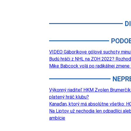
D
PODO
VIDEO Gáboríkove gólové suchoty minulo
Budú hráči z NHL na ZOH 2022? Rozhod
Mike Babcock volá po radikálnej zmene
NEPR
Výkonný riaditeľ HKM Zvolen Brumerčík: 
platený hráč klubu?
Kanaďan, ktorý má absolútne všetko: HC
Na Liptov už nechodia len odpadlíci aleb
ambície