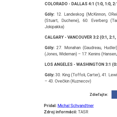
COLORADO - DALLAS 4:1 (1:0, 1:0, 2:
Góly:
12. Landeskog (McKinnon, OReilly
(Stuart, Duchene), 60. Everberg (T
Jokipakka)
CALGARY - VANCOUVER 3:2 (0:1, 2:1, 
Góly:
27. Monahan (Gaudreau, Hudler)
(Jones, Wideman) – 17. Kenins (Hansen, 
LOS ANGELES - WASHINGTON 3:1 (0:0,
Góly:
30. King (Toffoli, Carter), 41. Lew
– 43. Ovečkin (Kuznecov)
Zdieľajte:
Pridal:
Michal Schvandtner
Zdroj informácií:
TASR