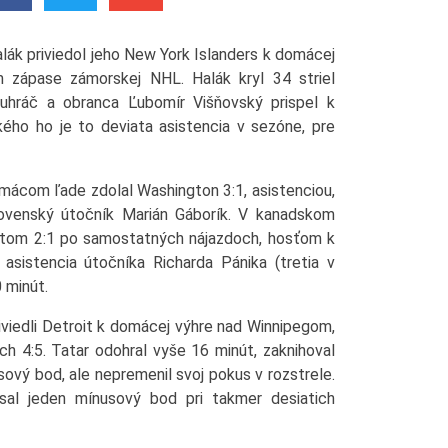
lák priviedol jeho New York Islanders k domácej
zápase zámorskej NHL. Halák kryl 34 striel
luhráč a obranca Ľubomír Višňovský prispel k
kého ho je to deviata asistencia v sezóne, pre
mácom ľade zdolal Washington 3:1, asistenciou,
slovenský útočník Marián Gáborík. V kanadskom
ntom 2:1 po samostatných nájazdoch, hosťom k
asistencia útočníka Richarda Pánika (tretia v
 minút.
viedli Detroit k domácej výhre nad Winnipegom,
ch 4:5. Tatar odohral vyše 16 minút, zaknihoval
usový bod, ale nepremenil svoj pokus v rozstrele.
sal jeden mínusový bod pri takmer desiatich