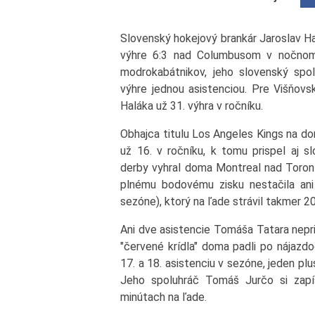
Slovenský hokejový brankár Jaroslav Ha
výhre 6:3 nad Columbusom v nočnom 
modrokabátnikov, jeho slovenský spo
výhre jednou asistenciou. Pre Višňovs
Haláka už 31. výhra v ročníku.
Obhajca titulu Los Angeles Kings na do
už 16. v ročníku, k tomu prispel aj 
derby vyhral doma Montreal nad Toro
plnému bodovému zisku nestačila ani 
sezóne), ktorý na ľade strávil takmer 20
Ani dve asistencie Tomáša Tatara nepri
"červené krídla" doma padli po nájazdo
17. a 18. asistenciu v sezóne, jeden pl
Jeho spoluhráč Tomáš Jurčo si zapí
minútach na ľade.