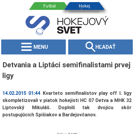
MENU
HĽADAŤ
Detvania a Liptáci semifinalistami prvej
ligy
14.02.2015 01:44
Kvarteto semifinalistov play off I. ligy
skompletizovali v piatok hokejisti HC 07 Detva a MHK 32
Liptovský Mikuláš. Doplnili tak dvojicu skôr
postupujúcich Spišiakov a Bardejovčanov.