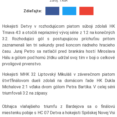
Zdroj: TASR
Zdieľajte:
Hokejisti Detvy v rozhodujúcom piatom súboji zdolali HK
Trnava 4:3 a otočili nepriaznivý vývoj série z 1:2 na konečných
3:2. Rozhodujúci gól s postupujúcou príchuťou pritom
zaznamenali len tri sekundy pred koncom riadneho hracieho
času. Juraj Petro sa natlačil pred brankára hostí Miroslava
Hálu a gólom pod hornú žŕdku udržal svoj tím v boji o celkové
prvoligové prvenstvo.
Hokejisti MHK 32 Liptovský Mikuláš v záverečnom piatom
štvrťfinálovom dueli zdolali na domácom ľade HK Dukla
Michalove 2:1 vďaka dvom gólom Petra Bartíka. V celej sérii
triumfovali 3:2 na zápasy.
Obhajca vlaňajšieho triumfu z Bardejova sa o finálovú
miestenku pobije s HC 07 Detva a hokejisti Spišskej Novej Vsi