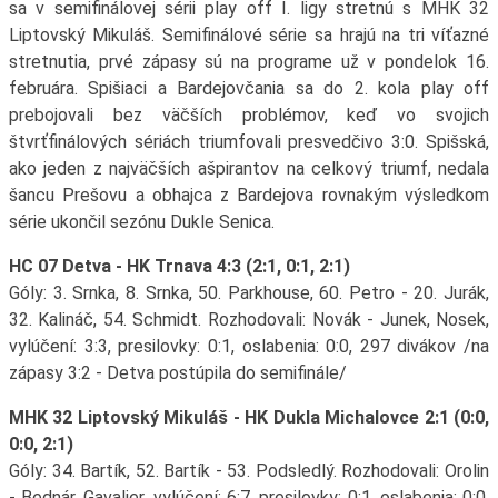
sa v semifinálovej sérii play off I. ligy stretnú s MHK 32
Liptovský Mikuláš. Semifinálové série sa hrajú na tri víťazné
stretnutia, prvé zápasy sú na programe už v pondelok 16.
februára. Spišiaci a Bardejovčania sa do 2. kola play off
prebojovali bez väčších problémov, keď vo svojich
štvrťfinálových sériách triumfovali presvedčivo 3:0. Spišská,
ako jeden z najväčších ašpirantov na celkový triumf, nedala
šancu Prešovu a obhajca z Bardejova rovnakým výsledkom
série ukončil sezónu Dukle Senica.
HC 07 Detva - HK Trnava 4:3 (2:1, 0:1, 2:1)
Góly: 3. Srnka, 8. Srnka, 50. Parkhouse, 60. Petro - 20. Jurák,
32. Kalináč, 54. Schmidt. Rozhodovali: Novák - Junek, Nosek,
vylúčení: 3:3, presilovky: 0:1, oslabenia: 0:0, 297 divákov /na
zápasy 3:2 - Detva postúpila do semifinále/
MHK 32 Liptovský Mikuláš - HK Dukla Michalovce 2:1 (0:0,
0:0, 2:1)
Góly: 34. Bartík, 52. Bartík - 53. Podsledlý. Rozhodovali: Orolin
- Bednár, Gavalier, vylúčení: 6:7, presilovky: 0:1, oslabenia: 0:0,