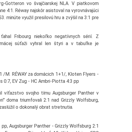
rg-Gotteron vo švajčiarskej NLA. V piatkovom
e 4:1. Réway najskôr asistoval na vyrovnávajúci
3. minúte využil presilovú hru a zvýšil na 3:1 pre
hal Fribourg niekoľko negatívnych sérií. Z
mácej súťaži vyhral len štyri a v tabuľke je
1 /M. RÉWAY za domácich 1+1/, Kloten Flyers -
s 0:7, EV Zug - HC Ambri-Piotta 4:3 pp
dil víťazstvo svojho tímu Augsburger Panther v
i" doma triumfovali 2:1 nad Grizzly Wolfsburg,
aslúžil o dokonalý obrat stretnutia.
 pp, Augsburger Panther - Grizzly Wolfsburg 2:1