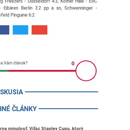
 Freezers - Düsseldorf 4:3, Kölner Haie - ERC
- Eibären Berlín 3:2 pp a sn, Schwenninger -
feld Pinguine 6:2
ISKUSIA
BNÉ ČLÁNKY
rna minulosť: Víťaz Stanley Cupu, ktorý