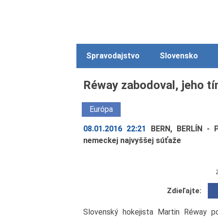
Spravodajstvo
Slovensko
Réway zabodoval, jeho tí
Európa
08.01.2016 22:21
BERN, BERLÍN - P
nemeckej najvyššej súťaže
Zdieľajte:
Slovenský hokejista Martin Réway p