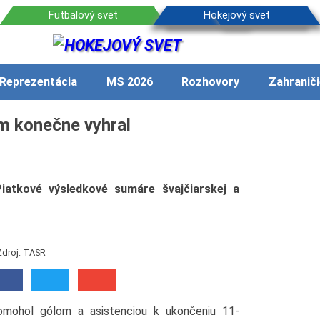
Reprezentácia
MS 2026
Rozhovory
Zahraniči
m konečne vyhral
iatkové výsledkové sumáre švajčiarskej a
Zdroj: TASR
omohol gólom a asistenciou k ukončeniu 11-