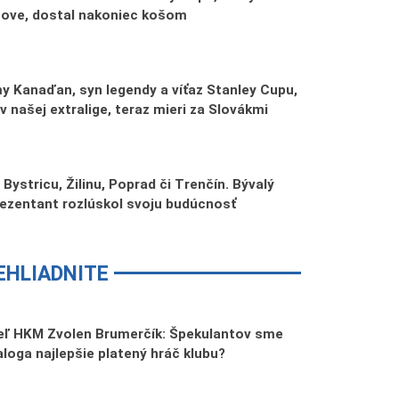
ptove, dostal nakoniec košom
y Kanaďan, syn legendy a víťaz Stanley Cupu,
 v našej extralige, teraz mieri za Slovákmi
Bystricu, Žilinu, Poprad či Trenčín. Bývalý
rezentant rozlúskol svoju budúcnosť
EHLIADNITE
teľ HKM Zvolen Brumerčík: Špekulantov sme
Ďaloga najlepšie platený hráč klubu?