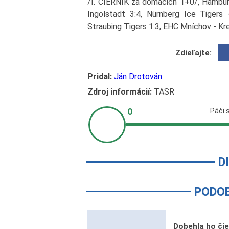
/I. ČIERNIK za domácich 1+0/, Hamburg
Ingolstadt 3:4, Nürnberg Ice Tigers 
Straubing Tigers 1:3, EHC Mníchov - Kre
Zdieľajte:
Pridal:
Ján Drotován
Zdroj informácií:
TASR
D
PODO
Dobehla ho čie