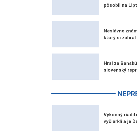
pôsobil na Li
Neslávne znám
ktorý si zahral
Hral za Banskú 
slovenský rep
NEPR
Výkonný riadi
vyčiarkli a je 