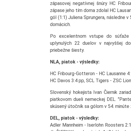
zápasovej negatívnej šnúry HC Fribou
zápase jeho tím doma zdolal HC Lausann
gól (1:1) Juliena Sprungera, následne v 5
domácich.
Po excelentnom vstupe do súťaže ťa
uplynulých 22 duelov v najvyššej do
priebežne šiesty.
NLA, piatok - výsledky:
HC Fribourg-Gotteron - HC Lausanne 4:
HC Davos 3:4 pp, SCL Tigers - ZSC Lion
Slovenský hokejista Ivan Čiernik zaria
piatkovom dueli nemeckej DEL. "Panter
skúsený útočník sa gólom v 54. minúte z
DEL, piatok - výsledky:
Adler Mannheim - Iserlohn Roosters 2:1