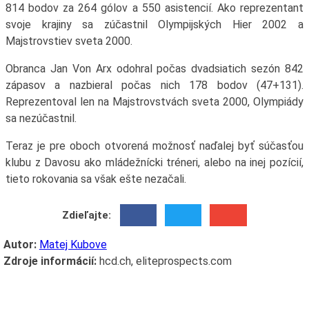
814 bodov za 264 gólov a 550 asistencií. Ako reprezentant
svoje krajiny sa zúčastnil Olympijských Hier 2002 a
Majstrovstiev sveta 2000.
Obranca Jan Von Arx odohral počas dvadsiatich sezón 842
zápasov a nazbieral počas nich 178 bodov (47+131).
Reprezentoval len na Majstrovstvách sveta 2000, Olympiády
sa nezúčastnil.
Teraz je pre oboch otvorená možnosť naďalej byť súčasťou
klubu z Davosu ako mládežnícki tréneri, alebo na inej pozícií,
tieto rokovania sa však ešte nezačali.
Zdieľajte:
Autor:
Matej Kubove
Zdroje informácií:
hcd.ch, eliteprospects.com