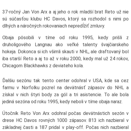
37-ročný Jan Von Arx a aj jeho o rok mladší brat Reto už nie
sú súčasťou klubu HC Davos, ktorý sa rozhodol s nimi po
dlhých a náročných rokovaniach nepredĺžiť zmluvy.
Obaja pôsobili v tíme od roku 1995, kedy prišli z
druholigového Langnau ako veľké talenty švajčiarskeho
hokeja. Dokonca si ich všimli skauti v NHL, ale draftovaný bol
iba starší Reto a aj to až v roku 2000, kedy mal už 24 rokov,
Chicagom Blackhawks z deviateho kola.
Ďalšiu sezónu tak tento center odohral v USA, kde sa cez
farmu v Norfolku pozrel na devätnásť zápasov do NHL a
získal v nich štyri body za gól a tri asistencie. To ale bola
jediná sezóna od roku 1995, kedy neboli v tíme obaja naraz.
Útočník Reto Von Arx odohral počas devätnástich sezón v
drese HC Davos rovných 1000 zápasov. 813 ich nazbieral v
základnej časti a 187 pridal v play-off. Počas nich nazbieral