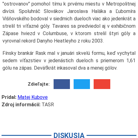
"ostrovanov" pomohol tímu k prvému miestu v Metropolitnej
divízii. Spoluhráč Slovákov Jaroslava Haláka a Ľubomíra
Višňovského bodoval v siedmich dueloch viac ako jedenkrát a
strelil tri víťazné góly. Tavares sa predviedol aj v exhibičnom
Zápase hviezd v Columbuse, v ktorom strelil štyri góly a
vyrovnal rekord Danyho Heatleyho z roku 2003.
Fínsky brankár Rask mal v januári skvelú formu, keď vychytal
sedem víťazstiev v jedenástich dueloch s priemerom 1,61
gólu na zápas. Deväťkrát inkasoval dva a menej gólov.
Zdieľajte:
Pridal:
Matej Kubove
Zdroj informácií:
TASR
DISKUSIA