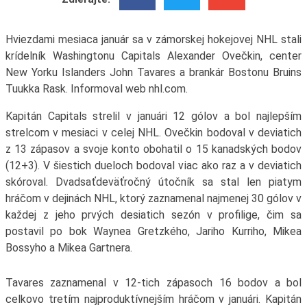
Hviezdami mesiaca január sa v zámorskej hokejovej NHL stali
krídelník Washingtonu Capitals Alexander Ovečkin, center
New Yorku Islanders John Tavares a brankár Bostonu Bruins
Tuukka Rask. Informoval web nhl.com.
Kapitán Capitals strelil v januári 12 gólov a bol najlepším
strelcom v mesiaci v celej NHL. Ovečkin bodoval v deviatich
z 13 zápasov a svoje konto obohatil o 15 kanadských bodov
(12+3). V šiestich dueloch bodoval viac ako raz a v deviatich
skóroval. Dvadsaťdeväťročný útočník sa stal len piatym
hráčom v dejinách NHL, ktorý zaznamenal najmenej 30 gólov v
každej z jeho prvých desiatich sezón v profilige, čim sa
postavil po bok Waynea Gretzkého, Jariho Kurriho, Mikea
Bossyho a Mikea Gartnera.
Tavares zaznamenal v 12-tich zápasoch 16 bodov a bol
celkovo tretím najproduktívnejším hráčom v januári. Kapitán