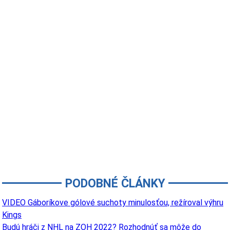
PODOBNÉ ČLÁNKY
VIDEO Gáboríkove gólové suchoty minulosťou, režíroval výhru
Kings
Budú hráči z NHL na ZOH 2022? Rozhodnúť sa môže do