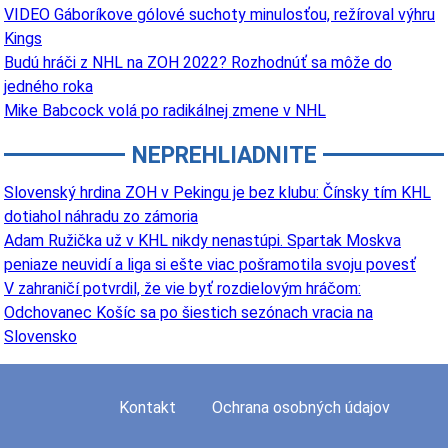
VIDEO Gáboríkove gólové suchoty minulosťou, režíroval výhru
Kings
Budú hráči z NHL na ZOH 2022? Rozhodnúť sa môže do
jedného roka
Mike Babcock volá po radikálnej zmene v NHL
NEPREHLIADNITE
Slovenský hrdina ZOH v Pekingu je bez klubu: Čínsky tím KHL
dotiahol náhradu zo zámoria
Adam Ružička už v KHL nikdy nenastúpi. Spartak Moskva
peniaze neuvidí a liga si ešte viac pošramotila svoju povesť
V zahraničí potvrdil, že vie byť rozdielovým hráčom:
Odchovanec Košíc sa po šiestich sezónach vracia na
Slovensko
Kontakt
Ochrana osobných údajov