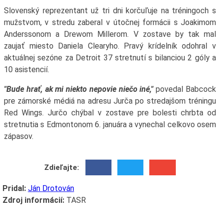
Slovenský reprezentant už tri dni korčuľuje na tréningoch s
mužstvom, v stredu zaberal v útočnej formácii s Joakimom
Anderssonom a Drewom Millerom. V zostave by tak mal
zaujať miesto Daniela Clearyho. Pravý krídelník odohral v
aktuálnej sezóne za Detroit 37 stretnutí s bilanciou 2 góly a
10 asistencií.
"Bude hrať, ak mi niekto nepovie niečo iné,"
povedal Babcock
pre zámorské médiá na adresu Jurča po stredajšom tréningu
Red Wings. Jurčo chýbal v zostave pre bolesti chrbta od
stretnutia s Edmontonom 6. januára a vynechal celkovo osem
zápasov.
Zdieľajte:
Pridal:
Ján Drotován
Zdroj informácií:
TASR