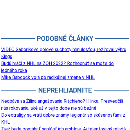
PODOBNÉ ČLÁNKY
VIDEO Gáboríkove gólové suchoty minulosťou, režíroval výhru
Kings
Budú hráči z NHL na ZOH 2022? Rozhodnúť sa môže do
jedného roka
Mike Babcock volá po radikálnej zmene v NHL
NEPREHLIADNITE
Neobáva sa Žilina angažovania Ritchieho? Hlinka: Presvedčili
nás rokovania, aké už v tejto dobe nie sú bežné
Do extraligy sa vráti dobre známy legionár so skúsenosťami z
KHL
Tiež bude pomáhať napĺňať ich ambície: Aj talentovaný mladík