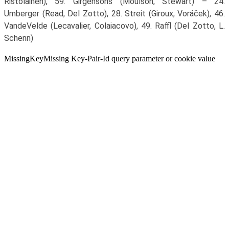
Ristolainen), 59. Girgensons (Moulson, Stewart) – 24.
Umberger (Read, Del Zotto), 28. Streit (Giroux, Voráček), 46.
VandeVelde (Lecavalier, Colaiacovo), 49. Raffl (Del Zotto, L.
Schenn)