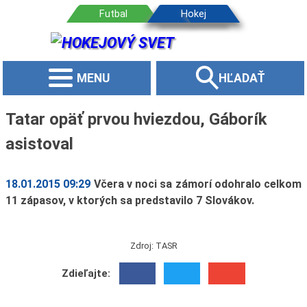
MENU
HĽADAŤ
Tatar opäť prvou hviezdou, Gáborík
asistoval
18.01.2015 09:29
Včera v noci sa zámorí odohralo celkom
11 zápasov, v ktorých sa predstavilo 7 Slovákov.
Zdroj: TASR
Zdieľajte: