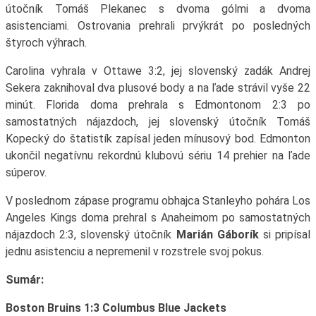
útočník Tomáš Plekanec s dvoma gólmi a dvoma
asistenciami. Ostrovania prehrali prvýkrát po posledných
štyroch výhrach.
Carolina vyhrala v Ottawe 3:2, jej slovenský zadák Andrej
Sekera zaknihoval dva plusové body a na ľade strávil vyše 22
minút. Florida doma prehrala s Edmontonom 2:3 po
samostatných nájazdoch, jej slovenský útočník Tomáš
Kopecký do štatistík zapísal jeden mínusový bod. Edmonton
ukončil negatívnu rekordnú klubovú sériu 14 prehier na ľade
súperov.
V poslednom zápase programu obhajca Stanleyho pohára Los
Angeles Kings doma prehral s Anaheimom po samostatných
nájazdoch 2:3, slovenský útočník
Marián Gáborík
si pripísal
jednu asistenciu a nepremenil v rozstrele svoj pokus.
Sumár:
Boston Bruins 1:3 Columbus Blue Jackets