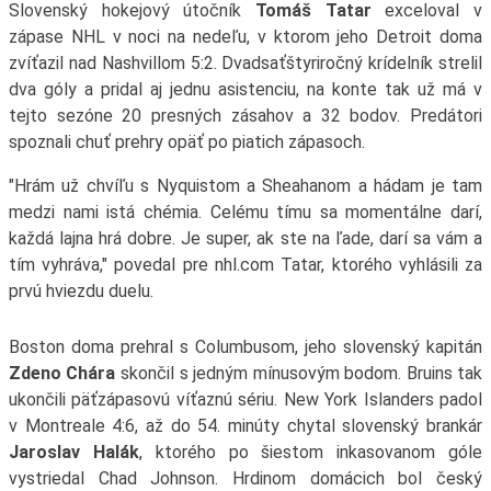
Slovenský hokejový útočník
Tomáš Tatar
exceloval v
zápase NHL v noci na nedeľu, v ktorom jeho Detroit doma
zvíťazil nad Nashvillom 5:2. Dvadsaťštyriročný krídelník strelil
dva góly a pridal aj jednu asistenciu, na konte tak už má v
tejto sezóne 20 presných zásahov a 32 bodov. Predátori
spoznali chuť prehry opäť po piatich zápasoch.
"Hrám už chvíľu s Nyquistom a Sheahanom a hádam je tam
medzi nami istá chémia. Celému tímu sa momentálne darí,
každá lajna hrá dobre. Je super, ak ste na ľade, darí sa vám a
tím vyhráva," povedal pre nhl.com Tatar, ktorého vyhlásili za
prvú hviezdu duelu.
Boston doma prehral s Columbusom, jeho slovenský kapitán
Zdeno Chára
skončil s jedným mínusovým bodom. Bruins tak
ukončili päťzápasovú víťaznú sériu. New York Islanders padol
v Montreale 4:6, až do 54. minúty chytal slovenský brankár
Jaroslav Halák
, ktorého po šiestom inkasovanom góle
vystriedal Chad Johnson. Hrdinom domácich bol český