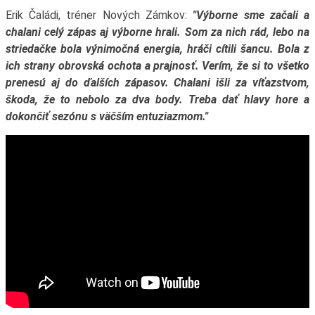
Erik Čaládi, tréner Nových Zámkov:
"Výborne sme začali a
chalani celý zápas aj výborne hrali. Som za nich rád, lebo na
striedačke bola výnimočná energia, hráči cítili šancu. Bola z
ich strany obrovská ochota a prajnosť. Verím, že si to všetko
prenesú aj do ďalších zápasov. Chalani išli za víťazstvom,
škoda, že to nebolo za dva body. Treba dať hlavy hore a
dokončiť sezónu s väčším entuziazmom."