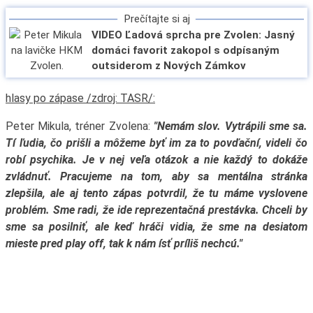
Prečítajte si aj
VIDEO Ľadová sprcha pre Zvolen: Jasný
domáci favorit zakopol s odpísaným
outsiderom z Nových Zámkov
hlasy po zápase /zdroj: TASR/:
Peter Mikula, tréner Zvolena:
"Nemám slov. Vytrápili sme sa.
Tí ľudia, čo prišli a môžeme byť im za to povďační, videli čo
robí psychika. Je v nej veľa otázok a nie každý to dokáže
zvládnuť. Pracujeme na tom, aby sa mentálna stránka
zlepšila, ale aj tento zápas potvrdil, že tu máme vyslovene
problém. Sme radi, že ide reprezentačná prestávka. Chceli by
sme sa posilniť, ale keď hráči vidia, že sme na desiat
om
mieste pred play off, tak k nám ísť príliš nechcú."