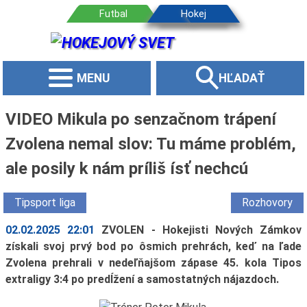
MENU
HĽADAŤ
VIDEO Mikula po senzačnom trápení
Zvolena nemal slov: Tu máme problém,
ale posily k nám príliš ísť nechcú
Tipsport liga
Rozhovory
02.02.2025 22:01
ZVOLEN - Hokejisti Nových Zámkov
získali svoj prvý bod po ôsmich prehrách, keď na ľade
Zvolena prehrali v nedeľňajšom zápase 45. kola Tipos
extraligy 3:4 po predĺžení a samostatných nájazdoch.