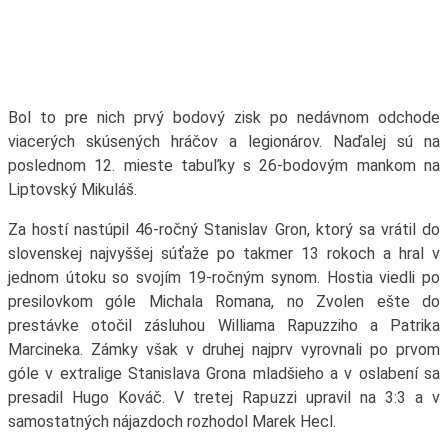
Bol to pre nich prvý bodový zisk po nedávnom odchode
viacerých skúsených hráčov a legionárov. Naďalej sú na
poslednom 12. mieste tabuľky s 26-bodovým mankom na
Liptovský Mikuláš.
Za hostí nastúpil 46-ročný Stanislav Gron, ktorý sa vrátil do
slovenskej najvyššej súťaže po takmer 13 rokoch a hral v
jednom útoku so svojím 19-ročným synom. Hostia viedli po
presilovkom góle Michala Romana, no Zvolen ešte do
prestávke otočil zásluhou Williama Rapuzziho a Patrika
Marcineka. Zámky však v druhej najprv vyrovnali po prvom
góle v extralige Stanislava Grona mladšieho a v oslabení sa
presadil Hugo Kováč. V tretej Rapuzzi upravil na 3:3 a v
samostatných nájazdoch rozhodol Marek Hecl.