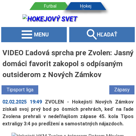
MENU
HĽADAŤ
VIDEO Ľadová sprcha pre Zvolen: Jasný
domáci favorit zakopol s odpísaným
outsiderom z Nových Zámkov
Tipsport liga
Zápasy
02.02.2025 19:49
ZVOLEN - Hokejisti Nových Zámkov
získali svoj prvý bod po ôsmich prehrách, keď na ľade
Zvolena prehrali v nedeľňajšom zápase 45. kola Tipos
extraligy 3:4 po predĺžení a samostatných nájazdoch.