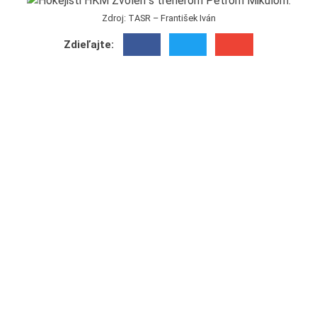
Zdroj: TASR – František Iván
Zdieľajte: