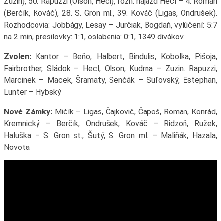
Zuzin), 50. Rapuzzi (Olson, Hecl), rozh. nájazd Hecl – 4. Roman
(Berčík, Kováč), 28. S. Gron ml., 39. Kováč (Ligas, Ondrušek).
Rozhodcovia: Jobbágy, Lesay – Jurčiak, Bogdaň, vylúčení: 5:7
na 2 min, presilovky: 1:1, oslabenia: 0:1, 1349 divákov.
Zvolen:
Kantor – Beňo, Halbert, Bindulis, Kobolka, Pišoja,
Fairbrother, Sládok – Hecl, Olson, Kudrna – Zuzin, Rapuzzi,
Marcinek – Macek, Šramaty, Senčák – Suľovský, Estephan,
Lunter – Hybský
Nové Zámky:
Mičík – Ligas, Čajkovič, Čapoš, Roman, Konrád,
Kremnický – Berčík, Ondrušek, Kováč – Ridzoň, Ružek,
Haluška – S. Gron st., Šutý, S. Gron ml. – Maliňák, Hazala,
Novota