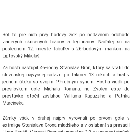
Bol to pre nich prvý bodový zisk po nedávnom odchode
viacerých skúsených hráčov a legionárov. Naďalej sú na
poslednom 12. mieste tabuľky s 26-bodovým mankom na
Liptovský Mikuláš.
Za hostí nastúpil 46-ročný Stanislav Gron, ktorý sa vrátil do
slovenskej najvyššej súťaže po takmer 13 rokoch a hral v
jednom útoku so svojím 19-ročným synom. Hostia viedli po
presilovkom góle Michala Romana, no Zvolen ešte do
prestávke otočil zásluhou Williama Rapuzziho a Patrika
Marcineka.
Zámky však v druhej najprv vyrovnali po prvom góle v
extralige Stanislava Grona mladšieho a v oslabení sa presadil