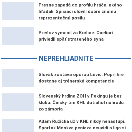
Presne zapadá do profilu hráča, akého
hľadali: Spišiaci ulovili dobre známu
reprezentačnú posilu
Prešov vymenil za Košice: Oceliari
priviedli späť strateného syna
NEPREHLIADNITE
Slovák zostáva oporou Levíc. Popri hre
dostane aj trénerské kompetencie
Slovenský hrdina ZOH v Pekingu je bez
klubu: Čínsky tím KHL dotiahol náhradu
zo zámoria
Adam Ružička už v KHL nikdy nenastúpi.
Spartak Moskva peniaze neuvidí a liga si