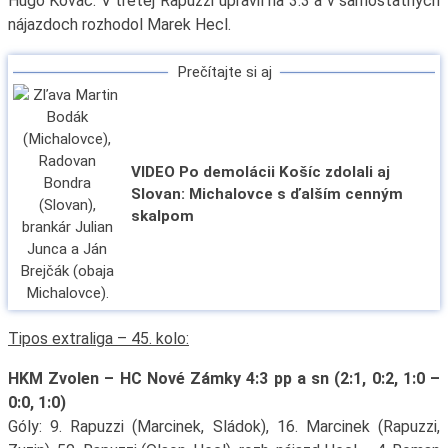
Hugo Kováč. V tretej Rapuzzi upravil na 3:3 a v samostatných
nájazdoch rozhodol Marek Hecl.
Prečítajte si aj
VIDEO Po demolácii Košíc zdolali aj
Slovan: Michalovce s ďalším cenným
skalpom
Tipos extraliga – 45. kolo:
HKM Zvolen – HC Nové Zámky 4:3 pp a sn (2:1, 0:2, 1:0 –
0:0, 1:0)
Góly: 9. Rapuzzi (Marcinek, Sládok), 16. Marcinek (Rapuzzi,