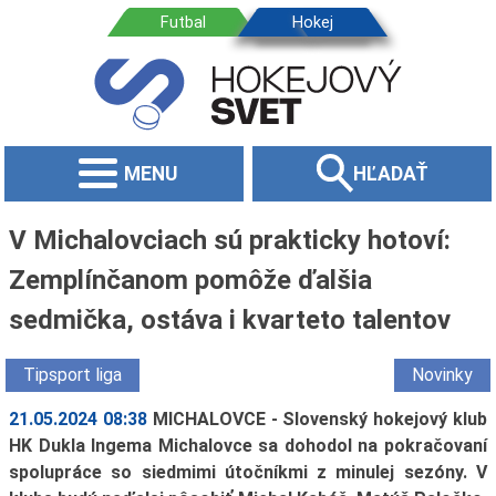
MENU
HĽADAŤ
V Michalovciach sú prakticky hotoví:
Zemplínčanom pomôže ďalšia
sedmička, ostáva i kvarteto talentov
Tipsport liga
Novinky
21.05.2024 08:38
MICHALOVCE - Slovenský hokejový klub
HK Dukla Ingema Michalovce sa dohodol na pokračovaní
spolupráce so siedmimi útočníkmi z minulej sezóny. V