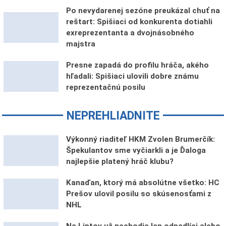
Po nevydarenej sezóne preukázal chuť na
reštart: Spišiaci od konkurenta dotiahli
exreprezentanta a dvojnásobného
majstra
Presne zapadá do profilu hráča, akého
hľadali: Spišiaci ulovili dobre známu
reprezentačnú posilu
NEPREHLIADNITE
Výkonný riaditeľ HKM Zvolen Brumerčík:
Špekulantov sme vyčiarkli a je Ďaloga
najlepšie platený hráč klubu?
Kanaďan, ktorý má absolútne všetko: HC
Prešov ulovil posilu so skúsenosťami z
NHL