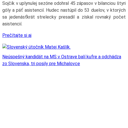
Sojčík v uplynulej sezóne odohral 45 zápasov v bilanciou štyri
góly a päť asistencií. Hudec nastúpil do 53 duelov, v ktorých
sa jedenásťkrát strelecky presadil a získal rovnaký počet
asistencií.
Prečítajte si aj
Neúspešný kandidát na MS v Ostrave balí kufre a odchádza
zo Slovenska, tri posily pre Michalovce