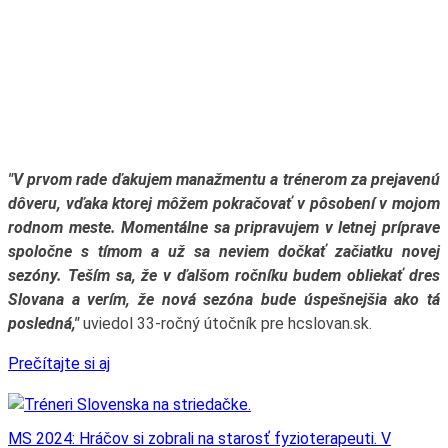
"V prvom rade ďakujem manažmentu a trénerom za prejavenú
dôveru, vďaka ktorej môžem pokračovať v pôsobení v mojom
rodnom meste. Momentálne sa pripravujem v letnej príprave
spoločne s tímom a už sa neviem dočkať začiatku novej
sezóny. Teším sa, že v ďalšom ročníku budem obliekať dres
Slovana a verím, že nová sezóna bude úspešnejšia ako tá
posledná,"
uviedol 33-ročný útočník pre hcslovan.sk.
Prečítajte si aj
MS 2024: Hráčov si zobrali na starosť fyzioterapeuti. V