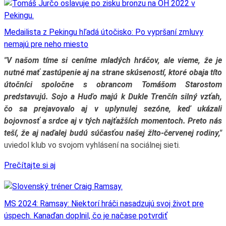
Medailista z Pekingu hľadá útočisko: Po vypršaní zmluvy
nemajú pre neho miesto
"V našom tíme si ceníme mladých hráčov, ale vieme, že je
nutné mať zastúpenie aj na strane skúseností, ktoré obaja títo
útočníci spoločne s obrancom Tomášom Starostom
predstavujú. Sojo a Huďo majú k Dukle Trenčín silný vzťah,
čo sa prejavovalo aj v uplynulej sezóne, keď ukázali
bojovnosť a srdce aj v tých najťažších momentoch. Preto nás
teší, že aj naďalej budú súčasťou našej žlto-červenej rodiny,"
uviedol klub vo svojom vyhlásení na sociálnej sieti.
Prečítajte si aj
MS 2024: Ramsay: Niektorí hráči nasadzujú svoj život pre
úspech. Kanaďan doplnil, čo je načase potvrdiť