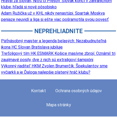
Hrával za Slovan, Nitru či Prešov. Slovák končí v zahraničnom
klube, hľadá si nové pôsobisko
Adam Ružička už v KHL nikdy nenastúpi. Spartak Moskva
peniaze neuvidí a liga si ešte viac pošramotila svoju povesť
NEPREHLIADNITE
Päťnásobný majster a legenda belasých: Nezabudnuteľná
ikona HC Slovan Bratislava jubiluje
Treťoligový tím HK ESMARK Košice masívne zbrojí. Oznámil tri
zaujímavé posily, dve z nich sú extraligoví šampióni
Výkonný riaditeľ HKM Zvolen Brumerčík: Špekulantov sme
vyčiarkli a je Ďaloga najlepšie platený hráč klubu?
Kontakt
Ochrana osobných údajov
Mapa stránky