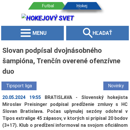
MENU
HĽADAŤ
Slovan podpísal dvojnásobného
šampióna, Trenčín overené ofenzívne
duo
Tipsport liga
Novinky
20.05.2024 19:55
BRATISLAVA - Slovenský hokejista
Miroslav Preisinger podpísal predĺženie zmluvy s HC
Slovan Bratislava. Počas uplynulej sezóny odohral v
Tipos extralige 45 zápasov, v ktorých si pripísal 20 bodov
(3+17). Klub o predĺžení informoval na svojom oficiálnom