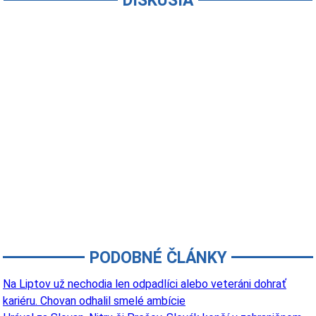
DISKUSIA
PODOBNÉ ČLÁNKY
Na Liptov už nechodia len odpadlíci alebo veteráni dohrať
kariéru. Chovan odhalil smelé ambície