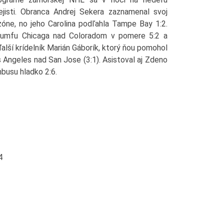
ejisti. Obranca Andrej Sekera zaznamenal svoj
zóne, no jeho Carolina podľahla Tampe Bay 1:2.
triumfu Chicaga nad Coloradom v pomere 5:2 a
 ďalší krídelník Marián Gáborík, ktorý ňou pomohol
 Angeles nad San Jose (3:1). Asistoval aj Zdeno
busu hladko 2:6.
4