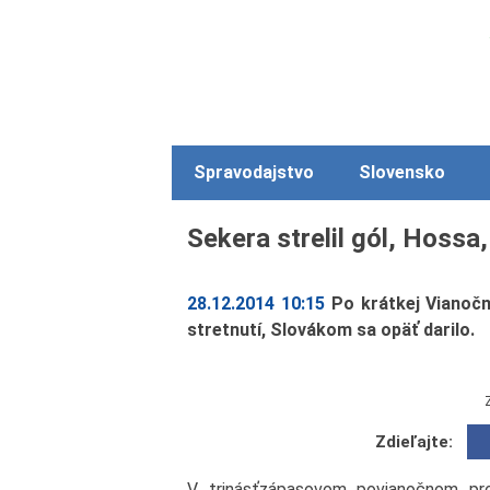
Spravodajstvo
Slovensko
Sekera strelil gól, Hossa
28.12.2014 10:15
Po krátkej Vianočn
stretnutí, Slovákom sa opäť darilo.
Zdieľajte:
V trinásťzápasovom povianočnom pr