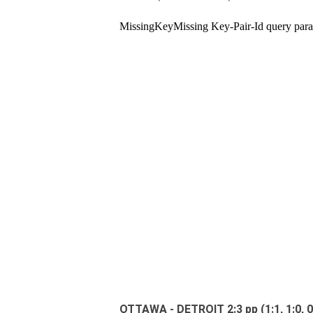
OTTAWA - DETROIT 2:3 pp (1:1, 1:0, 0: