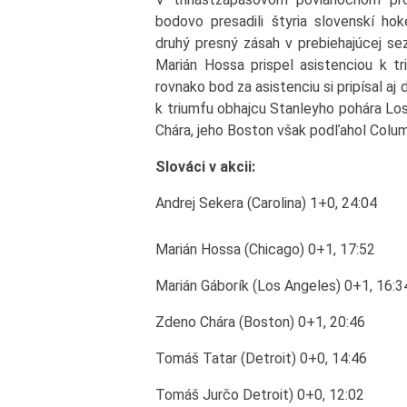
bodovo presadili štyria slovenskí hok
druhý presný zásah v prebiehajúcej se
Marián Hossa prispel asistenciou k 
rovnako bod za asistenciu si pripísal aj
k triumfu obhajcu Stanleyho pohára Los
Chára, jeho Boston však podľahol Colum
Slováci v akcii:
Andrej Sekera (Carolina) 1+0, 24:04
Marián Hossa (Chicago) 0+1, 17:52
Marián Gáborík (Los Angeles) 0+1, 16:3
Zdeno Chára (Boston) 0+1, 20:46
Tomáš Tatar (Detroit) 0+0, 14:46
Tomáš Jurčo Detroit) 0+0, 12:02