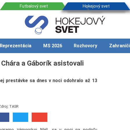
Reprezentácia
MS 2026
Rozhovory
Zahraniči
, Chára a Gáborík asistovali
ej prestávke sa dnes v noci odohralo až 13
Zdroj: TASR
ograme zámorskej NHL sa v noci na nedeľu