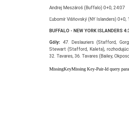
Andrej Meszároš (Buffalo) 0+0, 24:07
Ľubomír Višňovský (NY Islanders) 0+0, 
BUFFALO - NEW YORK ISLANDERS 4:3 sn 
Góly:
47. Deslauriers (Stafford, Gorge
Stewart (Stafford, Kaleta), rozhodujúc
32. Tavares, 36. Tavares (Bailey, Okpos