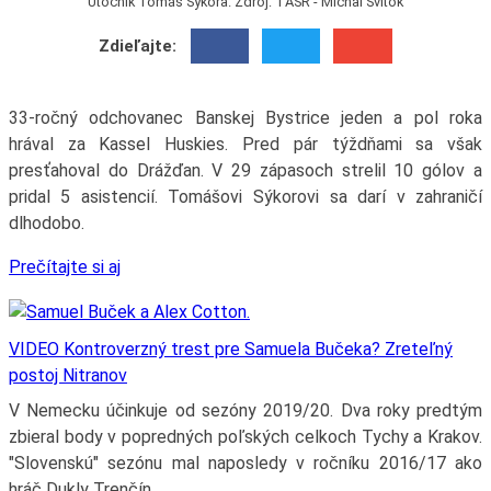
Útočník Tomáš Sýkora. Zdroj: TASR - Michal Svítok
Zdieľajte:
33-ročný odchovanec Banskej Bystrice jeden a pol roka
hrával za Kassel Huskies. Pred pár týždňami sa však
presťahoval do Drážďan. V 29 zápasoch strelil 10 gólov a
pridal 5 asistencií. Tomášovi Sýkorovi sa darí v zahraničí
dlhodobo.
Prečítajte si aj
VIDEO Kontroverzný trest pre Samuela Bučeka? Zreteľný
postoj Nitranov
V Nemecku účinkuje od sezóny 2019/20. Dva roky predtým
zbieral body v popredných poľských celkoch Tychy a Krakov.
"Slovenskú" sezónu mal naposledy v ročníku 2016/17 ako
hráč Dukly Trenčín.