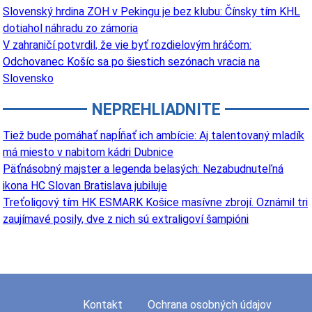
Slovenský hrdina ZOH v Pekingu je bez klubu: Čínsky tím KHL
dotiahol náhradu zo zámoria
V zahraničí potvrdil, že vie byť rozdielovým hráčom:
Odchovanec Košíc sa po šiestich sezónach vracia na
Slovensko
NEPREHLIADNITE
Tiež bude pomáhať napĺňať ich ambície: Aj talentovaný mladík
má miesto v nabitom kádri Dubnice
Päťnásobný majster a legenda belasých: Nezabudnuteľná
ikona HC Slovan Bratislava jubiluje
Treťoligový tím HK ESMARK Košice masívne zbrojí. Oznámil tri
zaujímavé posily, dve z nich sú extraligoví šampióni
Kontakt
Ochrana osobných údajov