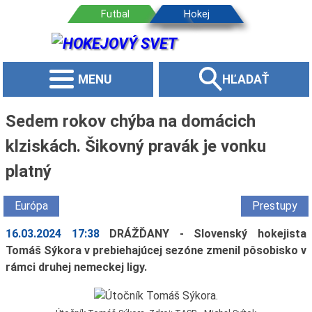
MENU
HĽADAŤ
Sedem rokov chýba na domácich
klziskách. Šikovný pravák je vonku
platný
Európa
Prestupy
16.03.2024 17:38
DRÁŽĎANY - Slovenský hokejista
Tomáš Sýkora v prebiehajúcej sezóne zmenil pôsobisko v
rámci druhej nemeckej ligy.