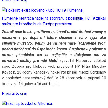
Prečítajte si aj
Humenné nestráca nádej na záchranu a posilňuje. HC 19 získal
muža, pre ktorého bude Európa premiérou
Zobrali sme to ako pozitívnu možnosť urobiť drobné zmeny v
mužstve a po doplnení kádra chceme z toho vyjsť ako
silnejšie mužstvo. Verím, že sa nám naše “rozrobené veci”
podarí dotiahnuť do úspešného konca. Stephenovi prajeme v
novom pôsobisku len to najlepšie a ďakujeme mu za
odvedené služby pre náš klub,"
vysvetlil Harperov odchod
spod Zobora pre klubový web prezident HK Nitra Miroslav
Kováčik. 28-ročný kanadský hokejista prišiel medzi Corgoňov
v posledný septembrový deň. V 28 zápasoch si pripísal 30
bodov za 14 gólov a 16 asistencií.
Prečítajte si aj