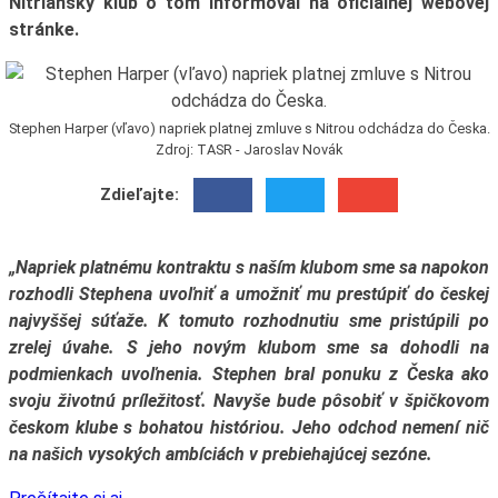
Nitriansky klub o tom informoval na oficiálnej webovej
stránke.
Stephen Harper (vľavo) napriek platnej zmluve s Nitrou odchádza do Česka.
Zdroj: TASR - Jaroslav Novák
Zdieľajte:
„Napriek platnému kontraktu s naším klubom sme sa napokon
rozhodli Stephena uvoľniť a umožniť mu prestúpiť do českej
najvyššej súťaže. K tomuto rozhodnutiu sme pristúpili po
zrelej úvahe. S jeho novým klubom sme sa dohodli na
podmienkach uvoľnenia. Stephen bral ponuku z Česka ako
svoju životnú príležitosť. Navyše bude pôsobiť v špičkovom
českom klube s bohatou históriou. Jeho odchod nemení nič
na našich vysokých ambíciách v prebiehajúcej sezóne.