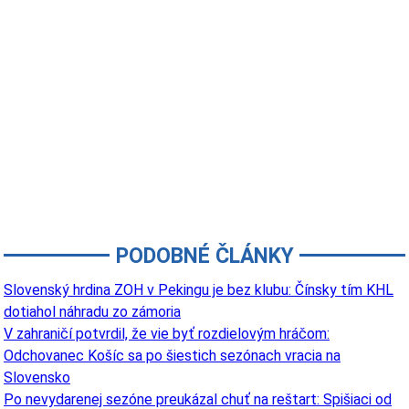
PODOBNÉ ČLÁNKY
Slovenský hrdina ZOH v Pekingu je bez klubu: Čínsky tím KHL
dotiahol náhradu zo zámoria
V zahraničí potvrdil, že vie byť rozdielovým hráčom:
Odchovanec Košíc sa po šiestich sezónach vracia na
Slovensko
Po nevydarenej sezóne preukázal chuť na reštart: Spišiaci od