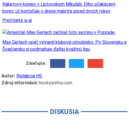
Raketový koniec v Liptovskom Mikuláši. Dlho očakávaný
borec už korčuľuje v drese majstra spred dvoch rokov
Prečítajte si aj
Max Gerlach opäť vymenil klubové pôsobisko. Po Slovensku a
Švajčiarsku si podmaňuje ďalšiu kvalitnú ligu
Zdieľajte:
Autor:
Redakcia HS
Zdroj informácií:
hockeynitra.com
DISKUSIA