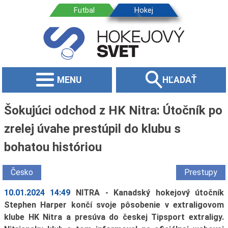
MENU
HĽADAŤ
Šokujúci odchod z HK Nitra: Útočník po
zrelej úvahe prestúpil do klubu s
bohatou históriou
Česko
Prestupy
10.01.2024 14:49
NITRA - Kanadský hokejový útočník
Stephen Harper končí svoje pôsobenie v extraligovom
klube HK Nitra a presúva do českej Tipsport extraligy.