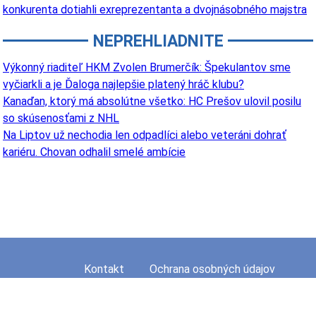
konkurenta dotiahli exreprezentanta a dvojnásobného majstra
NEPREHLIADNITE
Výkonný riaditeľ HKM Zvolen Brumerčík: Špekulantov sme
vyčiarkli a je Ďaloga najlepšie platený hráč klubu?
Kanaďan, ktorý má absolútne všetko: HC Prešov ulovil posilu
so skúsenosťami z NHL
Na Liptov už nechodia len odpadlíci alebo veteráni dohrať
kariéru. Chovan odhalil smelé ambície
Kontakt
Ochrana osobných údajov
Mapa stránky