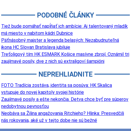
PODOBNÉ ČLÁNKY
Tiež bude pomáhať napĺňať ich ambície: Aj talentovaný mladík
má miesto v nabitom kádri Dubnice
Päťnásobný majster a legenda belasých: Nezabudnuteľná
ikona HC Slovan Bratislava jubiluje
Treťoligový tím HK ESMARK Košice masívne zbrojí. Oznámil tri
zaujímavé posily, dve z nich sú extraligoví šampióni
NEPREHLIADNITE
FOTO Tradícia zostáva, identita sa posúva: HK Skalica
vstupuje do novej kapitoly svojej histórie
Zaujímavé posily a ešte nekončia. Detva chce byť pre súperov
nedobytnou pevnosťou
Neobáva sa Žilina angažovania Ritchieho? Hlinka: Presvedčili
nás rokovania, aké už v tejto dobe nie sú bežné