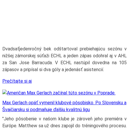
Dvadsaťjedenročný bek odštartoval prebiehajúcu sezónu v
nižšej zámorskej súťaži ECHL a jeden zápas odohral aj v AHL
za San Jose Barracuda. V ECHL nastúpil dovedna na 105
zápasov a pripísal si dva góly a jedenásť asistencií.
Prečítajte si aj
Max Gerlach opäť vymenil klubové pôsobisko. Po Slovensku a
Švajčiarsku si podmaňuje ďalšiu kvalitnú ligu
"Jeho pôsobenie v našom klube je zároveň jeho premiéra v
Európe. Matthew sa už dnes zapojil do tréningového procesu.