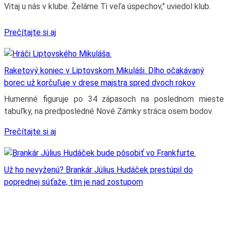
Vitaj u nás v klube. Želáme Ti veľa úspechov," uviedol klub.
Prečítajte si aj
Raketový koniec v Liptovskom Mikuláši. Dlho očakávaný
borec už korčuľuje v drese majstra spred dvoch rokov
Humenné figuruje po 34 zápasoch na poslednom mieste
tabuľky, na predposledné Nové Zámky stráca osem bodov.
Prečítajte si aj
Už ho nevyženú? Brankár Július Hudáček prestúpil do
poprednej súťaže, tím je nad zostupom