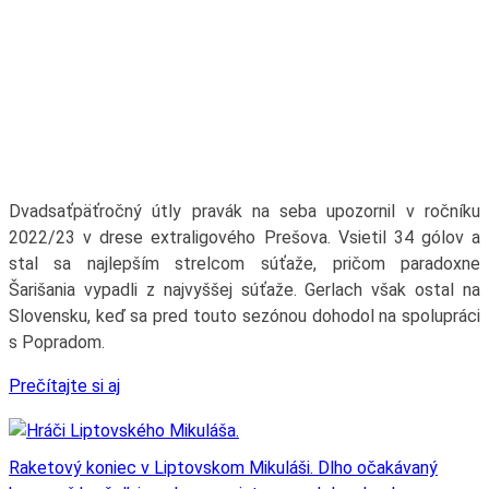
Dvadsaťpäťročný útly pravák na seba upozornil v ročníku
2022/23 v drese extraligového Prešova. Vsietil 34 gólov a
stal sa najlepším strelcom súťaže, pričom paradoxne
Šarišania vypadli z najvyššej súťaže. Gerlach však ostal na
Slovensku, keď sa pred touto sezónou dohodol na spolupráci
s Popradom.
Prečítajte si aj
Raketový koniec v Liptovskom Mikuláši. Dlho očakávaný