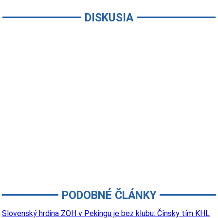
DISKUSIA
PODOBNÉ ČLÁNKY
Slovenský hrdina ZOH v Pekingu je bez klubu: Čínsky tím KHL