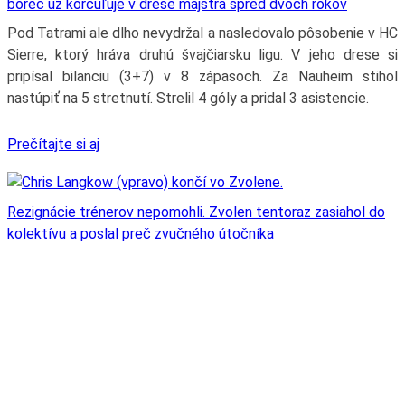
borec už korčuľuje v drese majstra spred dvoch rokov
Pod Tatrami ale dlho nevydržal a nasledovalo pôsobenie v HC
Sierre, ktorý hráva druhú švajčiarsku ligu. V jeho drese si
pripísal bilanciu (3+7) v 8 zápasoch. Za Nauheim stihol
nastúpiť na 5 stretnutí. Strelil 4 góly a pridal 3 asistencie.
Prečítajte si aj
Rezignácie trénerov nepomohli. Zvolen tentoraz zasiahol do
kolektívu a poslal preč zvučného útočníka