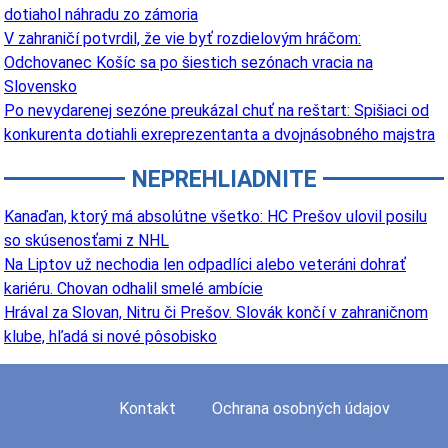
dotiahol náhradu zo zámoria
V zahraničí potvrdil, že vie byť rozdielovým hráčom:
Odchovanec Košíc sa po šiestich sezónach vracia na
Slovensko
Po nevydarenej sezóne preukázal chuť na reštart: Spišiaci od
konkurenta dotiahli exreprezentanta a dvojnásobného majstra
NEPREHLIADNITE
Kanaďan, ktorý má absolútne všetko: HC Prešov ulovil posilu
so skúsenosťami z NHL
Na Liptov už nechodia len odpadlíci alebo veteráni dohrať
kariéru. Chovan odhalil smelé ambície
Hrával za Slovan, Nitru či Prešov. Slovák končí v zahraničnom
klube, hľadá si nové pôsobisko
Kontakt
Ochrana osobných údajov