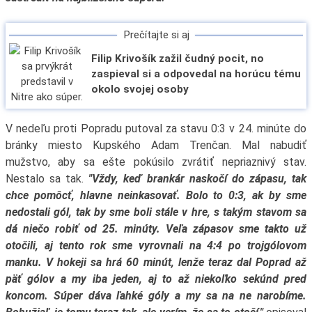
Prečítajte si aj
Filip Krivošík zažil čudný pocit, no
zaspieval si a odpovedal na horúcu tému
okolo svojej osoby
V nedeľu proti Popradu putoval za stavu 0:3 v 24. minúte do
bránky miesto Kupského Adam Trenčan. Mal nabudiť
mužstvo, aby sa ešte pokúsilo zvrátiť nepriaznivý stav.
Nestalo sa tak.
"Vždy, keď brankár naskočí do zápasu, tak
chce pomôcť, hlavne neinkasovať. Bolo to 0:3, ak by sme
nedostali gól, tak by sme boli stále v hre, s takým stavom sa
dá niečo robiť od 25. minúty. Veľa zápasov sme takto už
otočili, aj tento rok sme vyrovnali na 4:4 po trojgólovom
manku. V hokeji sa hrá 60 minút, lenže teraz dal Poprad až
päť gólov a my iba jeden, aj to až niekoľko sekúnd pred
koncom. Súper dáva ľahké góly a my sa na ne narobíme.