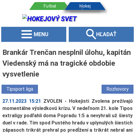
MENU
HĽADAŤ
Brankár Trenčan nesplnil úlohu, kapitán
Viedenský má na tragické obdobie
vysvetlenie
Tipsport liga
Rozhovory
27.11.2023 15:21
ZVOLEN - Hokejisti Zvolena prežívajú
momentálne výsledkovú krízu. V nedeľnom 21. kole Tipos
extraligy podľahli doma Popradu 1:5 a nevyhrali už šiesty
duel v rade. Tím spod Pustého hradu v uplynulých šiestich
zápasoch trikrát prehral po predĺžení a trikrát nebral ani