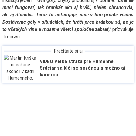
inkasujú jeden – dva góly, chyby pribudnú aj v obrane.
"Chémia
musí fungovať, tak brankár ako aj hráči, nielen obrancovia,
ale aj útočníci. Teraz to nefunguje, sme v tom proste všetci.
Dostávame góly v situáciách, že hráči pred bránkou sú, no je
to všetkých vina a musíme všetci spoločne zabrať,"
prízvukuje
Trenčan.
Prečítajte si aj
VIDEO Veľká strata pre Humenné.
Srdciar sa lúči so sezónou a možno aj
kariérou