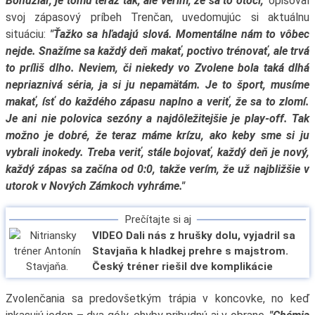
Bohužiaľ, je tomu teraz tak, ale verím, že sa to otočí,"
opisoval
svoj zápasový príbeh Trenčan, uvedomujúc si aktuálnu
situáciu:
"Ťažko sa hľadajú slová. Momentálne nám to vôbec
nejde. Snažíme sa každý deň makať, poctivo trénovať, ale trvá
to príliš dlho. Neviem, či niekedy vo Zvolene bola taká dlhá
nepriaznivá séria, ja si ju nepamätám. Je to šport, musíme
makať, ísť do každého zápasu naplno a veriť, že sa to zlomí.
Je ani nie polovica sezóny a najdôležitejšie je play-off. Tak
možno je dobré, že teraz máme krízu, ako keby sme si ju
vybrali inokedy. Treba veriť, stále bojovať, každý deň je nový,
každý zápas sa začína od 0:0, takže verím, že už najbližšie v
utorok v Nových Zámkoch vyhráme."
Prečítajte si aj
VIDEO Dali nás z hrušky dolu, vyjadril sa
Stavjaňa k hladkej prehre s majstrom.
Český tréner riešil dve komplikácie
Zvolenčania sa predovšetkým trápia v koncovke, no keď