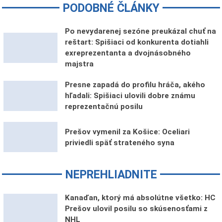
PODOBNÉ ČLÁNKY
Po nevydarenej sezóne preukázal chuť na
reštart: Spišiaci od konkurenta dotiahli
exreprezentanta a dvojnásobného
majstra
Presne zapadá do profilu hráča, akého
hľadali: Spišiaci ulovili dobre známu
reprezentačnú posilu
Prešov vymenil za Košice: Oceliari
priviedli späť strateného syna
NEPREHLIADNITE
Kanaďan, ktorý má absolútne všetko: HC
Prešov ulovil posilu so skúsenosťami z
NHL