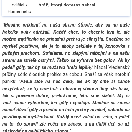
hráč, ktorý doteraz nehral
"Musíme prikloniť na našu stranu šťastie, aby sa na naše
hokejky puky odrážali. Každý chce, to chcenie tam je, ale
možno myšlienka na prípadnú prehru je silnejšia. Snažíme sa
myslieť pozitívne, ale je to akoby zakliate v tej koncovke s
pušným prachom. Strieľame, no slepými nábojmi a na našu
stranu sa strieľa ostrými. Ťažko sa vyhráva bez gólov. Ak by
padali góly, tak by sa mužstvu hralo lepšie,"
hľadal Viedenský
príčiny série šiestich prehier za sebou. Snaží sa však nerobiť
paniku:
"Padla síce na nás deka, ale ak by sme si šance
nevytvárali, že by sme boli v obrannej stene a tímy nás točia,
tak si povieme dobre, prehrávame, lebo sme slabší. My si
však šance vytvoríme, len góly nepadajú. Musíme sa znova
naučiť dávať góly a prestať na tieto prehry myslieť, nabudiť sa
pozitívnymi myšlienkami. Každý musí začať od seba, myslieť
na to, čo spravil zle večer po zápase a na ďalší deň sa už
sústrediť na najbližšieho súpera."