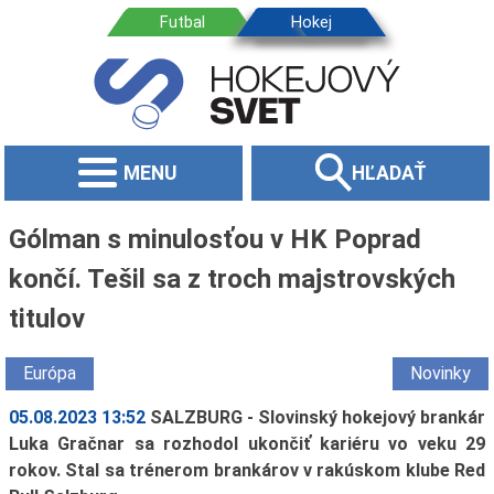
MENU
HĽADAŤ
Gólman s minulosťou v HK Poprad
končí. Tešil sa z troch majstrovských
titulov
Európa
Novinky
05.08.2023 13:52
SALZBURG - Slovinský hokejový brankár
Luka Gračnar sa rozhodol ukončiť kariéru vo veku 29
rokov. Stal sa trénerom brankárov v rakúskom klube Red