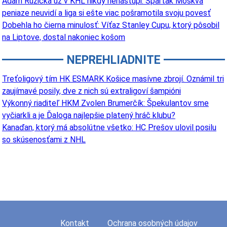
Adam Ružička už v KHL nikdy nenastúpi. Spartak Moskva
peniaze neuvidí a liga si ešte viac pošramotila svoju povesť
Dobehla ho čierna minulosť: Víťaz Stanley Cupu, ktorý pôsobil
na Liptove, dostal nakoniec košom
NEPREHLIADNITE
Treťoligový tím HK ESMARK Košice masívne zbrojí. Oznámil tri
zaujímavé posily, dve z nich sú extraligoví šampióni
Výkonný riaditeľ HKM Zvolen Brumerčík: Špekulantov sme
vyčiarkli a je Ďaloga najlepšie platený hráč klubu?
Kanaďan, ktorý má absolútne všetko: HC Prešov ulovil posilu
so skúsenosťami z NHL
Kontakt
Ochrana osobných údajov