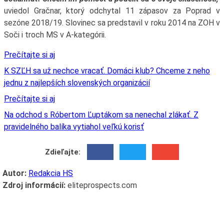
uviedol Gračnar, ktorý odchytal 11 zápasov za Poprad v
sezóne 2018/19. Slovinec sa predstavil v roku 2014 na ZOH v
Soči i troch MS v A-kategórii.
Prečítajte si aj
K SZĽH sa už nechce vracať. Domáci klub? Chceme z neho
jednu z najlepších slovenských organizácií
Prečítajte si aj
Na odchod s Róbertom Ľuptákom sa nenechal zlákať. Z
pravidelného balíka vytiahol veľkú korisť
Zdieľajte:
Autor:
Redakcia HS
Zdroj informácií:
eliteprospects.com