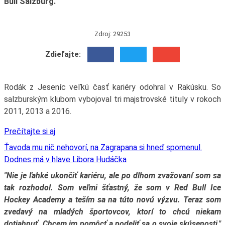
Bull Salzburg.
Zdroj: 29253
Zdieľajte:
Rodák z Jeseníc veľkú časť kariéry odohral v Rakúsku. So
salzburským klubom vybojoval tri majstrovské tituly v rokoch
2011, 2013 a 2016.
Prečítajte si aj
Ťavoda mu nič nehovorí, na Zagrapana si hneď spomenul.
Dodnes má v hlave Libora Hudáčka
"Nie je ľahké ukončiť kariéru, ale po dlhom zvažovaní som sa
tak rozhodol. Som veľmi šťastný, že som v Red Bull Ice
Hockey Academy a teším sa na túto novú výzvu. Teraz som
zvedavý na mladých športovcov, ktorí to chcú niekam
dotiahnuť. Chcem im pomôcť a podeliť sa o svoje skúsenosti,"