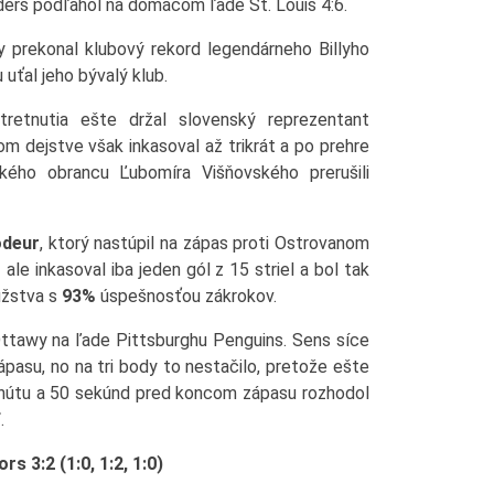
nders podľahol na domácom ľade St. Louis 4:6.
y prekonal klubový rekord legendárneho Billyho
uťal jeho bývalý klub.
tretnutia ešte držal slovenský reprezentant
om dejstve však inkasoval až trikrát a po prehre
kého obrancu Ľubomíra Višňovského prerušili
odeur
, ktorý nastúpil na zápas proti Ostrovanom
ale inkasoval iba jeden gól z 15 striel a bol tak
užstva s
93%
úspešnosťou zákrokov.
Ottawy na ľade Pittsburghu Penguins. Sens síce
zápasu, no na tri body to nestačilo, pretože ešte
nútu a 50 sekúnd pred koncom zápasu rozhodol
f
.
 3:2 (1:0, 1:2, 1:0)