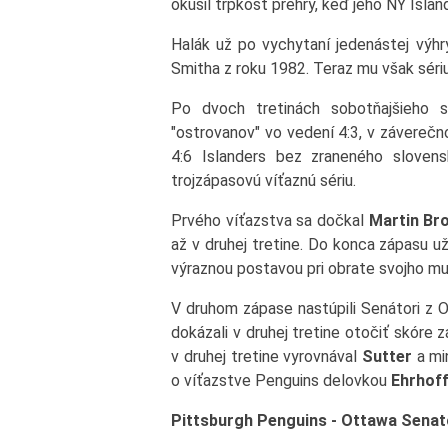
okúsil trpkosť prehry, keď jeho NY Isla
Halák už po vychytaní jedenástej výhr
Smitha z roku 1982. Teraz mu však sériu 
Po dvoch tretinách sobotňajšieho s
"ostrovanov" vo vedení 4:3, v záverečn
4:6 Islanders bez zraneného slovens
trojzápasovú víťaznú sériu.
Prvého víťazstva sa dočkal
Martin Br
až v druhej tretine. Do konca zápasu už 
výraznou postavou pri obrate svojho m
V druhom zápase nastúpili Senátori z 
dokázali v druhej tretine otočiť skóre 
v druhej tretine vyrovnával
Sutter
a mi
o víťazstve Penguins delovkou
Ehrhof
Pittsburgh Penguins - Ottawa Senators