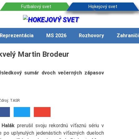
Reprezentácia
MS 2026
Rozhovory
Zahraniči
skvelý Martin Brodeur
ýsledkový sumár dvoch večerných zápasov
Zdroj: TASR
 Halák
prerušil svoju rekordnú víťaznú sériu v
 po uplynulých jedenástich víťazných dueloch