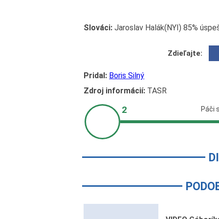
Slováci:
Jaroslav Halák(NYI) 85% úspe
Zdieľajte:
Pridal:
Boris Silný
Zdroj informácií:
TASR
D
PODO