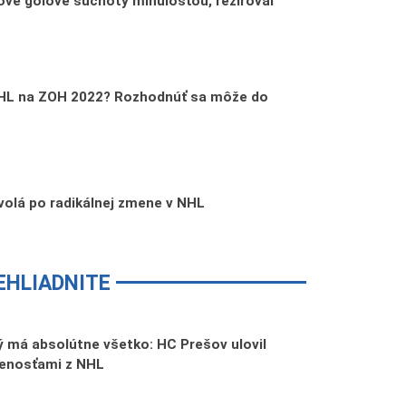
ve gólové suchoty minulosťou, režíroval
NHL na ZOH 2022? Rozhodnúť sa môže do
volá po radikálnej zmene v NHL
EHLIADNITE
 má absolútne všetko: HC Prešov ulovil
senosťami z NHL