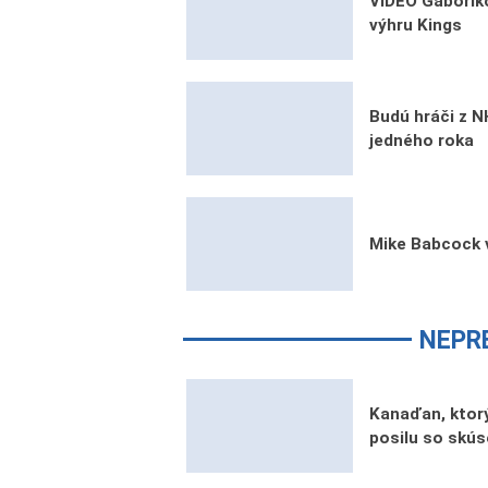
VIDEO Gáboríko
výhru Kings
Budú hráči z 
jedného roka
Mike Babcock 
NEPR
Kanaďan, ktorý
posilu so skú