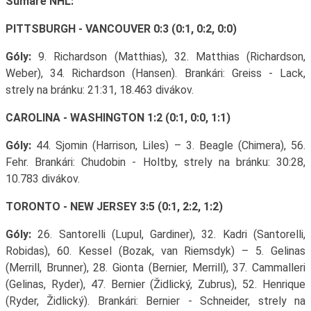
Sumáre NHL:
PITTSBURGH - VANCOUVER 0:3 (0:1, 0:2, 0:0)
Góly:
9. Richardson (Matthias), 32. Matthias (Richardson,
Weber), 34. Richardson (Hansen). Brankári: Greiss - Lack,
strely na bránku: 21:31, 18.463 divákov.
CAROLINA - WASHINGTON 1:2 (0:1, 0:0, 1:1)
Góly:
44. Sjomin (Harrison, Liles) – 3. Beagle (Chimera), 56.
Fehr. Brankári: Chudobin - Holtby, strely na bránku: 30:28,
10.783 divákov.
TORONTO - NEW JERSEY 3:5 (0:1, 2:2, 1:2)
Góly:
26. Santorelli (Lupul, Gardiner), 32. Kadri (Santorelli,
Robidas), 60. Kessel (Bozak, van Riemsdyk) – 5. Gelinas
(Merrill, Brunner), 28. Gionta (Bernier, Merrill), 37. Cammalleri
(Gelinas, Ryder), 47. Bernier (Židlický, Zubrus), 52. Henrique
(Ryder, Židlický). Brankári: Bernier - Schneider, strely na