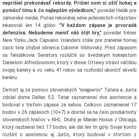
neprišiel prekonávať rekordy. Prišiel som si užiť hokej a
pomôcť tímu k čo najlepším výsledkom,"
povedal Halák pre
zámorské médiá. Počas rekordnej série jedenástich víťazstiev
inkasoval len 14 gólov.
"V každom zápase je prvoradá
defenzíva. Nebudeme meniť náš štýl hry,"
povedal tréner
New Yorku Jack Capuano. Islanders stále pre zranenie hornej
časti tela chýbal obranca Ľubomír Višňovský. Pred zápasom
sa fanúšikovia Senators rozlúčili so švédskym hokejistom
Danielom Alfredssonom, ktorý v drese Ottawy strávil väčšinu
svojej kariéry a vo veku 41 rokov sa rozhodol ukončiť skvelú
kariéru.
Detroit aj za pomoci slovenských "snajperov" Tatara a Jurča
zdolal doma Dallas 5:2. Tatar zaznamenal dve asistencie a
bodoval v treťom zápase za sebou. Celkovo zaznamenal 17
bodov v 26 zápasoch (10+7) a dostal sa na čelo produktivity
slovenských hráčov v NHL. Druhý je Marián Hossa z Chicaga,
ktorý nazbieral tiež 17 bodov, ale dal len tri góly. Svoje konto
rozšíril o asistenciu aj Jurčo, ktorý bodoval v štvrtom z