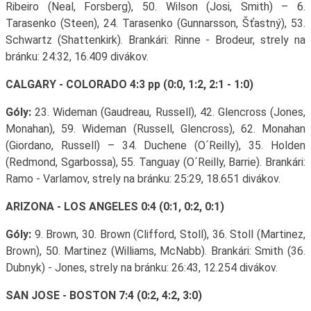
Ribeiro (Neal, Forsberg), 50. Wilson (Josi, Smith) – 6.
Tarasenko (Steen), 24. Tarasenko (Gunnarsson, Šťastný), 53.
Schwartz (Shattenkirk). Brankári: Rinne - Brodeur, strely na
bránku: 24:32, 16.409 divákov.
CALGARY - COLORADO 4:3 pp (0:0, 1:2, 2:1 - 1:0)
Góly:
23. Wideman (Gaudreau, Russell), 42. Glencross (Jones,
Monahan), 59. Wideman (Russell, Glencross), 62. Monahan
(Giordano, Russell) – 34. Duchene (O´Reilly), 35. Holden
(Redmond, Sgarbossa), 55. Tanguay (O´Reilly, Barrie). Brankári:
Ramo - Varlamov, strely na bránku: 25:29, 18.651 divákov.
ARIZONA - LOS ANGELES 0:4 (0:1, 0:2, 0:1)
Góly:
9. Brown, 30. Brown (Clifford, Stoll), 36. Stoll (Martinez,
Brown), 50. Martinez (Williams, McNabb). Brankári: Smith (36.
Dubnyk) - Jones, strely na bránku: 26:43, 12.254 divákov.
SAN JOSE - BOSTON 7:4 (0:2, 4:2, 3:0)