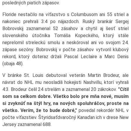
posledných piatich zápasov.
Floride nestačilo na víťazstvo s Columbusom ani 55 striel a
nakoniec prehrali 3:4 po nájazdoch. Ruský brankár Sergej
Bobrovskij zaznamenal 52 zásahov a chytil aj šesť striel
slovenského útočníka Tomáša Kopeckého, ktorý stále
neprelomil streleckú smolu a neskóroval ani vo svojom 24.
zápase sezóny. Bobrovskij v počte zásahov vytvoril klubový
rekord, ktorý doteraz držali Pascal Leclaire a Marc Denis
(obaja 48).
V bránke St. Louis debutoval veterán Martin Brodeur, ale
návrat do NHL mu neosladili hokejisti Nashvillu, ktorí vyhrali
4:3. Brodeur čelil 24 strelám a zaznamenal 20 zákrokov.
"Cítil
som sa celkom dobre. Všetko bolo pre mňa nové, musím
si zvyknúť na štýl hry, na nových spoluhráčov, proste na
všetko. Verím, že to bude dobré,"
povedal rekordér NHL v
počte víťazstiev. Štyridsaťdvaročný Kanaďan ich v drese New
Jersey zaznamenal 688.