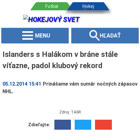
MENU
HĽADAŤ
Islanders s Halákom v bráne stále
víťazne, padol klubový rekord
05.12.2014 15:41
Prinášame vám sumár nočných zápasov
NHL.
Zdroj: TASR
Zdieľajte: