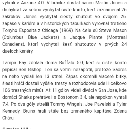
vyhrali v Arizone 4:0. V bránke dostal šancu Martin Jones a
druhýkrát za sebou vychytal čisté konto, keď zaznamenal 26
zákrokov. Jones vychytal šiesty shutout vo svojom 26.
zápase v kariére a v historických tabuľkách vyrovnal tretieho
Tonyho Esposita z Chicaga (1969). Na čele sú Steve Mason
(Columbus Blue Jackets) a Jacque Plante (Montreal
Canadiens), ktorí vychytali šesť shutoutov v prvých 24
dueloch kariéry.
Tampa Bay zdolala doma Buffalo 5:0, keď si čisté konto
pripísal Ben Bishop. Ten sa veľmi nezapotil, pretože Sabres
na neho vyslali len 13 striel. Zápas okorenili viaceré bitky,
šiesti hráči dostali vyššie tresty a rozhodcovia udelili celkovo
106 trestných minút. Až 11 gólov videli diváci v San Jose, kde
domáci Sharks prehrávali s Bostonom 3:4, ale napokon vyhrali
7:4. Po dva góly strelili Tommy Wingels, Joe Pavelski a Tyler
Kennedy. Bruins hrali stále bez zraneného kapitána Zdena
Cháru.