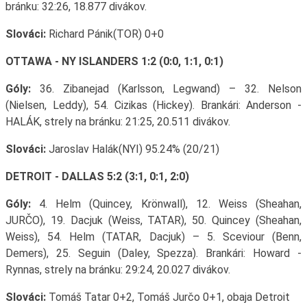
bránku: 32:26, 18.877 divákov.
Slováci:
Richard Pánik(TOR) 0+0
OTTAWA - NY ISLANDERS 1:2 (0:0, 1:1, 0:1)
Góly:
36. Zibanejad (Karlsson, Legwand) – 32. Nelson
(Nielsen, Leddy), 54. Cizikas (Hickey). Brankári: Anderson -
HALÁK, strely na bránku: 21:25, 20.511 divákov.
Slováci:
Jaroslav Halák(NYI) 95.24% (20/21)
DETROIT - DALLAS 5:2 (3:1, 0:1, 2:0)
Góly:
4. Helm (Quincey, Krönwall), 12. Weiss (Sheahan,
JURČO), 19. Dacjuk (Weiss, TATAR), 50. Quincey (Sheahan,
Weiss), 54. Helm (TATAR, Dacjuk) – 5. Sceviour (Benn,
Demers), 25. Seguin (Daley, Spezza). Brankári: Howard -
Rynnas, strely na bránku: 29:24, 20.027 divákov.
Slováci:
Tomáš Tatar 0+2, Tomáš Jurčo 0+1, obaja Detroit