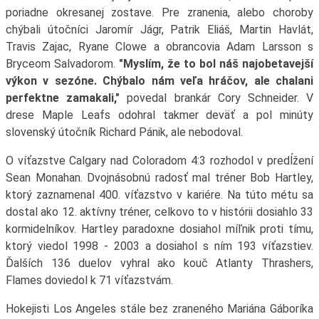
poriadne okresanej zostave. Pre zranenia, alebo choroby
chýbali útočníci Jaromír Jágr, Patrik Eliáš, Martin Havlát,
Travis Zajac, Ryane Clowe a obrancovia Adam Larsson s
Bryceom Salvadorom.
"Myslím, že to bol náš najobetavejší
výkon v sezóne. Chýbalo nám veľa hráčov, ale chalani
perfektne zamakali,"
povedal brankár Cory Schneider. V
drese Maple Leafs odohral takmer deväť a pol minúty
slovenský útočník Richard Pánik, ale nebodoval.
O víťazstve Calgary nad Coloradom 4:3 rozhodol v predĺžení
Sean Monahan. Dvojnásobnú radosť mal tréner Bob Hartley,
ktorý zaznamenal 400. víťazstvo v kariére. Na túto métu sa
dostal ako 12. aktívny tréner, celkovo to v histórii dosiahlo 33
kormidelníkov. Hartley paradoxne dosiahol míľnik proti tímu,
ktorý viedol 1998 - 2003 a dosiahol s ním 193 víťazstiev.
Ďalších 136 duelov vyhral ako kouč Atlanty Thrashers,
Flames doviedol k 71 víťazstvám.
Hokejisti Los Angeles stále bez zraneného Mariána Gáboríka