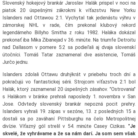
Slovenský hokejový brankár Jaroslav Halák prispel v noci na
piatok 20 úspešnými zákrokmi k víťazstvu New Yorku
Islanders nad Ottawou 2:1. Vychytal tak jedenástu výhru v
zámorskej NHL v rade, čím prekonal klubový rekord
legendárneho Billyho Smitha z roku 1982. Haláka dokázal
prekonať iba Mika Zibanejad v 36. minúte. Na triumfe Detroitu
nad Dallasom v pomere 5:2 sa podieľali aj dvaja slovenskí
útočníci. Tomáš Tatar zaznamenal dve asistencie, Tomáš
Jurčo jednu.
Islanders zdolali Ottawu druhýkrát v priebehu troch dní a
pokračujú vo fantastickej sérii. Strojcom víťazstva 2:1 bol
Halák, ktorý zaznamenal 20 úspešných zásahov. "Ostrovania"
s Halákom v bránke prehrali naposledy 1. novembra v San
Jose. Odvtedy slovenský brankár nepozná pocit prehry.
Islanders vyhrali 19. zápas v sezóne, 13. z posledných 15 a
dostali sa po zaváhaní Pittsburghu na čelo Metropolitnej
divízie. Víťazný gól strelil v 54. minúte Casey Cizikas.
"Je
skvelé, že vyhrávame a že sa nám darí. Ja som sem však