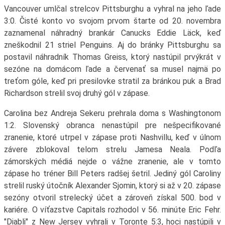
Vancouver umlčal strelcov Pittsburghu a vyhral na jeho ľade
3:0. Čisté konto vo svojom prvom štarte od 20. novembra
zaznamenal náhradný brankár Canucks Eddie Läck, keď
zneškodnil 21 striel Penguins. Aj do bránky Pittsburghu sa
postavil náhradník Thomas Greiss, ktorý nastúpil prvýkrát v
sezóne na domácom ľade a červenať sa musel najmä po
treťom góle, keď pri presilovke stratil za bránkou puk a Brad
Richardson strelil svoj druhý gól v zápase.
Carolina bez Andreja Sekeru prehrala doma s Washingtonom
1:2. Slovenský obranca nenastúpil pre nešpecifikované
zranenie, ktoré utrpel v zápase proti Nashvillu, keď v úlnom
závere zblokoval telom strelu Jamesa Neala. Podľa
zámorských médiá nejde o vážne zranenie, ale v tomto
zápase ho tréner Bill Peters radšej šetril. Jediný gól Caroliny
strelil ruský útočník Alexander Sjomin, ktorý si až v 20. zápase
sezóny otvoril strelecký účet a zároveň získal 500. bod v
kariére. O víťazstve Capitals rozhodol v 56. minúte Eric Fehr.
"Diabli" z New Jersey vyhrali v Toronte 5:3, hoci nastúpili v