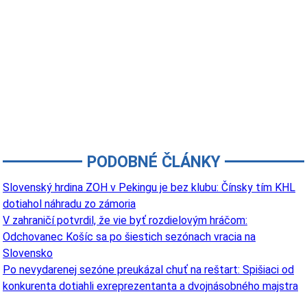
PODOBNÉ ČLÁNKY
Slovenský hrdina ZOH v Pekingu je bez klubu: Čínsky tím KHL
dotiahol náhradu zo zámoria
V zahraničí potvrdil, že vie byť rozdielovým hráčom:
Odchovanec Košíc sa po šiestich sezónach vracia na
Slovensko
Po nevydarenej sezóne preukázal chuť na reštart: Spišiaci od
konkurenta dotiahli exreprezentanta a dvojnásobného majstra