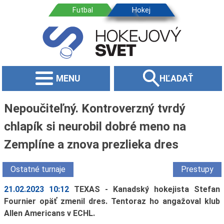
MENU
HĽADAŤ
Nepoučiteľný. Kontroverzný tvrdý
chlapík si neurobil dobré meno na
Zemplíne a znova prezlieka dres
Ostatné turnaje
Prestupy
21.02.2023 10:12
TEXAS - Kanadský hokejista Stefan
Fournier opäť zmenil dres. Tentoraz ho angažoval klub
Allen Americans v ECHL.