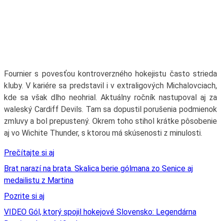
Fournier s povesťou kontroverzného hokejistu často strieda
kluby. V kariére sa predstavil i v extraligových Michalovciach,
kde sa však dlho neohrial. Aktuálny ročník nastupoval aj za
waleský Cardiff Devils. Tam sa dopustil porušenia podmienok
zmluvy a bol prepustený. Okrem toho stihol krátke pôsobenie
aj vo Wichite Thunder, s ktorou má skúsenosti z minulosti.
Prečítajte si aj
Brat narazí na brata. Skalica berie gólmana zo Senice aj
medailistu z Martina
Pozrite si aj
VIDEO Gól, ktorý spojil hokejové Slovensko: Legendárna