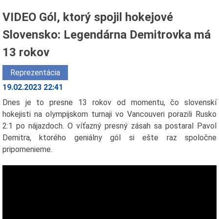
VIDEO Gól, ktorý spojil hokejové
Slovensko: Legendárna Demitrovka má
13 rokov
Reprezentácia
19.02.2023 22:41
Dnes je to presne 13 rokov od momentu, čo slovenskí
hokejisti na olympijskom turnaji vo Vancouveri porazili Rusko
2:1 po nájazdoch. O víťazný presný zásah sa postaral Pavol
Demitra, ktorého geniálny gól si ešte raz spoločne
pripomenieme.