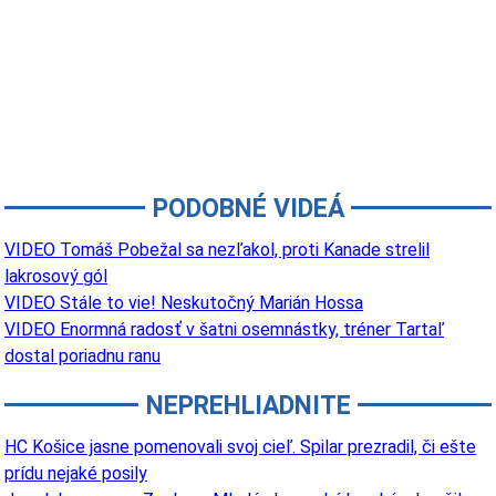
PODOBNÉ VIDEÁ
VIDEO Tomáš Pobežal sa nezľakol, proti Kanade strelil
lakrosový gól
VIDEO Stále to vie! Neskutočný Marián Hossa
VIDEO Enormná radosť v šatni osemnástky, tréner Tartaľ
dostal poriadnu ranu
NEPREHLIADNITE
HC Košice jasne pomenovali svoj cieľ. Spilar prezradil, či ešte
prídu nejaké posily