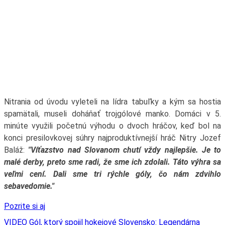
Nitrania od úvodu vyleteli na lídra tabuľky a kým sa hostia
spamätali, museli doháňať trojgólové manko. Domáci v 5.
minúte využili početnú výhodu o dvoch hráčov, keď bol na
konci presilovkovej súhry najproduktívnejší hráč Nitry Jozef
Baláž:
"Víťazstvo nad Slovanom chutí vždy najlepšie. Je to
malé derby, preto sme radi, že sme ich zdolali. Táto výhra sa
veľmi cení. Dali sme tri rýchle góly, čo nám zdvihlo
sebavedomie."
Pozrite si aj
VIDEO Gól, ktorý spojil hokejové Slovensko: Legendárna