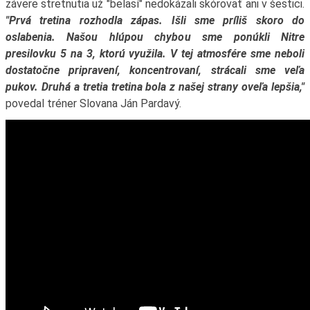
závere stretnutia už "belasí" nedokázali skórovať ani v šestici.
"Prvá tretina rozhodla zápas. Išli sme príliš skoro do
oslabenia. Našou hlúpou chybou sme ponúkli Nitre
presilovku 5 na 3, ktorú využila. V tej atmosfére sme neboli
dostatočne pripravení, koncentrovaní, strácali sme veľa
pukov. Druhá a tretia tretina bola z našej strany oveľa lepšia,"
povedal tréner Slovana Ján Pardavý.