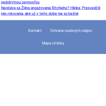
nedobytnou pevnosťou
Neobáva sa Žilina angažovania Ritchieho? Hlinka: Presvedčili
nás rokovania, aké už v tejto dobe nie sú bežné
Kontakt
Ochrana osobných údajov
Mapa stránky