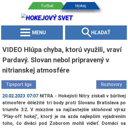
MENU
HĽADAŤ
VIDEO Hlúpa chyba, ktorú využili, vraví
Pardavý. Slovan nebol pripravený v
nitrianskej atmosfére
Tipsport liga
Rozhovory
20.02.2023 07:07
NITRA - Hokejisti Nitry získali v búrlivej
atmosfére dôležité tri body proti Slovanu Bratislava po
triumfe 3:2. V mixzóne sa najčastejšie skloňoval výraz
"Play-off hokej", ktorý je na azda najlepším vyjadrením
toho, čo diváci pod Zoborom mohli vidieť. Domáci sa