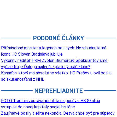
PODOBNÉ ČLÁNKY
Päťnásobný majster a legenda belasých: Nezabudnuteľná
ikona HC Slovan Bratislava jubiluje
Výkonný riaditeľ HKM Zvolen Brumerčík: Špekulantov sme
vyčiarkli a je Ďaloga najlepšie platený hráč klubu?
Kanaďan, ktorý má absolútne všetko: HC Prešov ulovil posilu
so skúsenosťami z NHL
NEPREHLIADNITE
FOTO Tradícia zostáva, identita sa posúva: HK Skalica
vstupuje do novej kapitoly svojej histórie
Zaujímavé posily a ešte nekončia. Detva chce byť pre súperov