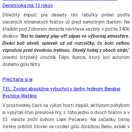
Demitrovka má 13 rokov
Dôležitý impulz pre desiaty tím tabuľky prišiel podľa
viacerých nitrianskych hráčov už pred samotným duelom. Na
štadión pod Zoborom dorazila návšteva sezóny v počte 3406
divákov.
"Bol to šialený play-off zápas vo výbornej atmosfére.
Diváci boli skvelí, spievali už od rozcvičky, čo bolo veľkou
vzpruhou pred úvodnou tretinou. Skvelý hokej z oboch strán,"
uviedol lotyšský útočník Filips Buncis, ktorý bol autorom
druhého gólu Nitry.
Prečítajte si aj
TEL: Zvolen absolútne vybuchol v derby, hrdinom Banskej
Bystrice Watling
V prostrednej časti sa výkon hostí zlepšil, aktívnym pohybom
si vypýtali štyri presilové hry, z toho jednu o dvoch hráčov a v
33. minúte znížil švihom Liam Pecararo. Na začiatku tretej
tretiny priblížil Slovan na rozdiel gólu dorážkou Beňo, avšak v