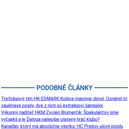
PODOBNÉ ČLÁNKY
Treťoligový tím HK ESMARK Košice masívne zbrojí. Oznámil tri
zaujímavé posily, dve z nich sú extraligoví šampióni
Výkonný riaditeľ HKM Zvolen Brumerčík: Špekulantov sme
vyčiarkli a je Ďaloga najlepšie platený hráč klubu?
Kanaďan, ktorý má absolútne všetko: HC Prešov ulovil posilu