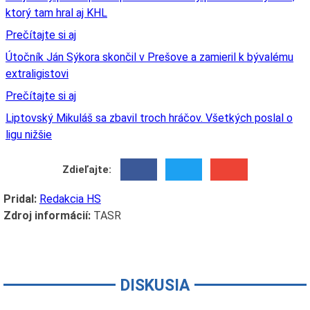
ktorý tam hral aj KHL
Prečítajte si aj
Útočník Ján Sýkora skončil v Prešove a zamieril k bývalému
extraligistovi
Prečítajte si aj
Liptovský Mikuláš sa zbavil troch hráčov. Všetkých poslal o
ligu nižšie
Zdieľajte:
Pridal:
Redakcia HS
Zdroj informácií:
TASR
DISKUSIA