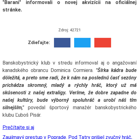
"Barani" informovali o novej akvizícii na oficiálnej
stránke.
Zdroj: 42721
Zdieľajte:
Banskobystrický klub v stredu informoval aj o angažovaní
kanadského obrancu Dominica Cormiera.
"Šírka kádra bude
dôležitá, a preto sme radi, že k nám na poslednú časť sezóny
prichádza skromný, mladý a rýchly hráč, ktorý už má
skúsenosti z našej extraligy. Veríme, že dobre zapadne do
našej kultúry, bude výborný spoluhráč a urobí náš tím
silnejším,"
povedal športový manažér banskobystrického
klubu Ľuboš Pisár.
Prečítajte si aj
Zaujímavý prestup v Poprade. Pod Tatry prišiel zvučný hráč,