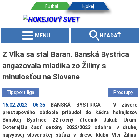
MENU
HĽADAŤ
Z Vlka sa stal Baran. Banská Bystrica
angažovala mladíka zo Žiliny s
minulosťou na Slovane
Tipsport liga
Prestupy
16.02.2023 06:35
BANSKÁ BYSTRICA - V závere
prestupového obdobia pribudol do kádra hokejistov
Banskej Bystrice 22-ročný útočník Jakub Uram.
Doterajšiu časť sezóny 2022/2023 odohral v druhej
najvyššej slovenskej súťaži v drese klubu Vlci Žilina.