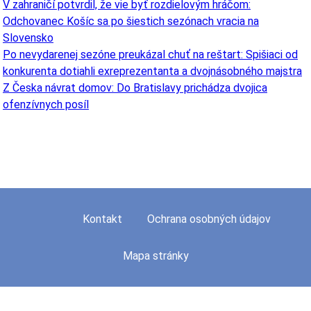
V zahraničí potvrdil, že vie byť rozdielovým hráčom:
Odchovanec Košíc sa po šiestich sezónach vracia na
Slovensko
Po nevydarenej sezóne preukázal chuť na reštart: Spišiaci od
konkurenta dotiahli exreprezentanta a dvojnásobného majstra
Z Česka návrat domov: Do Bratislavy prichádza dvojica
ofenzívnych posíl
Kontakt
Ochrana osobných údajov
Mapa stránky