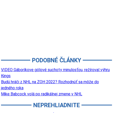
PODOBNÉ ČLÁNKY
VIDEO Gáboríkove gólové suchoty minulosťou, režíroval výhru
Kings
Budú hráči z NHL na ZOH 2022? Rozhodnúť sa môže do
jedného roka
Mike Babcock volá po radikálnej zmene v NHL
NEPREHLIADNITE