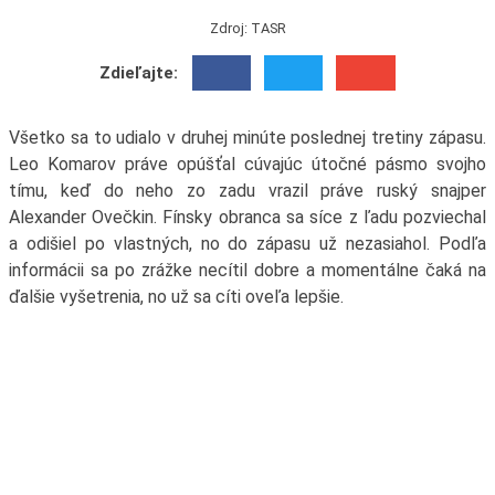
Zdroj: TASR
Zdieľajte:
Všetko sa to udialo v druhej minúte poslednej tretiny zápasu.
Leo Komarov práve opúšťal cúvajúc útočné pásmo svojho
tímu, keď do neho zo zadu vrazil práve ruský snajper
Alexander Ovečkin. Fínsky obranca sa síce z ľadu pozviechal
a odišiel po vlastných, no do zápasu už nezasiahol. Podľa
informácii sa po zrážke necítil dobre a momentálne čaká na
ďalšie vyšetrenia, no už sa cíti oveľa lepšie.