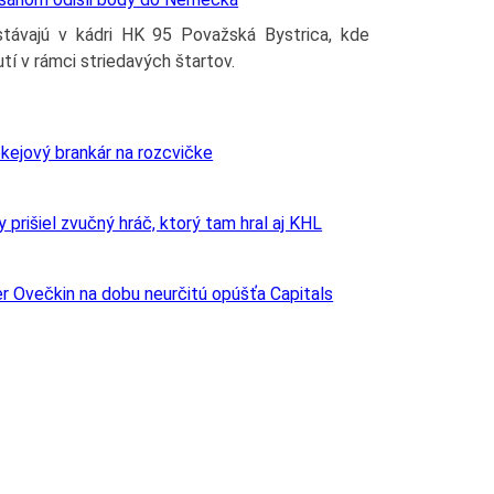
távajú v kádri HK 95 Považská Bystrica, kde
tí v rámci striedavých štartov.
okejový brankár na rozcvičke
prišiel zvučný hráč, ktorý tam hral aj KHL
r Ovečkin na dobu neurčitú opúšťa Capitals