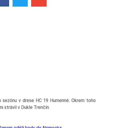
u sezónu v drese HC 19 Humenné. Okrem toho
i strávil v Dukle Trenčín.
rišanom odišli body do Nemecka