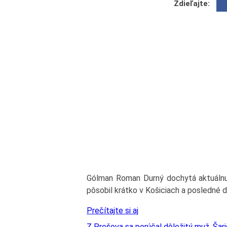
Zdieľajte:
Gólman Roman Durný dochytá aktuáln
pôsobil krátko v Košiciach a posledné dn
Prečítajte si aj
Z Prešova sa porúčal dôležitý muž. Ša