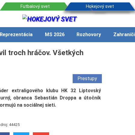
Reprezentácia
MS 2026
Rozhovory
Zahraniči
vil troch hráčov. Všetkých
Prestupy
der extraligového klubu HK 32 Liptovský
urný, obranca Sebastián Droppa a útočník
rmujú na sociálnej sieti.
droj: 44425