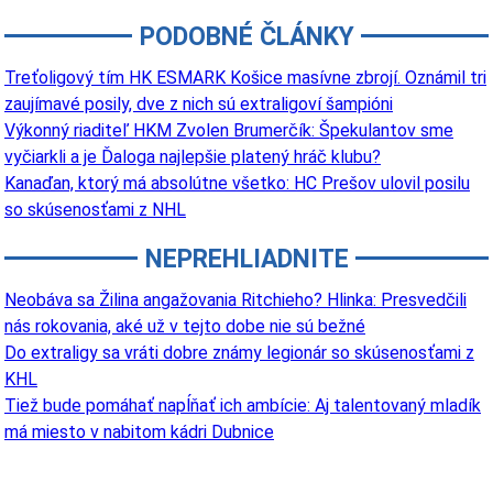
PODOBNÉ ČLÁNKY
Treťoligový tím HK ESMARK Košice masívne zbrojí. Oznámil tri
zaujímavé posily, dve z nich sú extraligoví šampióni
Výkonný riaditeľ HKM Zvolen Brumerčík: Špekulantov sme
vyčiarkli a je Ďaloga najlepšie platený hráč klubu?
Kanaďan, ktorý má absolútne všetko: HC Prešov ulovil posilu
so skúsenosťami z NHL
NEPREHLIADNITE
Neobáva sa Žilina angažovania Ritchieho? Hlinka: Presvedčili
nás rokovania, aké už v tejto dobe nie sú bežné
Do extraligy sa vráti dobre známy legionár so skúsenosťami z
KHL
Tiež bude pomáhať napĺňať ich ambície: Aj talentovaný mladík
má miesto v nabitom kádri Dubnice