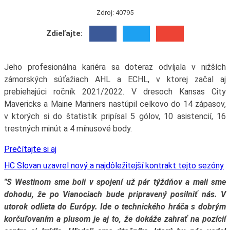
Zdroj: 40795
Zdieľajte:
Jeho profesionálna kariéra sa doteraz odvíjala v nižších
zámorských súťažiach AHL a ECHL, v ktorej začal aj
prebiehajúci ročník 2021/2022. V dresoch Kansas City
Mavericks a Maine Mariners nastúpil celkovo do 14 zápasov,
v ktorých si do štatistík pripísal 5 gólov, 10 asistencií, 16
trestných minút a 4 mínusové body.
Prečítajte si aj
HC Slovan uzavrel nový a najdôležitejší kontrakt tejto sezóny
"S Westinom sme boli v spojení už pár týždňov a mali sme
dohodu, že po Vianociach bude pripravený posilniť nás. V
utorok odlieta do Európy. Ide o technického hráča s dobrým
korčuľovaním a plusom je aj to, že dokáže zahrať na pozícií