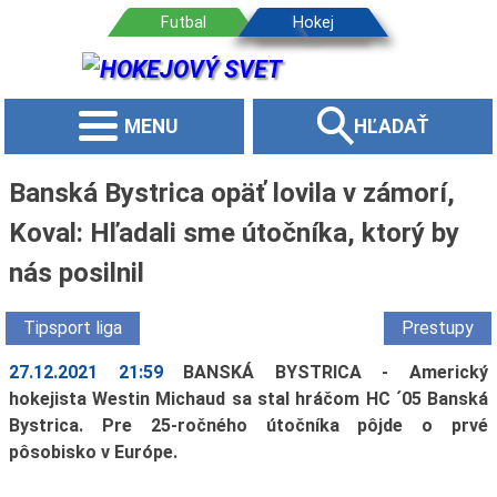
MENU
HĽADAŤ
Banská Bystrica opäť lovila v zámorí,
Koval: Hľadali sme útočníka, ktorý by
nás posilnil
Tipsport liga
Prestupy
27.12.2021 21:59
BANSKÁ BYSTRICA - Americký
hokejista Westin Michaud sa stal hráčom HC ´05 Banská
Bystrica. Pre 25-ročného útočníka pôjde o prvé
pôsobisko v Európe.