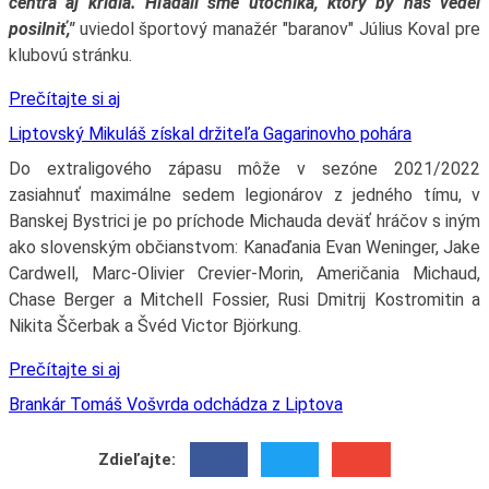
centra aj krídla. Hľadali sme útočníka, ktorý by nás vedel
posilniť,"
uviedol športový manažér "baranov" Július Koval pre
klubovú stránku.
Prečítajte si aj
Liptovský Mikuláš získal držiteľa Gagarinovho pohára
Do extraligového zápasu môže v sezóne 2021/2022
zasiahnuť maximálne sedem legionárov z jedného tímu, v
Banskej Bystrici je po príchode Michauda deväť hráčov s iným
ako slovenským občianstvom: Kanaďania Evan Weninger, Jake
Cardwell, Marc-Olivier Crevier-Morin, Američania Michaud,
Chase Berger a Mitchell Fossier, Rusi Dmitrij Kostromitin a
Nikita Ščerbak a Švéd Victor Björkung.
Prečítajte si aj
Brankár Tomáš Vošvrda odchádza z Liptova
Zdieľajte: