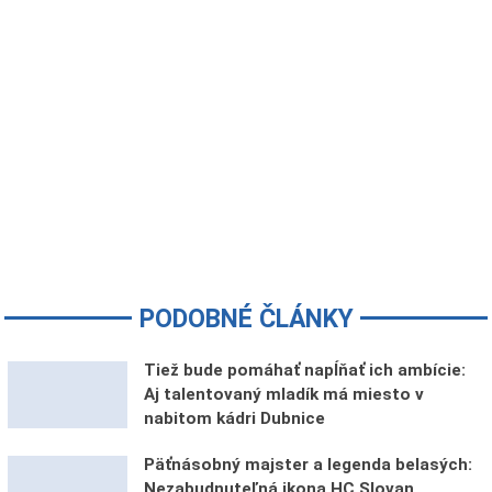
PODOBNÉ ČLÁNKY
Tiež bude pomáhať napĺňať ich ambície:
Aj talentovaný mladík má miesto v
nabitom kádri Dubnice
Päťnásobný majster a legenda belasých:
Nezabudnuteľná ikona HC Slovan