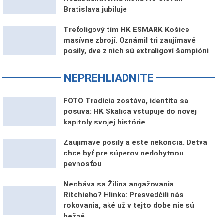
Bratislava jubiluje
Treťoligový tím HK ESMARK Košice
masívne zbrojí. Oznámil tri zaujímavé
posily, dve z nich sú extraligoví šampióni
NEPREHLIADNITE
FOTO Tradícia zostáva, identita sa
posúva: HK Skalica vstupuje do novej
kapitoly svojej histórie
Zaujímavé posily a ešte nekončia. Detva
chce byť pre súperov nedobytnou
pevnosťou
Neobáva sa Žilina angažovania
Ritchieho? Hlinka: Presvedčili nás
rokovania, aké už v tejto dobe nie sú
bežné