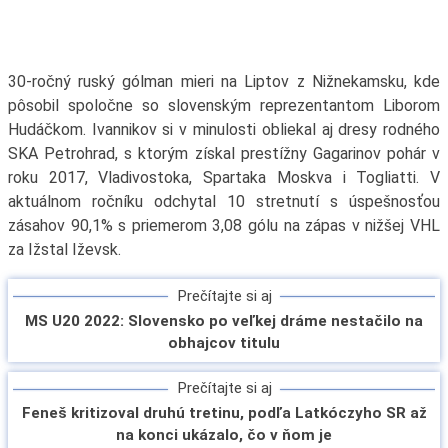
30-ročný ruský gólman mieri na Liptov z Nižnekamsku, kde
pôsobil spoločne so slovenským reprezentantom Liborom
Hudáčkom. Ivannikov si v minulosti obliekal aj dresy rodného
SKA Petrohrad, s ktorým získal prestížny Gagarinov pohár v
roku 2017, Vladivostoka, Spartaka Moskva i Togliatti. V
aktuálnom ročníku odchytal 10 stretnutí s úspešnosťou
zásahov 90,1% s priemerom 3,08 gólu na zápas v nižšej VHL
za Ižstal Iževsk.
Prečítajte si aj
MS U20 2022: Slovensko po veľkej dráme nestačilo na
obhajcov titulu
Prečítajte si aj
Feneš kritizoval druhú tretinu, podľa Latkóczyho SR až
na konci ukázalo, čo v ňom je