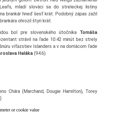
afs, mladí slováci sa do streleckej listiny
 na brankár hneď šesť krát. Podobný zápas zažil
 brankára ohrozil štyri krát.
idou bol pre slovenského útočníka
Tomáša
zentant strávil na ľade 10:42 minút bez strely
 šnúru víťazstiev Islanders a v na domácom ľade
aroslava Haláka
(94.6).
eno Chára (Marchand, Dougie Hamilton), Torey
)