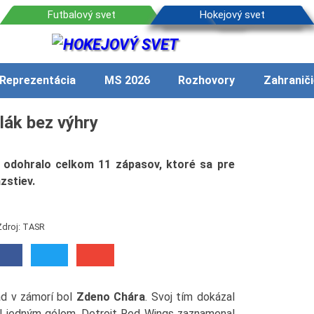
Reprezentácia
MS 2026
Rozhovory
Zahraniči
lák bez výhry
 odohralo celkom 11 zápasov, ktoré sa pre
zstiev.
Zdroj: TASR
ad v zámorí bol
Zdeno Chára
. Svoj tím dokázal
el jedným gólom. Detroit Red Wings zaznamenal