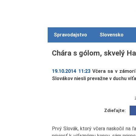
Spravodajstvo
Slovensko
Chára s gólom, skvelý Ha
19.10.2014 11:23
Včera sa v zámorí
Slovákov niesli prevažne v duchu víťa
Zdieľajte:
Prvý Slovák, ktorý včera naskočil na ľ
priviesť k víťaznému koncu, sám prisp