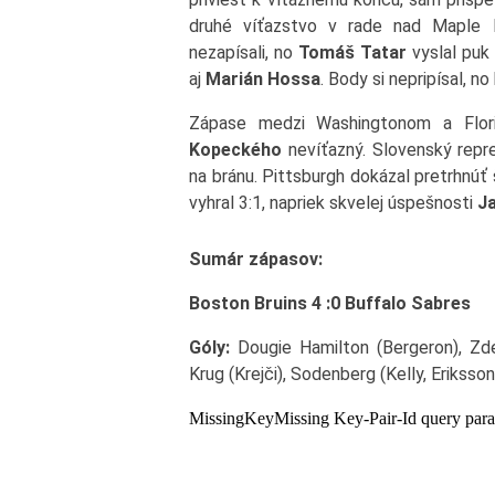
druhé víťazstvo v rade nad Maple Le
nezapísali, no
Tomáš Tatar
vyslal puk
aj
Marián Hossa
. Body si nepripísal, no
Zápase medzi Washingtonom a Flor
Kopeckého
nevíťazný. Slovenský repre
na bránu. Pittsburgh dokázal pretrhnúť
vyhral 3:1, napriek skvelej úspešnosti
J
Sumár zápasov:
Boston Bruins 4 :0 Buffalo Sabres
Góly:
Dougie Hamilton (Bergeron), Zd
Krug (Krejči), Sodenberg (Kelly, Eriksson