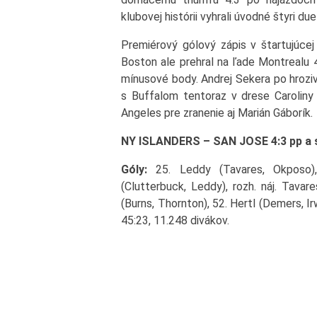
klubovej histórii vyhrali úvodné štyri due
Premiérový gólový zápis v štartujúcej
Boston ale prehral na ľade Montrealu 4
mínusové body. Andrej Sekera po hroziv
s Buffalom tentoraz v drese Caroliny
Angeles pre zranenie aj Marián Gáborík.
NY ISLANDERS – SAN JOSE 4:3 pp a sn (
Góly:
25. Leddy (Tavares, Okposo), 
(Clutterbuck, Leddy), rozh. náj. Tavar
(Burns, Thornton), 52. Hertl (Demers, Ir
45:23, 11.248 divákov.