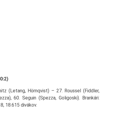
0:2)
nitz (Letang, Hörnqvist) – 27. Roussel (Fiddler,
zza), 60. Seguin (Spezza, Goligoski). Brankári:
28, 18.615 divákov.