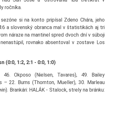
ly ročníka.
 sezóne si na konto pripísal Zdeno Chára, jeho
:6 a slovenský obranca mal v štatistikách aj tri
om náraze na mantinel spred dvoch dní v súboji
 nenastúpil, rovnako absentoval v zostave Los
0:0, 1:2, 2:1 - 0:0, 1:0)
46. Okposo (Nielsen, Tavares), 49. Bailey
es – 22. Burns (Thornton, Mueller), 30. Marleau
win). Brankári: HALÁK - Stalock, strely na bránku: