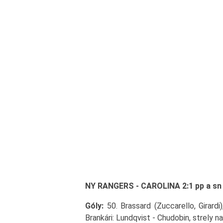
NY RANGERS - CAROLINA 2:1 pp a sn (0:
Góly:
50. Brassard (Zuccarello, Girardi)
Brankári: Lundqvist - Chudobin, strely n