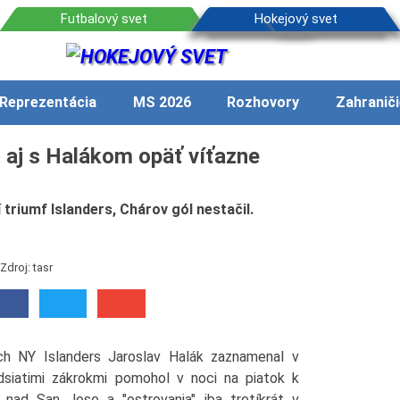
Reprezentácia
MS 2026
Rozhovory
Zahraniči
s aj s Halákom opäť víťazne
 triumf Islanders, Chárov gól nestačil.
Zdroj: tasr
ch NY Islanders Jaroslav Halák zaznamenal v
dsiatimi zákrokmi pomohol v noci na piatok k
nad San Jose a "ostrovania" iba tretíkrát v