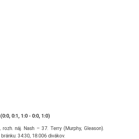
0, 0:1, 1:0 - 0:0, 1:0)
, rozh. náj. Nash – 37. Terry (Murphy, Gleason).
a bránku: 34:30, 18.006 divákov.