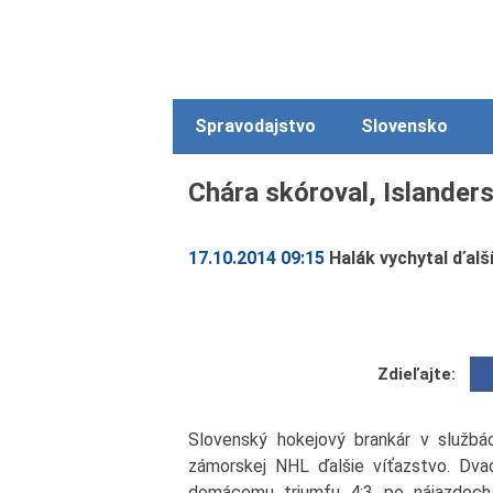
Spravodajstvo
Slovensko
Chára skóroval, Islander
17.10.2014 09:15
Halák vychytal ďalší
Zdieľajte:
Slovenský hokejový brankár v službá
zámorskej NHL ďalšie víťazstvo. Dva
domácemu triumfu 4:3 po nájazdoch 