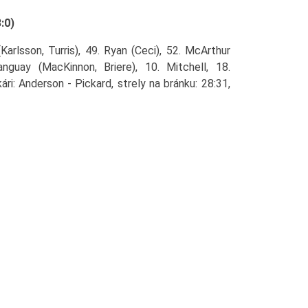
:0)
arlsson, Turris), 49. Ryan (Ceci), 52. McArthur
nguay (MacKinnon, Briere), 10. Mitchell, 18.
ri: Anderson - Pickard, strely na bránku: 28:31,