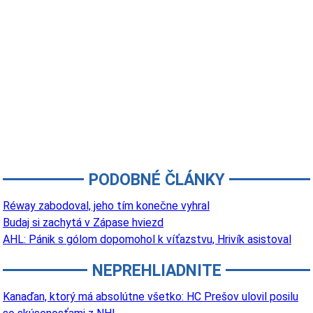
PODOBNÉ ČLÁNKY
Réway zabodoval, jeho tím konečne vyhral
Budaj si zachytá v Zápase hviezd
AHL: Pánik s gólom dopomohol k víťazstvu, Hrivík asistoval
NEPREHLIADNITE
Kanaďan, ktorý má absolútne všetko: HC Prešov ulovil posilu