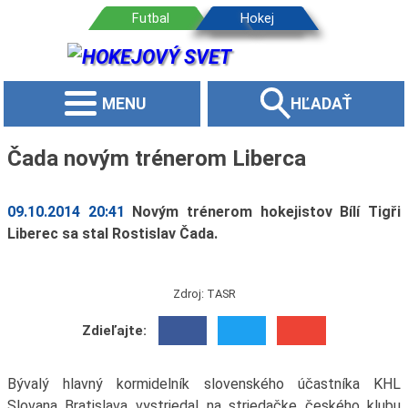
MENU
HĽADAŤ
Čada novým trénerom Liberca
09.10.2014 20:41
Novým trénerom hokejistov Bílí Tigři
Liberec sa stal Rostislav Čada.
Zdroj: TASR
Zdieľajte:
Bývalý hlavný kormidelník slovenského účastníka KHL
Slovana Bratislava vystriedal na striedačke českého klubu