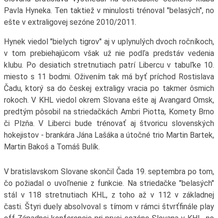
Pavla Hyneka. Ten taktiež v minulosti trénoval "belasých", no
ešte v extraligovej sezóne 2010/2011.
Hynek viedol "bielych tigrov" aj v uplynulých dvoch ročníkoch,
v tom prebiehajúcom však už nie podľa predstáv vedenia
klubu. Po desiatich stretnutiach patrí Libercu v tabuľke 10.
miesto s 11 bodmi. Oživením tak má byť príchod Rostislava
Čadu, ktorý sa do českej extraligy vracia po takmer ôsmich
rokoch. V KHL viedol okrem Slovana ešte aj Avangard Omsk,
predtým pôsobil na striedačkách Ambri Piotta, Komety Brno
či Plzňa. V Liberci bude trénovať aj štvoricu slovenských
hokejistov - brankára Jána Lašáka a útočné trio Martin Bartek,
Martin Bakoš a Tomáš Bulík.
V bratislavskom Slovane skončil Čada 19. septembra po tom,
čo požiadal o uvoľnenie z funkcie. Na striedačke "belasých"
stál v 118 stretnutiach KHL, z toho až v 112 v základnej
časti. Štyri duely absolvoval s tímom v rámci štvrťfinále play