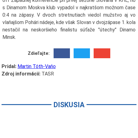
off Západnej konferencie pri prvej sezóne Slovana v KHL, no
s Dinamom Moskva klub vypadol v najkratšom možnom čase
0:4 na zápasy. V dvoch stretnutiach viedol mužstvo aj vo
vlaňajšom Pohári nádeje, kde však Slovan v dvojzápase 1. kola
nestačil na neskoršieho finalistu súťaže "útechy" Dinamo
Minsk.
Zdieľajte:
Pridal:
Martin Tóth-Vaňo
Zdroj informácií:
TASR
DISKUSIA