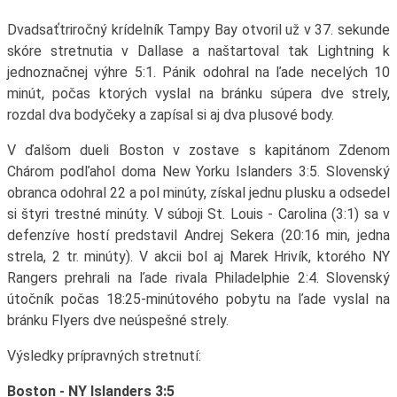
Dvadsaťtriročný krídelník Tampy Bay otvoril už v 37. sekunde
skóre stretnutia v Dallase a naštartoval tak Lightning k
jednoznačnej výhre 5:1. Pánik odohral na ľade necelých 10
minút, počas ktorých vyslal na bránku súpera dve strely,
rozdal dva bodyčeky a zapísal si aj dva plusové body.
V ďalšom dueli Boston v zostave s kapitánom Zdenom
Chárom podľahol doma New Yorku Islanders 3:5. Slovenský
obranca odohral 22 a pol minúty, získal jednu plusku a odsedel
si štyri trestné minúty. V súboji St. Louis - Carolina (3:1) sa v
defenzíve hostí predstavil Andrej Sekera (20:16 min, jedna
strela, 2 tr. minúty). V akcii bol aj Marek Hrivík, ktorého NY
Rangers prehrali na ľade rivala Philadelphie 2:4. Slovenský
útočník počas 18:25-minútového pobytu na ľade vyslal na
bránku Flyers dve neúspešné strely.
Výsledky prípravných stretnutí:
Boston - NY Islanders 3:5