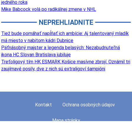
jedného roka
Mike Babcock volá po radikálnej zmene v NHL
NEPREHLIADNITE
Tiež bude pomáhať napĺňať ich ambície: Aj talentovaný mladík
má miesto v nabitom kádri Dubnice
Päťnásobný majster a legenda belasých: Nezabudnuteľná
ikona HC Slovan Bratislava jubiluje
Treťoligový tím HK ESMARK Košice masívne zbrojí. Oznámil tri
zaujímavé posily, dve z nich sú extraligoví šampióni
Kontakt
Ochrana osobných údajov
Mapa stránky