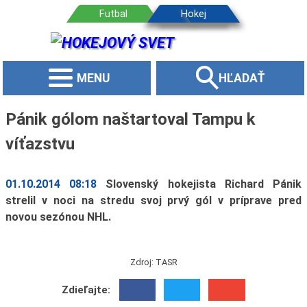
MENU
HĽADAŤ
Pánik gólom naštartoval Tampu k
víťazstvu
01.10.2014 08:18
Slovenský hokejista Richard Pánik
strelil v noci na stredu svoj prvý gól v príprave pred
novou sezónou NHL.
Zdroj: TASR
Zdieľajte: