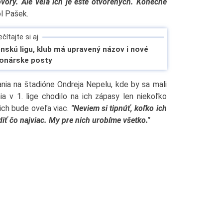
vory. Ale veľa ich je ešte otvorených. Konečné
l Pašek.
čítajte si aj
nskú ligu, klub má upravený názov i nové
ionárske posty
ania na štadióne Ondreja Nepelu, kde by sa mali
 v 1. lige chodilo na ich zápasy len niekoľko
 ich bude oveľa viac.
"Neviem si tipnúť, koľko ich
diť čo najviac. My pre nich urobíme všetko."