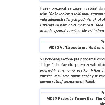
Pašek prezradil, že záujem vstúpiť do 
roka.
"Rokovaniam s rakúskou stranou s
veľa administratívnych podmienok okolo
Otvárajú sa nám nové možnosti. Teda ra
to bude vyzerať v realite. Ale vzhľadom 
Pre
VIDEO Veľká pocta pre Haláka, d
V ukončenej sezóne pre pandémiu korona
1. lige, úlohu favorita potvrdzovali od
podriadili sme tomu všetko. Výber h
záležať. Mali sme počas sezóny aj zavá
jasnou rečou,"
poznamenal Pašek.
Pre
VIDEO Radosť v Tampe Bay: Tím
sk