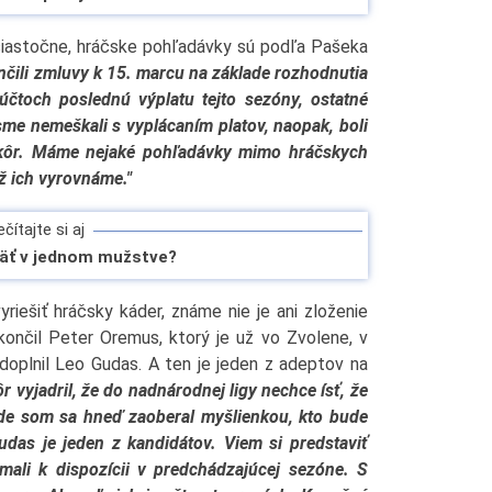
 čiastočne, hráčske pohľadávky sú podľa Pašeka
čili zmluvy k 15. marcu na základe rozhodnutia
čtoch poslednú výplatu tejto sezóny, ostatné
me nemeškali s vyplácaním platov, naopak, boli
 skôr. Máme nejaké pohľadávky mimo hráčskych
ež ich vyrovnáme."
čítajte si aj
päť v jednom mužstve?
yriešiť hráčsky káder, známe nie je ani zloženie
končil Peter Oremus, ktorý je už vo Zvolene, v
doplnil Leo Gudas. A ten je jeden z adeptov na
 vyjadril, že do nadnárodnej ligy nechce ísť, že
ode som sa hneď zaoberal myšlienkou, kto bude
udas je jeden z kandidátov. Viem si predstaviť
mali k dispozícii v predchádzajúcej sezóne. S