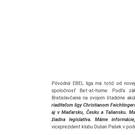
Pôvodná EBEL liga má totiž od novej
spoločnosť Bet-at-home. Podľa z
Bratislavčania na svojom štadióne ak
riaditeľom ligy Christianom Feichtinge
aj v Maďarsku, Česku a Taliansku. Ma
žiadna legislatíva. Máme informácie
viceprezident klubu Dušan Pašek v podc