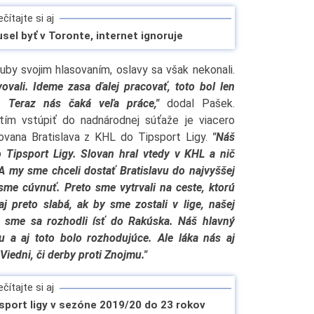
čítajte si aj
sel byť v Toronte, internet ignoruje
kluby svojim hlasovaním, oslavy sa však nekonali.
ovali. Ideme zasa ďalej pracovať, toto bol len
. Teraz nás čaká veľa práce,"
dodal Pašek.
utím vstúpiť do nadnárodnej súťaže je viacero
lovana Bratislava z KHL do Tipsport Ligy.
"Náš
o Tipsport Ligy. Slovan hral vtedy v KHL a nič
 my sme chceli dostať Bratislavu do najvyššej
sme cúvnuť. Preto sme vytrvali na ceste, ktorú
j preto slabá, ak by sme zostali v lige, našej
 sme sa rozhodli ísť do Rakúska. Náš hlavný
 a aj toto bolo rozhodujúce. Ale láka nás aj
 Viedni, či derby proti Znojmu."
čítajte si aj
sport ligy v sezóne 2019/20 do 23 rokov