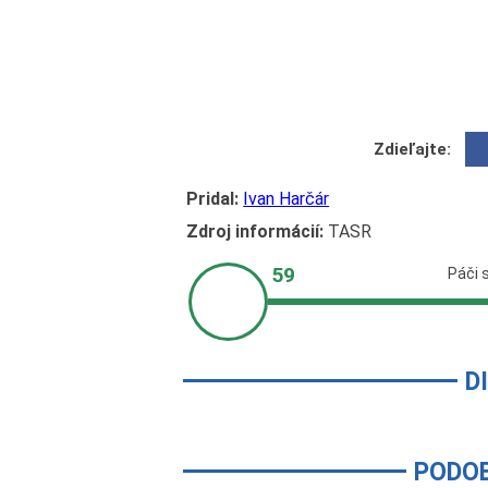
Zdieľajte:
Pridal:
Ivan Harčár
Zdroj informácií:
TASR
D
PODO