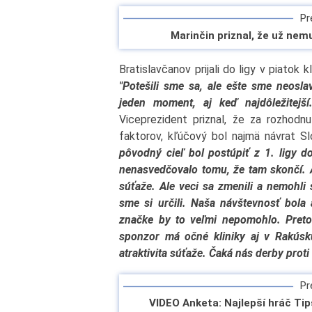
Pre
Marinčin priznal, že už nemu
Bratislavčanov prijali do ligy v piatok 
"Potešili sme sa, ale ešte sme neoslav
jeden moment, aj keď najdôležitejší
Viceprezident priznal, že za rozhodn
faktorov, kľúčový bol najmä návrat S
pôvodný cieľ bol postúpiť z 1. ligy d
nenasvedčovalo tomu, že tam skončí. A
súťaže. Ale veci sa zmenili a nemohli 
sme si určili. Naša návštevnosť bola a
značke by to veľmi nepomohlo. Preto
sponzor má očné kliniky aj v Rakúsku
atraktivita súťaže. Čaká nás derby proti
Pre
VIDEO Anketa: Najlepší hráč Tip