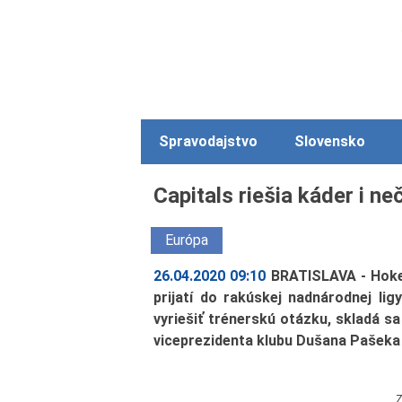
Spravodajstvo
Slovensko
Capitals riešia káder i n
Európa
26.04.2020 09:10
BRATISLAVA - Hokej
prijatí do rakúskej nadnárodnej lig
vyriešiť trénerskú otázku, skladá sa
viceprezidenta klubu Dušana Pašeka
Z