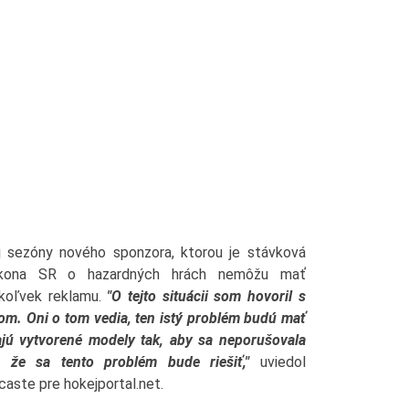
 sezóny nového sponzora, ktorou je stávková
ákona SR o hazardných hrách nemôžu mať
úkoľvek reklamu.
"O tejto situácii som hovoril s
rom. Oni o tom vedia, ten istý problém budú mať
jú vytvorené modely tak, aby sa neporušovala
, že sa tento problém bude riešiť,"
uviedol
aste pre hokejportal.net.