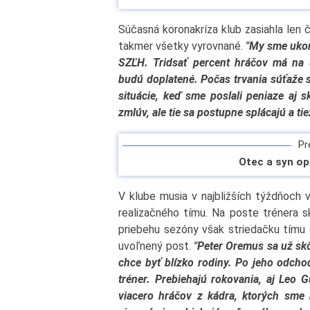
Súčasná koronakríza klub zasiahla len
takmer všetky vyrovnané.
"My sme ukon
SZĽH. Tridsať percent hráčov má na ú
budú doplatené. Počas trvania súťaže s
situácie, keď sme poslali peniaze aj
zmlúv, ale tie sa postupne splácajú a ti
Pre
Otec a syn o
V klube musia v najbližších týždňoch v
realizačného tímu. Na poste trénera s
priebehu sezóny však striedačku tímu 
uvoľnený post.
"Peter Oremus sa už skôr
chce byť blízko rodiny. Po jeho odch
tréner. Prebiehajú rokovania, aj Leo G
viacero hráčov z kádra, ktorých sme 