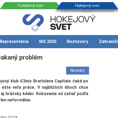
Reprezentácia
MS 2026
Rozhovory
Zahraniči
ečakaný problém
Novinky
ový klub iClinic Bratislava Capitals čaká po
y ešte veľa práce. V najbližších dňoch chce
 aj hráčsky káder. Rokovania sú zatiaľ podľa
 len neformálne.
droj: 32174