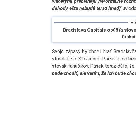
viacerými prebiehajú neformálne rozho
dohody ešte nebudú teraz hneď,"
uviedo
Pre
Bratislava Capitals opúšťa slove
funkc
Svoje zápasy by chceli hrať Bratislavč
striedať so Slovanom. Počas pôsobenia
stovák fanúšikov, Pašek teraz dúfa, že
bude chodiť, ale verím, že ich bude cho