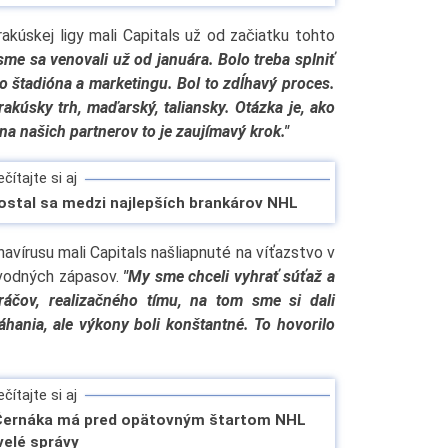
rakúskej ligy mali Capitals už od začiatku tohto
me sa venovali už od januára. Bolo treba splniť
 štadióna a marketingu. Bol to zdĺhavý proces.
kúsky trh, maďarský, taliansky. Otázka je, ako
na našich partnerov to je zaujímavý krok."
čítajte si aj
ostal sa medzi najlepších brankárov NHL
vírusu mali Capitals našliapnuté na víťazstvo v
 úvodných zápasov.
"My sme chceli vyhrať súťaž a
ráčov, realizačného tímu, na tom sme si dali
hania, ale výkony boli konštantné. To hovorilo
čítajte si aj
 Černáka má pred opätovným štartom NHL
velé správy