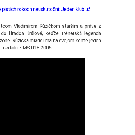
o piatich rokoch neuskutoční: Jeden klub už
otcom Vladimírom Růžičkom starším a práve z
do Hradca Králové, keďže trénerská legenda
sezóne. Růžička mladší má na svojom konte jeden
vú medailu z MS U18 2006.