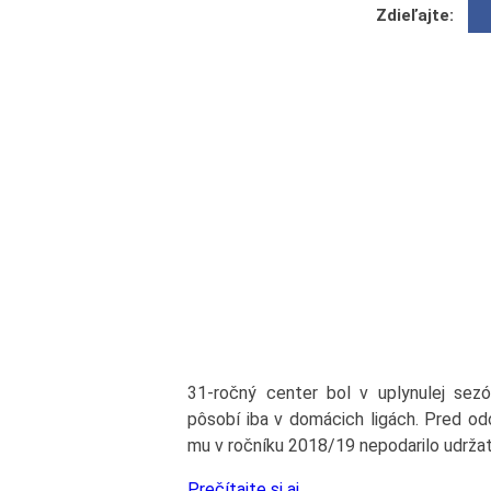
Zdieľajte:
31-ročný center bol v uplynulej sez
pôsobí iba v domácich ligách. Pred o
mu v ročníku 2018/19 nepodarilo udržať
Prečítajte si aj