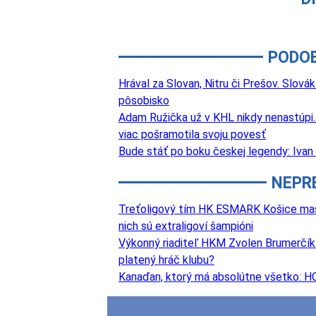
PODO
Hrával za Slovan, Nitru či Prešov. Slová
pôsobisko
Adam Ružička už v KHL nikdy nenastúpi. 
viac pošramotila svoju povesť
Bude stáť po boku českej legendy: Ivan 
NEPR
Treťoligový tím HK ESMARK Košice masívn
nich sú extraligoví šampióni
Výkonný riaditeľ HKM Zvolen Brumerčík: 
platený hráč klubu?
Kanaďan, ktorý má absolútne všetko: HC