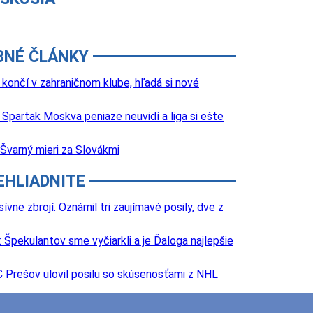
BNÉ ČLÁNKY
k končí v zahraničnom klube, hľadá si nové
Spartak Moskva peniaze neuvidí a liga si ešte
Švarný mieri za Slovákmi
EHLIADNITE
e zbrojí. Oznámil tri zaujímavé posily, dve z
Špekulantov sme vyčiarkli a je Ďaloga najlepšie
 Prešov ulovil posilu so skúsenosťami z NHL