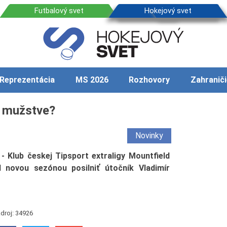
Reprezentácia
MS 2026
Rozhovory
Zahraniči
m mužstve?
Novinky
Klub českej Tipsport extraligy Mountfield
novou sezónou posilniť útočník Vladimír
droj: 34926