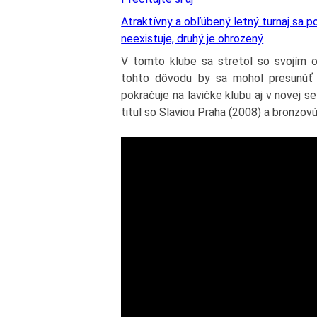
Atraktívny a obľúbený letný turnaj sa p
neexistuje, druhý je ohrozený
V tomto klube sa stretol so svojím 
tohto dôvodu by sa mohol presunúť 
pokračuje na lavičke klubu aj v novej 
titul so Slaviou Praha (2008) a bronzo