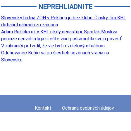
NEPREHLIADNITE
Slovenský hrdina ZOH v Pekingu je bez klubu: Čínsky tím KHL
dotiahol náhradu zo zámoria
Adam Ružička už v KHL nikdy nenastúpi. Spartak Moskva
peniaze neuvidí a liga si ešte viac pošramotila svoju povesť
V zahraničí potvrdil, že vie byť rozdielovým hráčom:
Odchovanec Košíc sa po šiestich sezónach vracia na
Slovensko
Kontakt
Ochrana osobných údajov
Mapa stránky