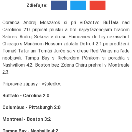
Zdieľajte:
Obranca Andrej Meszároš si pri víťazstve Buffala nad
Carolinou 2:0 pripísal plusku a bol najvyťaženejším hráčom
Sabres. Andrej Sekera v drese Hurricanes do hry nezasiahol.
Chicago s Mariánom Hossom zdolalo Detroit 2:1 po predĺžení,
Tomáš Tatar ani Tomáš Jurčo sa v drese Red Wings na ľade
neobjavili. Tampa Bay s Richardom Pánikom si poradila s
Nashvillom 4:2. Boston bez Zdena Cháru prehral v Montreale
2:3.
Prípravné zápasy - výsledky:
Buffalo - Carolina 2:0
Columbus - Pittsburgh 2:0
Montreal - Boston 3:2
Tampa Bay - Nashville 4:2