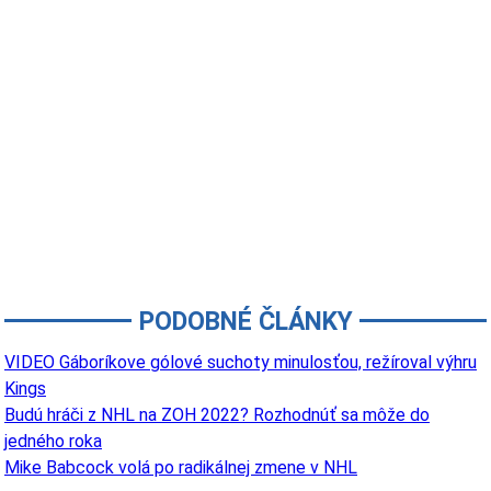
PODOBNÉ ČLÁNKY
VIDEO Gáboríkove gólové suchoty minulosťou, režíroval výhru
Kings
Budú hráči z NHL na ZOH 2022? Rozhodnúť sa môže do
jedného roka
Mike Babcock volá po radikálnej zmene v NHL