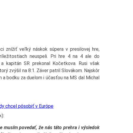
ci znížiť veľký náskok súpera v presilovej hre,
ríležitostiach neuspeli. Pri hre 4 na 4 ale do
m a kapitán SR prekonal Kočetkova. Rusi však
rý zvýšil na 8:1. Záver patril Slovákom. Najskôr
n a bodku za duelom i účasťou na MS dal Michal
ždy chcel pôsobiť v Európe
k):
e musím povedať, že nás táto prehra i výsledok