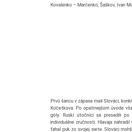
Kovalenko – Marčenko, Šaškov, Ivan M
Prvú šancu v zápase mali Slováci, konk
Kočetkova. Po opatrnejšom úvode však R
góly. Ruskí útočníci sa presadili po
individuálne zručnosti. Hlavaja nahradi
ťahal puk zo svojej siete. Slováci moh