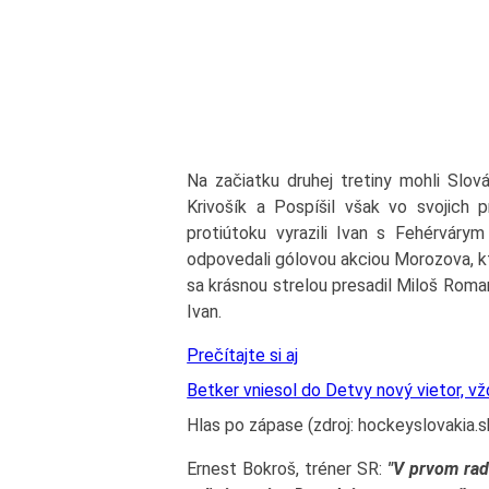
Na začiatku druhej tretiny mohli Slová
Krivošík a Pospíšil však vo svojich p
protiútoku vyrazili Ivan s Fehérváry
odpovedali gólovou akciou Morozova, kto
sa krásnou strelou presadil Miloš Roma
Ivan.
Prečítajte si aj
Betker vniesol do Detvy nový vietor, v
Hlas po zápase (zdroj: hockeyslovakia.s
Ernest Bokroš, tréner SR:
"V prvom rad