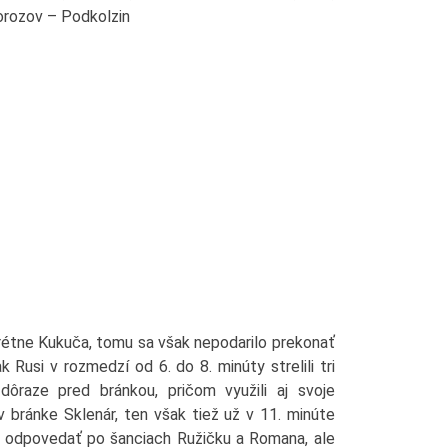
orozov – Podkolzin
rétne Kukuča, tomu sa však nepodarilo prekonať
usi v rozmedzí od 6. do 8. minúty strelili tri
 dôraze pred bránkou, pričom využili aj svoje
l v bránke Sklenár, ten však tiež už v 11. minúte
li odpovedať po šanciach Ružičku a Romana, ale