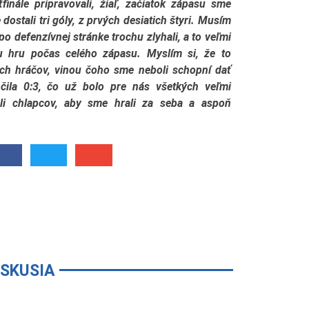
inále pripravovali, žiaľ, začiatok zápasu sme
 dostali tri góly, z prvých desiatich štyri. Musím
o defenzívnej stránke trochu zlyhali, a to veľmi
šu hru počas celého zápasu. Myslím si, že to
ch hráčov, vinou čoho sme neboli schopní dať
nčila 0:3, čo už bolo pre nás všetkých veľmi
li chlapcov, aby sme hrali za seba a aspoň
ISKUSIA