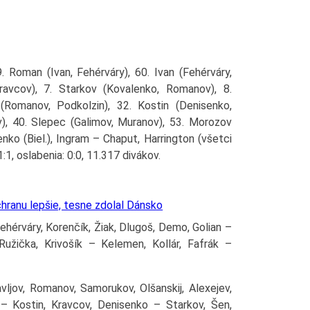
9. Roman (Ivan, Fehérváry), 60. Ivan (Fehérváry,
ravcov), 7. Starkov (Kovalenko, Romanov), 8.
(Romanov, Podkolzin), 32. Kostin (Denisenko,
ev), 40. Slepec (Galimov, Muranov), 53. Morozov
enko (Biel.), Ingram – Chaput, Harrington (všetci
 1:1, oslabenia: 0:0, 11.317 divákov.
hranu lepšie, tesne zdolal Dánsko
Fehérváry, Korenčík, Žiak, Dlugoš, Demo, Golian –
Ružička, Krivošík – Kelemen, Kollár, Fafrák –
ljov, Romanov, Samorukov, Olšanskij, Alexejev,
– Kostin, Kravcov, Denisenko – Starkov, Šen,