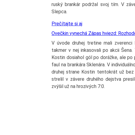
ruský brankár podržal svoj tím. V záve
Slepca.
Prečítajte si aj
Ovečkin vynechá Zápas hviezd: Rozhodo
V úvode druhej tretine mali zverenci E
takmer v nej inkasovali po akcii Šena.
Kostin dosiahol gól po dorážke, ale po
faul na brankára Sklenára. V individuál
druhej strane Kostin tentokrát už bez 
strelil v závere druhého dejstva pres
zvýšil už na hrozivých 7:0.