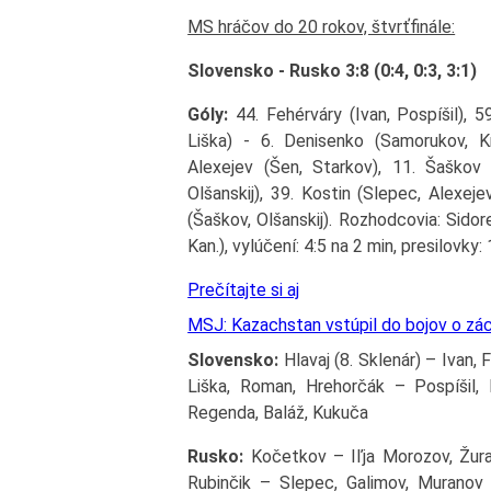
MS hráčov do 20 rokov, štvrťfinále:
Slovensko - Rusko 3:8 (0:4, 0:3, 3:1)
Góly:
44. Fehérváry (Ivan, Pospíšil), 5
Liška) - 6. Denisenko (Samorukov, K
Alexejev (Šen, Starkov), 11. Šaškov 
Olšanskij), 39. Kostin (Slepec, Alexej
(Šaškov, Olšanskij). Rozhodcovia: Sidor
Kan.), vylúčení: 4:5 na 2 min, presilovky:
Prečítajte si aj
MSJ: Kazachstan vstúpil do bojov o zác
Slovensko:
Hlavaj (8. Sklenár) – Ivan, 
Liška, Roman, Hrehorčák – Pospíšil, 
Regenda, Baláž, Kukuča
Rusko:
Kočetkov – Iľja Morozov, Žurav
Rubinčik – Slepec, Galimov, Muranov 