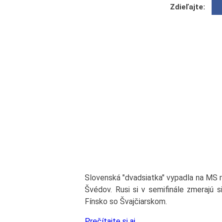
Zdieľajte:
Slovenská "dvadsiatka" vypadla na MS ro
Švédov. Rusi si v semifinále zmerajú 
Fínsko so Švajčiarskom.
Prečítajte si aj