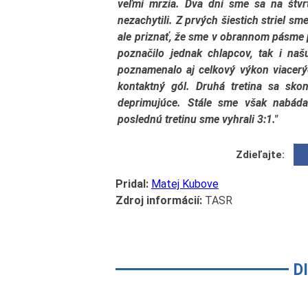
veľmi mrzia. Dva dni sme sa na štvrťf
nezachytili. Z prvých šiestich striel sme
ale priznať, že sme v obrannom pásme p
poznačilo jednak chlapcov, tak i na
poznamenalo aj celkový výkon viacerý
kontaktný gól. Druhá tretina sa sko
deprimujúce. Stále sme však nabáda
poslednú tretinu sme vyhrali 3:1."
Zdieľajte:
Pridal:
Matej Kubove
Zdroj informácií:
TASR
D