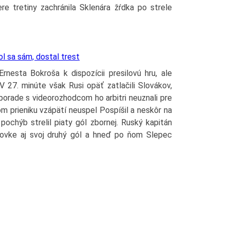
re tretiny zachránila Sklenára žŕdka po strele
l sa sám, dostal trest
rnesta Bokroša k dispozícii presilovú hru, ale
 V 27. minúte však Rusi opäť zatlačili Slovákov,
 porade s videorozhodcom ho arbitri neuznali pre
nom prieniku vzápätí neuspel Pospíšil a neskôr na
pochýb strelil piaty gól zbornej. Ruský kapitán
ilovke aj svoj druhý gól a hneď po ňom Slepec