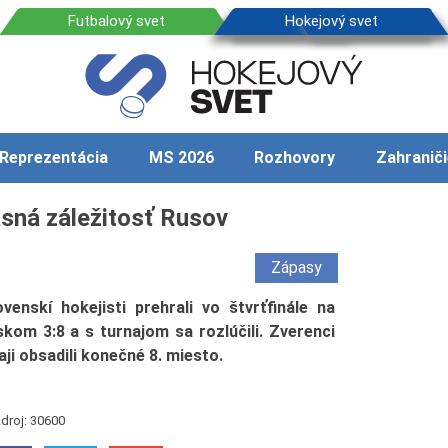
Reprezentácia
MS 2026
Rozhovory
Zahraniči
asná záležitosť Rusov
Zápasy
nskí hokejisti prehrali vo štvrťfinále na
kom 3:8 a s turnajom sa rozlúčili. Zverenci
ji obsadili konečné 8. miesto.
droj: 30600