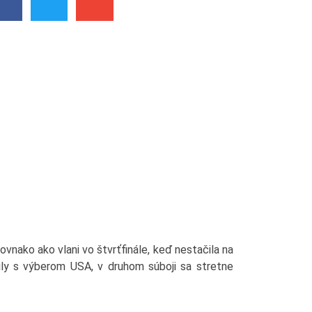
vnako ako vlani vo štvrťfinále, keď nestačila na
sily s výberom USA, v druhom súboji sa stretne