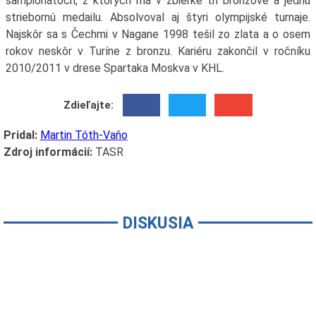
šampionátoch, z ktorých má v zbierke tri bronzové a jednu
striebornú medailu. Absolvoval aj štyri olympijské turnaje.
Najskôr sa s Čechmi v Nagane 1998 tešil zo zlata a o osem
rokov neskôr v Turíne z bronzu. Kariéru zakončil v ročníku
2010/2011 v drese Spartaka Moskva v KHL.
Zdieľajte:
Pridal:
Martin Tóth-Vaňo
Zdroj informácií:
TASR
DISKUSIA