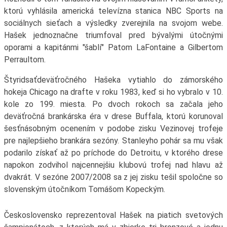
ktorú vyhlásila americká televízna stanica NBC Sports na
sociálnych sieťach a výsledky zverejnila na svojom webe.
Hašek jednoznačne triumfoval pred bývalými útočnými
oporami a kapitánmi "šablí" Patom LaFontaine a Gilbertom
Perraultom.
Štyridsaťdeväťročného Hašeka vytiahlo do zámorského
hokeja Chicago na drafte v roku 1983, keď si ho vybralo v 10.
kole zo 199. miesta. Po dvoch rokoch sa začala jeho
deväťročná brankárska éra v drese Buffala, ktorú korunoval
šesťnásobným ocenením v podobe zisku Vezinovej trofeje
pre najlepšieho brankára sezóny. Stanleyho pohár sa mu však
podarilo získať až po príchode do Detroitu, v ktorého drese
napokon zodvihol najcennejšiu klubovú trofej nad hlavu až
dvakrát. V sezóne 2007/2008 sa z jej zisku tešil spoločne so
slovenským útočníkom Tomášom Kopeckým.
Československo reprezentoval Hašek na piatich svetových