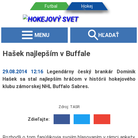
MENU
HĽADAŤ
Hašek najlepším v Buffale
29.08.2014 12:16
Legendárny český brankár Dominik
Hašek sa stal najlepším hráčom v histórii hokejového
klubu zámorskej NHL Buffalo Sabres.
Zdroj: TASR
Zdieľajte:
Rozhodli o tom fanúšikovia svojím hlasovaním v rámci ankety,