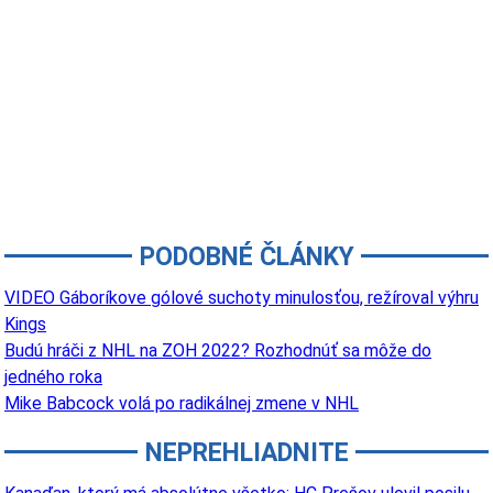
PODOBNÉ ČLÁNKY
VIDEO Gáboríkove gólové suchoty minulosťou, režíroval výhru
Kings
Budú hráči z NHL na ZOH 2022? Rozhodnúť sa môže do
jedného roka
Mike Babcock volá po radikálnej zmene v NHL
NEPREHLIADNITE