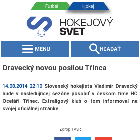
MENU
HĽADAŤ
Dravecký novou posilou Třinca
14.08.2014 22:10
Slovenský hokejista Vladimír Dravecký
bude v nasledujúcej sezóne pôsobiť v českom tíme HC
Oceláři Třinec. Extraligový klub o tom informoval na
svojej oficiálnej stránke.
Zdroj: TASR