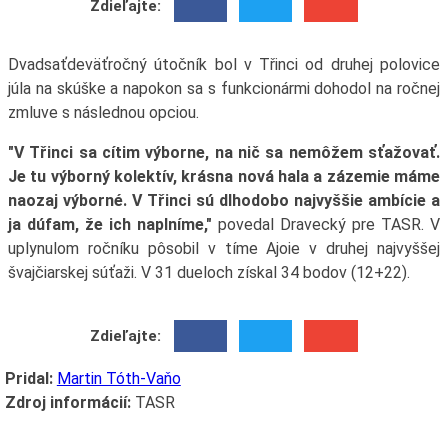
Zdieľajte:
Dvadsaťdeväťročný útočník bol v Třinci od druhej polovice
júla na skúške a napokon sa s funkcionármi dohodol na ročnej
zmluve s následnou opciou.
"V Třinci sa cítim výborne, na nič sa nemôžem sťažovať.
Je tu výborný kolektív, krásna nová hala a zázemie máme
naozaj výborné. V Třinci sú dlhodobo najvyššie ambície a
ja dúfam, že ich naplníme,"
povedal Dravecký pre TASR. V
uplynulom ročníku pôsobil v tíme Ajoie v druhej najvyššej
švajčiarskej súťaži. V 31 dueloch získal 34 bodov (12+22).
Zdieľajte:
Pridal:
Martin Tóth-Vaňo
Zdroj informácií:
TASR